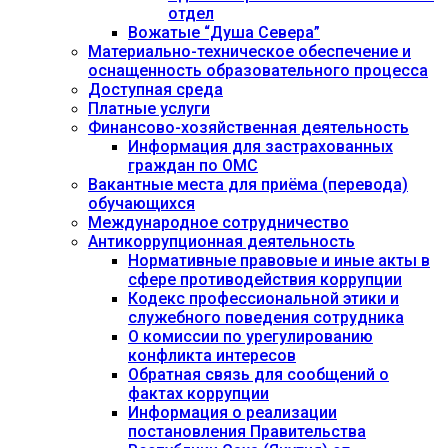
отдел
Вожатые “Душа Севера”
Материально-техническое обеспечение и
оснащенность образовательного процесса
Доступная среда
Платные услуги
Финансово-хозяйственная деятельность
Информация для застрахованных
граждан по ОМС
Вакантные места для приёма (перевода)
обучающихся
Международное сотрудничество
Антикоррупционная деятельность
Нормативные правовые и иные акты в
сфере противодействия коррупции
Кодекс профессиональной этики и
служебного поведения сотрудника
О комиссии по урегулированию
конфликта интересов
Обратная связь для сообщений о
фактах коррупции
Информация о реализации
постановления Правительства