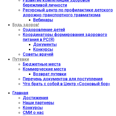
Развитие компетенций здоровой
бережливой личности
Ресурсный центр по профилактике детского
дорожно-транспортного травматизма
Вебинары
Будь здоров!
Оздоровление детей
Координаторы формирования здорового
питания в РС(Я)
Документы
Конкурсы
Советы врачей
Путевки
Бюджетные места
Коммерческие места
Возврат путевки
Перечень документов для поступления
Что брать с собой в Центр «Сосновый бор»
Главная
Достижения
Наши партнеры
Конкурсы
СМИ о нас