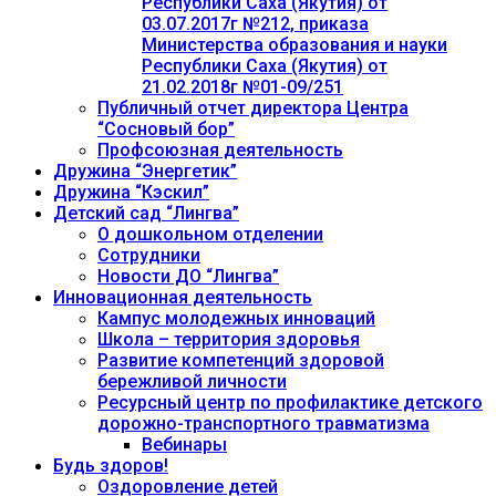
Республики Саха (Якутия) от
03.07.2017г №212, приказа
Министерства образования и науки
Республики Саха (Якутия) от
21.02.2018г №01-09/251
Публичный отчет директора Центра
“Сосновый бор”
Профсоюзная деятельность
Дружина “Энергетик”
Дружина “Кэскил”
Детский сад “Лингва”
О дошкольном отделении
Сотрудники
Новости ДО “Лингва”
Инновационная деятельность
Кампус молодежных инноваций
Школа – территория здоровья
Развитие компетенций здоровой
бережливой личности
Ресурсный центр по профилактике детского
дорожно-транспортного травматизма
Вебинары
Будь здоров!
Оздоровление детей