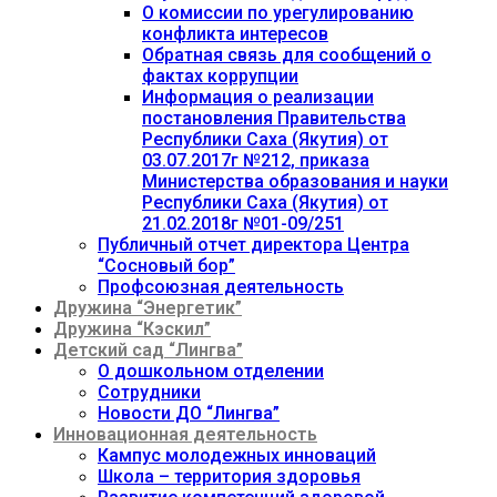
О комиссии по урегулированию
конфликта интересов
Обратная связь для сообщений о
фактах коррупции
Информация о реализации
постановления Правительства
Республики Саха (Якутия) от
03.07.2017г №212, приказа
Министерства образования и науки
Республики Саха (Якутия) от
21.02.2018г №01-09/251
Публичный отчет директора Центра
“Сосновый бор”
Профсоюзная деятельность
Дружина “Энергетик”
Дружина “Кэскил”
Детский сад “Лингва”
О дошкольном отделении
Сотрудники
Новости ДО “Лингва”
Инновационная деятельность
Кампус молодежных инноваций
Школа – территория здоровья