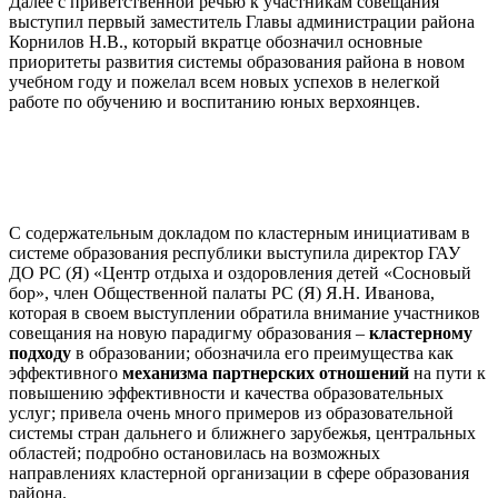
Далее с приветственной речью к участникам совещания
выступил первый заместитель Главы администрации района
Корнилов Н.В., который вкратце обозначил основные
приоритеты развития системы образования района в новом
учебном году и пожелал всем новых успехов в нелегкой
работе по обучению и воспитанию юных верхоянцев.
С содержательным докладом по кластерным инициативам в
системе образования республики выступила директор ГАУ
ДО РС (Я) «Центр отдыха и оздоровления детей «Сосновый
бор», член Общественной палаты РС (Я) Я.Н. Иванова,
которая в своем выступлении обратила внимание участников
совещания на новую парадигму образования –
кластерному
подходу
в образовании; обозначила его преимущества как
эффективного
механизма партнерских отношений
на пути к
повышению эффективности и качества образовательных
услуг; привела очень много примеров из образовательной
системы стран дальнего и ближнего зарубежья, центральных
областей; подробно остановилась на возможных
направлениях кластерной организации в сфере образования
района.