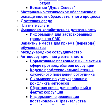
отдел
Вожатые “Душа Севера”
Материально-техническое обеспечение и
оснащенность образовательного процесса
Доступная среда
Платные услуги
Финансово-хозяйственная деятельность
Информация для застрахованных
граждан по ОМС
Вакантные места для приёма (перевода)
обучающихся
Международное сотрудничество
Антикоррупционная деятельность
Нормативные правовые и иные акты в
сфере противодействия коррупции
Кодекс профессиональной этики и
служебного поведения сотрудника
О комиссии по урегулированию
конфликта интересов
Обратная связь для сообщений о
фактах коррупции
Информация о реализации
постановления Правительства