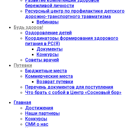
Развитие компетенций здоровой
бережливой личности
Ресурсный центр по профилактике детского
дорожно-транспортного травматизма
Вебинары
Будь здоров!
Оздоровление детей
Координаторы формирования здорового
питания в РС(Я)
Документы
Конкурсы
Советы врачей
Путевки
Бюджетные места
Коммерческие места
Возврат путевки
Перечень документов для поступления
Что брать с собой в Центр «Сосновый бор»
Главная
Достижения
Наши партнеры
Конкурсы
СМИ о нас