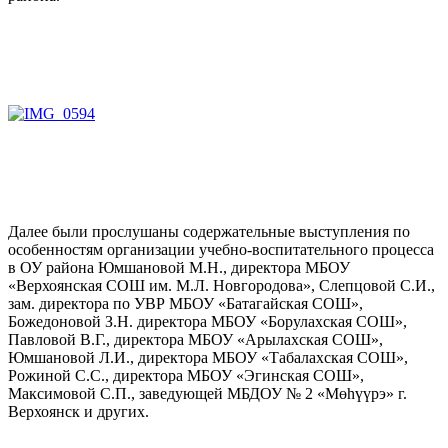
Далее были прослушаны содержательные выступления по
особенностям организации учебно-воспитательного процесса
в ОУ района Юмшановой М.Н., директора МБОУ
«Верхоянская СОШ им. М.Л. Новгородова», Слепцовой С.И.,
зам. директора по УВР МБОУ «Батагайская СОШ»,
Божедоновой З.Н. директора МБОУ «Борулахская СОШ»,
Павловой В.Г., директора МБОУ «Арылахская СОШ»,
Юмшановой Л.И., директора МБОУ «Табалахская СОШ»,
Рожиной С.С., директора МБОУ «Эгинская СОШ»,
Максимовой С.П., заведующей МБДОУ № 2 «Мөһүүрэ» г.
Верхоянск и других.