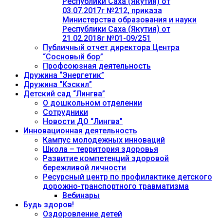
Республики Саха (Якутия) от
03.07.2017г №212, приказа
Министерства образования и науки
Республики Саха (Якутия) от
21.02.2018г №01-09/251
Публичный отчет директора Центра
“Сосновый бор”
Профсоюзная деятельность
Дружина “Энергетик”
Дружина “Кэскил”
Детский сад “Лингва”
О дошкольном отделении
Сотрудники
Новости ДО “Лингва”
Инновационная деятельность
Кампус молодежных инноваций
Школа – территория здоровья
Развитие компетенций здоровой
бережливой личности
Ресурсный центр по профилактике детского
дорожно-транспортного травматизма
Вебинары
Будь здоров!
Оздоровление детей