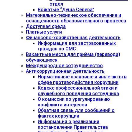
отдел
Вожатые “Душа Севера”
Материально-техническое обеспечение и
оснащенность образовательного процесса
Доступная среда
Платные услуги
Финансово-хозяйственная деятельность
Информация для застрахованных
граждан по ОМС
Вакантные места для приёма (перевода)
обучающихся
Международное сотрудничество
Антикоррупционная деятельность
Нормативные правовые и иные акты в
сфере противодействия коррупции
Кодекс профессиональной этики и
служебного поведения сотрудника
О комиссии по урегулированию
конфликта интересов
Обратная связь для сообщений о
фактах коррупции
Информация о реализации
постановления Правительства