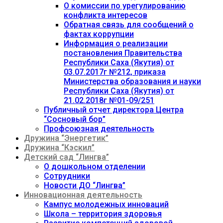
О комиссии по урегулированию
конфликта интересов
Обратная связь для сообщений о
фактах коррупции
Информация о реализации
постановления Правительства
Республики Саха (Якутия) от
03.07.2017г №212, приказа
Министерства образования и науки
Республики Саха (Якутия) от
21.02.2018г №01-09/251
Публичный отчет директора Центра
“Сосновый бор”
Профсоюзная деятельность
Дружина “Энергетик”
Дружина “Кэскил”
Детский сад “Лингва”
О дошкольном отделении
Сотрудники
Новости ДО “Лингва”
Инновационная деятельность
Кампус молодежных инноваций
Школа – территория здоровья