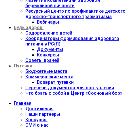
Развитие компетенций здоровой
бережливой личности
Ресурсный центр по профилактике детского
дорожно-транспортного травматизма
Вебинары
Будь здоров!
Оздоровление детей
Координаторы формирования здорового
питания в РС(Я)
Документы
Конкурсы
Советы врачей
Путевки
Бюджетные места
Коммерческие места
Возврат путевки
Перечень документов для поступления
Что брать с собой в Центр «Сосновый бор»
Главная
Достижения
Наши партнеры
Конкурсы
СМИ о нас