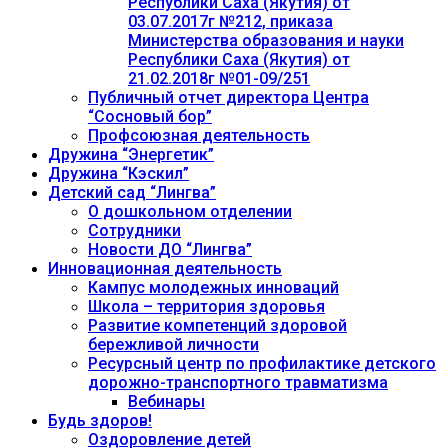
Республики Саха (Якутия) от
03.07.2017г №212, приказа
Министерства образования и науки
Республики Саха (Якутия) от
21.02.2018г №01-09/251
Публичный отчет директора Центра
“Сосновый бор”
Профсоюзная деятельность
Дружина “Энергетик”
Дружина “Кэскил”
Детский сад “Лингва”
О дошкольном отделении
Сотрудники
Новости ДО “Лингва”
Инновационная деятельность
Кампус молодежных инноваций
Школа – территория здоровья
Развитие компетенций здоровой
бережливой личности
Ресурсный центр по профилактике детского
дорожно-транспортного травматизма
Вебинары
Будь здоров!
Оздоровление детей