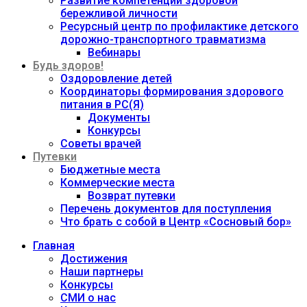
Развитие компетенций здоровой
бережливой личности
Ресурсный центр по профилактике детского
дорожно-транспортного травматизма
Вебинары
Будь здоров!
Оздоровление детей
Координаторы формирования здорового
питания в РС(Я)
Документы
Конкурсы
Советы врачей
Путевки
Бюджетные места
Коммерческие места
Возврат путевки
Перечень документов для поступления
Что брать с собой в Центр «Сосновый бор»
Главная
Достижения
Наши партнеры
Конкурсы
СМИ о нас