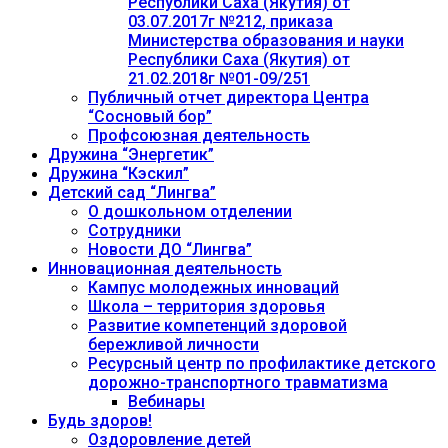
Республики Саха (Якутия) от
03.07.2017г №212, приказа
Министерства образования и науки
Республики Саха (Якутия) от
21.02.2018г №01-09/251
Публичный отчет директора Центра
“Сосновый бор”
Профсоюзная деятельность
Дружина “Энергетик”
Дружина “Кэскил”
Детский сад “Лингва”
О дошкольном отделении
Сотрудники
Новости ДО “Лингва”
Инновационная деятельность
Кампус молодежных инноваций
Школа – территория здоровья
Развитие компетенций здоровой
бережливой личности
Ресурсный центр по профилактике детского
дорожно-транспортного травматизма
Вебинары
Будь здоров!
Оздоровление детей