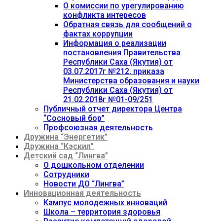
О комиссии по урегулированию
конфликта интересов
Обратная связь для сообщений о
фактах коррупции
Информация о реализации
постановления Правительства
Республики Саха (Якутия) от
03.07.2017г №212, приказа
Министерства образования и науки
Республики Саха (Якутия) от
21.02.2018г №01-09/251
Публичный отчет директора Центра
“Сосновый бор”
Профсоюзная деятельность
Дружина “Энергетик”
Дружина “Кэскил”
Детский сад “Лингва”
О дошкольном отделении
Сотрудники
Новости ДО “Лингва”
Инновационная деятельность
Кампус молодежных инноваций
Школа – территория здоровья