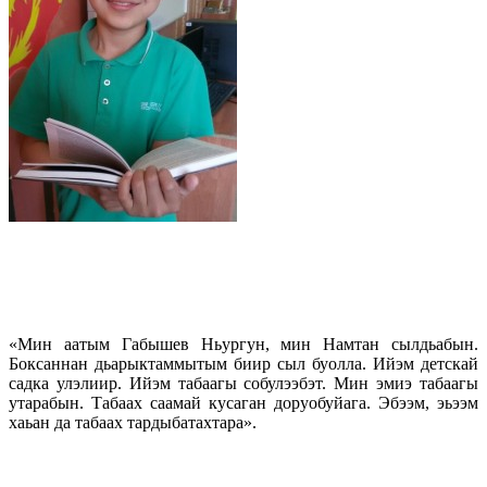
«Мин аатым Габышев Ньургун, мин Намтан сылдьабын.
Боксаннан дьарыктаммытым биир сыл буолла. Ийэм детскай
садка улэлиир. Ийэм табаагы собулээбэт. Мин эмиэ табаагы
утарабын. Табаах саамай кусаган доруобуйага. Эбээм, эьээм
хаьан да табаах тардыбатахтара».