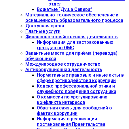
отдел
Вожатые “Душа Севера”
Материально-техническое обеспечение и
оснащенность образовательного процесса
Доступная среда
Платные услуги
Финансово-хозяйственная деятельность
Информация для застрахованных
граждан по ОМС
Вакантные места для приёма (перевода)
обучающихся
Международное сотрудничество
Антикоррупционная деятельность
Нормативные правовые и иные акты в
сфере противодействия коррупции
Кодекс профессиональной этики и
служебного поведения сотрудника
О комиссии по урегулированию
конфликта интересов
Обратная связь для сообщений о
фактах коррупции
Информация о реализации
постановления Правительства