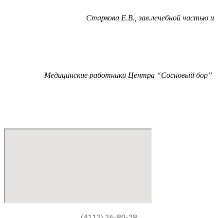
Старкова Е.В., зав.лечебной частью и
Медицинские работники Центра “Сосновый бор”
(4112) 36-89-28