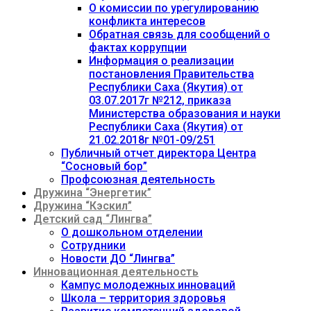
О комиссии по урегулированию
конфликта интересов
Обратная связь для сообщений о
фактах коррупции
Информация о реализации
постановления Правительства
Республики Саха (Якутия) от
03.07.2017г №212, приказа
Министерства образования и науки
Республики Саха (Якутия) от
21.02.2018г №01-09/251
Публичный отчет директора Центра
“Сосновый бор”
Профсоюзная деятельность
Дружина “Энергетик”
Дружина “Кэскил”
Детский сад “Лингва”
О дошкольном отделении
Сотрудники
Новости ДО “Лингва”
Инновационная деятельность
Кампус молодежных инноваций
Школа – территория здоровья