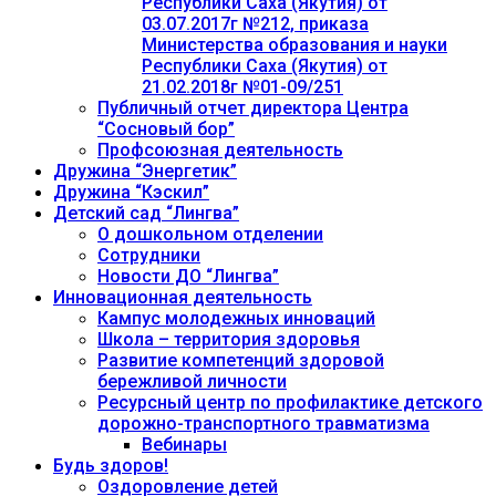
Республики Саха (Якутия) от
03.07.2017г №212, приказа
Министерства образования и науки
Республики Саха (Якутия) от
21.02.2018г №01-09/251
Публичный отчет директора Центра
“Сосновый бор”
Профсоюзная деятельность
Дружина “Энергетик”
Дружина “Кэскил”
Детский сад “Лингва”
О дошкольном отделении
Сотрудники
Новости ДО “Лингва”
Инновационная деятельность
Кампус молодежных инноваций
Школа – территория здоровья
Развитие компетенций здоровой
бережливой личности
Ресурсный центр по профилактике детского
дорожно-транспортного травматизма
Вебинары
Будь здоров!
Оздоровление детей