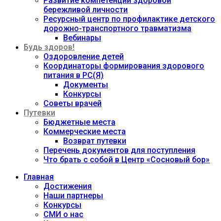
Развитие компетенций здоровой
бережливой личности
Ресурсный центр по профилактике детского
дорожно-транспортного травматизма
Вебинары
Будь здоров!
Оздоровление детей
Координаторы формирования здорового
питания в РС(Я)
Документы
Конкурсы
Советы врачей
Путевки
Бюджетные места
Коммерческие места
Возврат путевки
Перечень документов для поступления
Что брать с собой в Центр «Сосновый бор»
Главная
Достижения
Наши партнеры
Конкурсы
СМИ о нас