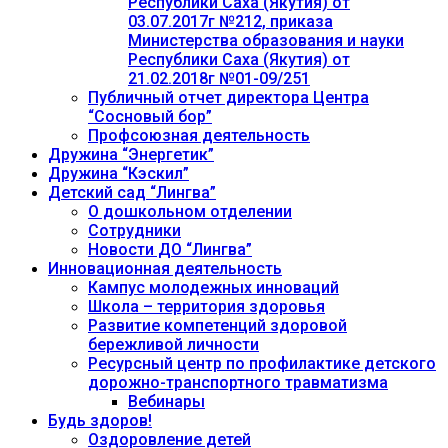
Республики Саха (Якутия) от
03.07.2017г №212, приказа
Министерства образования и науки
Республики Саха (Якутия) от
21.02.2018г №01-09/251
Публичный отчет директора Центра
“Сосновый бор”
Профсоюзная деятельность
Дружина “Энергетик”
Дружина “Кэскил”
Детский сад “Лингва”
О дошкольном отделении
Сотрудники
Новости ДО “Лингва”
Инновационная деятельность
Кампус молодежных инноваций
Школа – территория здоровья
Развитие компетенций здоровой
бережливой личности
Ресурсный центр по профилактике детского
дорожно-транспортного травматизма
Вебинары
Будь здоров!
Оздоровление детей