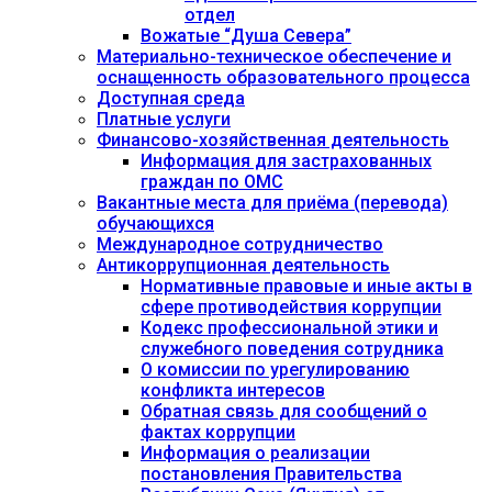
отдел
Вожатые “Душа Севера”
Материально-техническое обеспечение и
оснащенность образовательного процесса
Доступная среда
Платные услуги
Финансово-хозяйственная деятельность
Информация для застрахованных
граждан по ОМС
Вакантные места для приёма (перевода)
обучающихся
Международное сотрудничество
Антикоррупционная деятельность
Нормативные правовые и иные акты в
сфере противодействия коррупции
Кодекс профессиональной этики и
служебного поведения сотрудника
О комиссии по урегулированию
конфликта интересов
Обратная связь для сообщений о
фактах коррупции
Информация о реализации
постановления Правительства