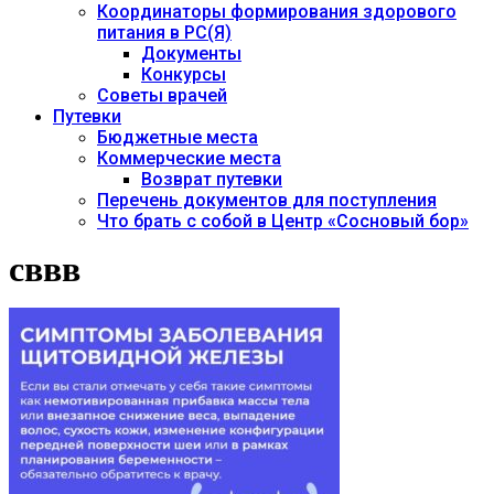
Координаторы формирования здорового
питания в РС(Я)
Документы
Конкурсы
Советы врачей
Путевки
Бюджетные места
Коммерческие места
Возврат путевки
Перечень документов для поступления
Что брать с собой в Центр «Сосновый бор»
сввв