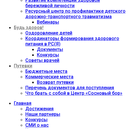
Развитие компетенций здоровой
бережливой личности
Ресурсный центр по профилактике детского
дорожно-транспортного травматизма
Вебинары
Будь здоров!
Оздоровление детей
Координаторы формирования здорового
питания в РС(Я)
Документы
Конкурсы
Советы врачей
Путевки
Бюджетные места
Коммерческие места
Возврат путевки
Перечень документов для поступления
Что брать с собой в Центр «Сосновый бор»
Главная
Достижения
Наши партнеры
Конкурсы
СМИ о нас