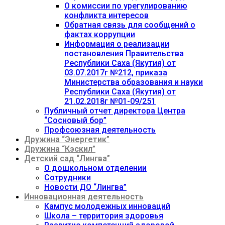
О комиссии по урегулированию
конфликта интересов
Обратная связь для сообщений о
фактах коррупции
Информация о реализации
постановления Правительства
Республики Саха (Якутия) от
03.07.2017г №212, приказа
Министерства образования и науки
Республики Саха (Якутия) от
21.02.2018г №01-09/251
Публичный отчет директора Центра
“Сосновый бор”
Профсоюзная деятельность
Дружина “Энергетик”
Дружина “Кэскил”
Детский сад “Лингва”
О дошкольном отделении
Сотрудники
Новости ДО “Лингва”
Инновационная деятельность
Кампус молодежных инноваций
Школа – территория здоровья