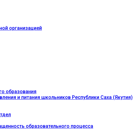
ьной организацией
го образования
вления и питания школьников Республики Саха (Якутия)
тдел
ащенность образовательного процесса