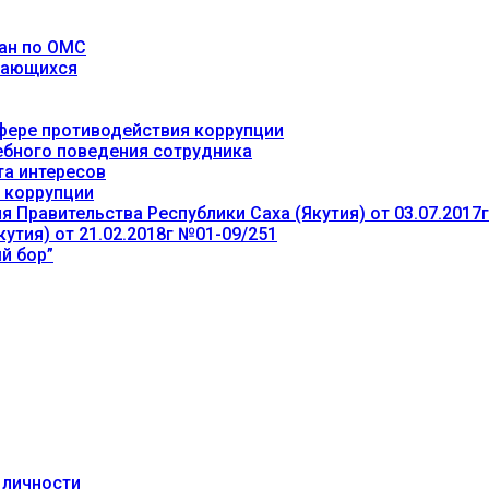
ан по ОМС
учающихся
фере противодействия коррупции
ебного поведения сотрудника
та интересов
 коррупции
 Правительства Республики Саха (Якутия) от 03.07.2017
утия) от 21.02.2018г №01-09/251
й бор”
 личности