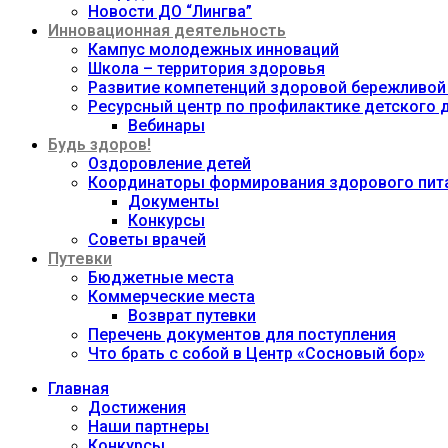
Новости ДО “Лингва”
Инновационная деятельность
Кампус молодежных инноваций
Школа – территория здоровья
Развитие компетенций здоровой бережливой
Ресурсный центр по профилактике детского
Вебинары
Будь здоров!
Оздоровление детей
Координаторы формирования здорового пита
Документы
Конкурсы
Советы врачей
Путевки
Бюджетные места
Коммерческие места
Возврат путевки
Перечень документов для поступления
Что брать с собой в Центр «Сосновый бор»
Главная
Достижения
Наши партнеры
Конкурсы