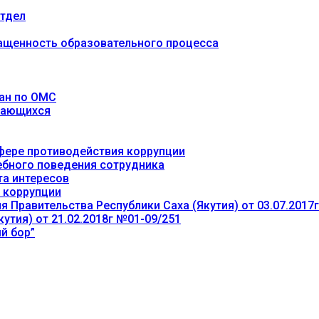
тдел
ащенность образовательного процесса
ан по ОМС
учающихся
фере противодействия коррупции
ебного поведения сотрудника
та интересов
 коррупции
 Правительства Республики Саха (Якутия) от 03.07.2017
утия) от 21.02.2018г №01-09/251
й бор”