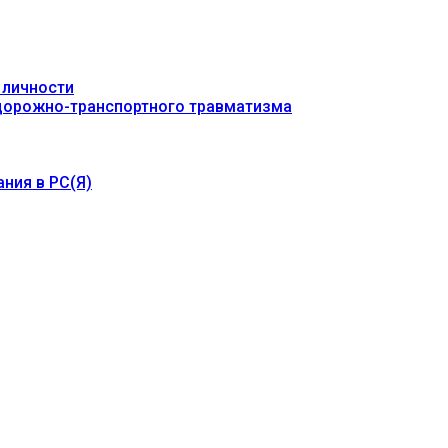
 личности
 дорожно-транспортного травматизма
ния в РС(Я)