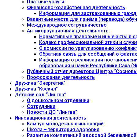
Платные услуги
Финансово-хозяйственная деятельность
Информация для застрахованных гражд
Вакантные места для приёма (перевода) об
Международное сотрудничество
Антикоррупционная деятельность
Нормативные правовые и иные акты в с
Кодекс профессиональной этики и служ
О комиссии по урегулированию конфлик
Обратная связь для сообщений о фактах
Информация о реализации постановления
образования и науки Республики Саха (Як
Публичный отчет директора Центра “Сосновы
Профсоюзная деятельность
Дружина “Энергетик”
Дружина “Кэскил”
Детский сад “Лингва”
О дошкольном отделении
Сотрудники
Новости ДО “Лингва”
Инновационная деятельность
Кампус молодежных инноваций
Школа – территория здоровья
Развитие компетенций здоровой бережливой