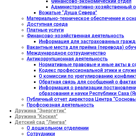
Финансово-экономический отдел
Административно-хозяйственный о
Вожатые “Душа Севера”
Материально-техническое обеспечение и осн
Доступная среда
Платные услуги
Финансово-хозяйственная деятельность
Информация для застрахованных гражд
Вакантные места для приёма (перевода) об
Международное сотрудничество
Антикоррупционная деятельность
Нормативные правовые и иные акты в с
Кодекс профессиональной этики и служ
О комиссии по урегулированию конфлик
Обратная связь для сообщений о фактах
Информация о реализации постановления
образования и науки Республики Саха (Як
Публичный отчет директора Центра “Сосновы
Профсоюзная деятельность
Дружина “Энергетик”
Дружина “Кэскил”
Детский сад “Лингва”
О дошкольном отделении
Сотрудники