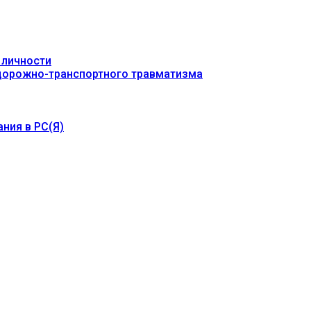
 личности
 дорожно-транспортного травматизма
ния в РС(Я)