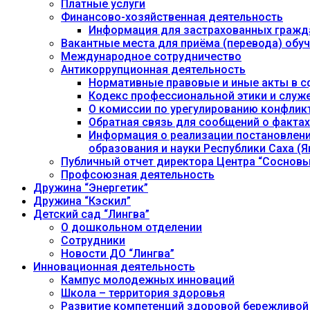
Платные услуги
Финансово-хозяйственная деятельность
Информация для застрахованных гражд
Вакантные места для приёма (перевода) об
Международное сотрудничество
Антикоррупционная деятельность
Нормативные правовые и иные акты в с
Кодекс профессиональной этики и служ
О комиссии по урегулированию конфлик
Обратная связь для сообщений о фактах
Информация о реализации постановления
образования и науки Республики Саха (Як
Публичный отчет директора Центра “Сосновы
Профсоюзная деятельность
Дружина “Энергетик”
Дружина “Кэскил”
Детский сад “Лингва”
О дошкольном отделении
Сотрудники
Новости ДО “Лингва”
Инновационная деятельность
Кампус молодежных инноваций
Школа – территория здоровья
Развитие компетенций здоровой бережливой