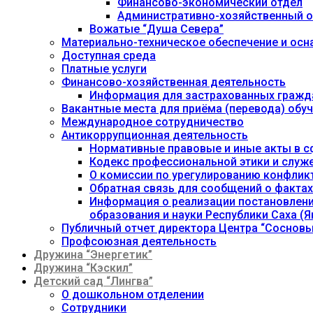
Финансово-экономический отдел
Административно-хозяйственный о
Вожатые “Душа Севера”
Материально-техническое обеспечение и осн
Доступная среда
Платные услуги
Финансово-хозяйственная деятельность
Информация для застрахованных гражд
Вакантные места для приёма (перевода) об
Международное сотрудничество
Антикоррупционная деятельность
Нормативные правовые и иные акты в с
Кодекс профессиональной этики и служ
О комиссии по урегулированию конфлик
Обратная связь для сообщений о фактах
Информация о реализации постановления
образования и науки Республики Саха (Як
Публичный отчет директора Центра “Сосновы
Профсоюзная деятельность
Дружина “Энергетик”
Дружина “Кэскил”
Детский сад “Лингва”
О дошкольном отделении
Сотрудники