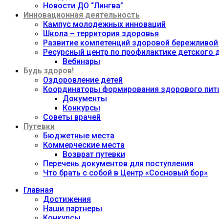
Новости ДО “Лингва”
Инновационная деятельность
Кампус молодежных инноваций
Школа – территория здоровья
Развитие компетенций здоровой бережливой
Ресурсный центр по профилактике детского
Вебинары
Будь здоров!
Оздоровление детей
Координаторы формирования здорового пита
Документы
Конкурсы
Советы врачей
Путевки
Бюджетные места
Коммерческие места
Возврат путевки
Перечень документов для поступления
Что брать с собой в Центр «Сосновый бор»
Главная
Достижения
Наши партнеры
Конкурсы