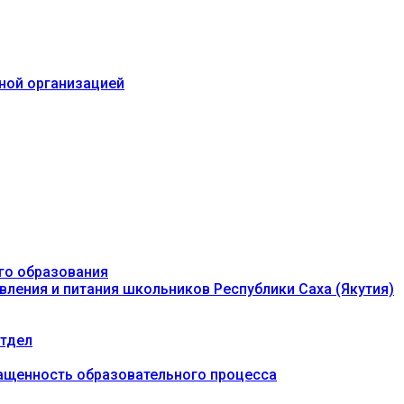
ьной организацией
го образования
вления и питания школьников Республики Саха (Якутия)
тдел
ащенность образовательного процесса