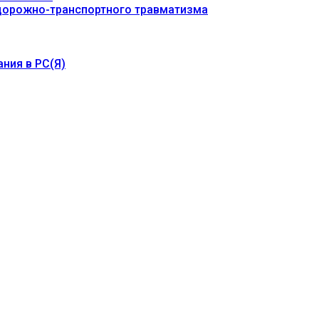
 дорожно-транспортного травматизма
ния в РС(Я)