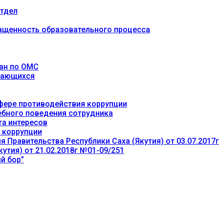
тдел
ащенность образовательного процесса
ан по ОМС
учающихся
фере противодействия коррупции
ебного поведения сотрудника
та интересов
 коррупции
 Правительства Республики Саха (Якутия) от 03.07.2017
утия) от 21.02.2018г №01-09/251
й бор”