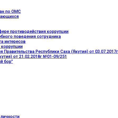
ан по ОМС
учающихся
фере противодействия коррупции
ебного поведения сотрудника
та интересов
 коррупции
 Правительства Республики Саха (Якутия) от 03.07.2017
утия) от 21.02.2018г №01-09/251
й бор”
 личности