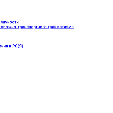
 личности
 дорожно-транспортного травматизма
ния в РС(Я)