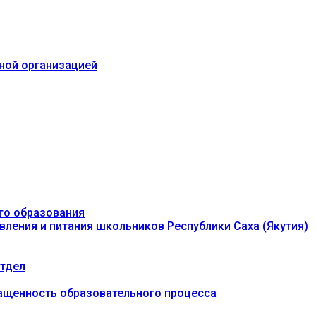
ьной организацией
го образования
вления и питания школьников Республики Саха (Якутия)
тдел
ащенность образовательного процесса