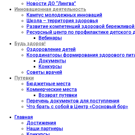
Новости ДО “Лингва”
Инновационная деятельность
Кампус молодежных инноваций
Школа – территория здоровья
Развитие компетенций здоровой бережливой
Ресурсный центр по профилактике детского
Вебинары
Будь здоров!
Оздоровление детей
Координаторы формирования здорового пита
Документы
Конкурсы
Советы врачей
Путевки
Бюджетные места
Коммерческие места
Возврат путевки
Перечень документов для поступления
Что брать с собой в Центр «Сосновый бор»
Главная
Достижения
Наши партнеры
Конкурсы