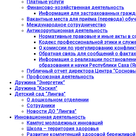
Платные услуги
Финансово-хозяйственная деятельность
Информация для застрахованных гражд
Вакантные места для приёма (перевода) об
Международное сотрудничество
Антикоррупционная деятельность
Нормативные правовые и иные акты в с
Кодекс профессиональной этики и служ
О комиссии по урегулированию конфлик
Обратная связь для сообщений о фактах
Информация о реализации постановления
образования и науки Республики Саха (Як
Публичный отчет директора Центра “Сосновы
Профсоюзная деятельность
Дружина “Энергетик”
Дружина “Кэскил”
Детский сад “Лингва”
О дошкольном отделении
Сотрудники
Новости ДО “Лингва”
Инновационная деятельность
Кампус молодежных инноваций
Школа – территория здоровья
Развитие компетенций здоровой бережливой