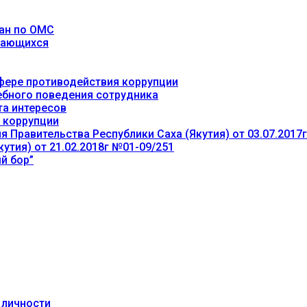
ан по ОМС
учающихся
фере противодействия коррупции
ебного поведения сотрудника
та интересов
 коррупции
 Правительства Республики Саха (Якутия) от 03.07.2017
утия) от 21.02.2018г №01-09/251
й бор”
 личности