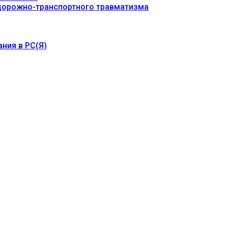
 дорожно-транспортного травматизма
ния в РС(Я)