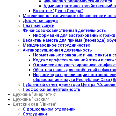
Финансово-экономический отдел
Административно-хозяйственный о
Вожатые “Душа Севера”
Материально-техническое обеспечение и осн
Доступная среда
Платные услуги
Финансово-хозяйственная деятельность
Информация для застрахованных гражд
Вакантные места для приёма (перевода) об
Международное сотрудничество
Антикоррупционная деятельность
Нормативные правовые и иные акты в с
Кодекс профессиональной этики и служ
О комиссии по урегулированию конфлик
Обратная связь для сообщений о фактах
Информация о реализации постановления
образования и науки Республики Саха (Як
Публичный отчет директора Центра “Сосновы
Профсоюзная деятельность
Дружина “Энергетик”
Дружина “Кэскил”
Детский сад “Лингва”
О дошкольном отделении
Сотрудники