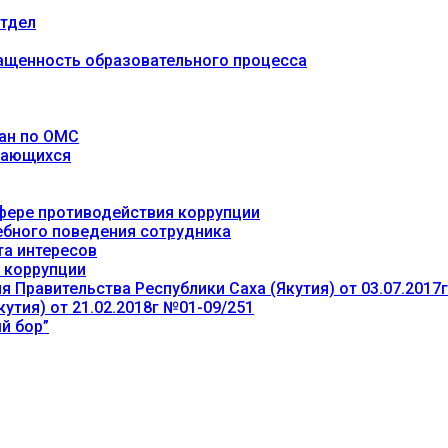
тдел
ащенность образовательного процесса
ан по ОМС
учающихся
фере противодействия коррупции
ебного поведения сотрудника
та интересов
 коррупции
 Правительства Республики Саха (Якутия) от 03.07.2017
утия) от 21.02.2018г №01-09/251
й бор”