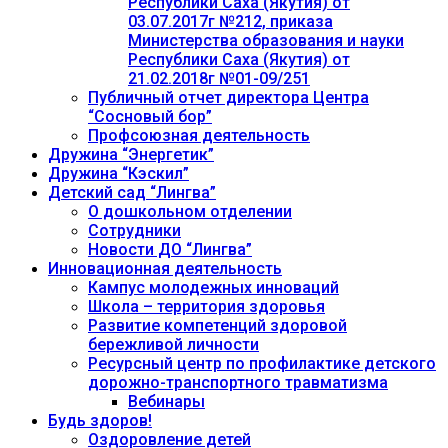
Республики Саха (Якутия) от
03.07.2017г №212, приказа
Министерства образования и науки
Республики Саха (Якутия) от
21.02.2018г №01-09/251
Публичный отчет директора Центра
“Сосновый бор”
Профсоюзная деятельность
Дружина “Энергетик”
Дружина “Кэскил”
Детский сад “Лингва”
О дошкольном отделении
Сотрудники
Новости ДО “Лингва”
Инновационная деятельность
Кампус молодежных инноваций
Школа – территория здоровья
Развитие компетенций здоровой
бережливой личности
Ресурсный центр по профилактике детского
дорожно-транспортного травматизма
Вебинары
Будь здоров!
Оздоровление детей