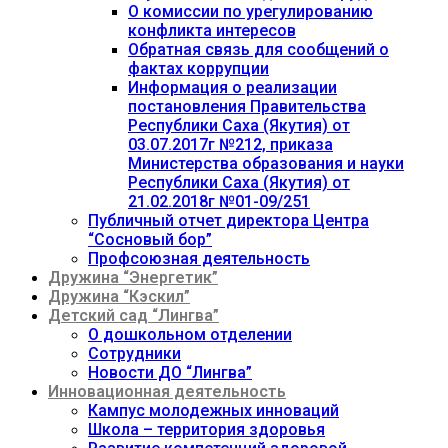
О комиссии по урегулированию
конфликта интересов
Обратная связь для сообщений о
фактах коррупции
Информация о реализации
постановления Правительства
Республики Саха (Якутия) от
03.07.2017г №212, приказа
Министерства образования и науки
Республики Саха (Якутия) от
21.02.2018г №01-09/251
Публичный отчет директора Центра
“Сосновый бор”
Профсоюзная деятельность
Дружина “Энергетик”
Дружина “Кэскил”
Детский сад “Лингва”
О дошкольном отделении
Сотрудники
Новости ДО “Лингва”
Инновационная деятельность
Кампус молодежных инноваций
Школа – территория здоровья