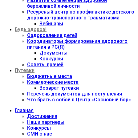
Развитие компетенций здоровой
бережливой личности
Ресурсный центр по профилактике детского
дорожно-транспортного травматизма
Вебинары
Будь здоров!
Оздоровление детей
Координаторы формирования здорового
питания в РС(Я)
Документы
Конкурсы
Советы врачей
Путевки
Бюджетные места
Коммерческие места
Возврат путевки
Перечень документов для поступления
Что брать с собой в Центр «Сосновый бор»
Главная
Достижения
Наши партнеры
Конкурсы
СМИ о нас