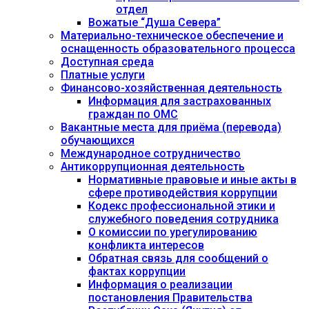
отдел
Вожатые “Душа Севера”
Материально-техническое обеспечение и
оснащенность образовательного процесса
Доступная среда
Платные услуги
Финансово-хозяйственная деятельность
Информация для застрахованных
граждан по ОМС
Вакантные места для приёма (перевода)
обучающихся
Международное сотрудничество
Антикоррупционная деятельность
Нормативные правовые и иные акты в
сфере противодействия коррупции
Кодекс профессиональной этики и
служебного поведения сотрудника
О комиссии по урегулированию
конфликта интересов
Обратная связь для сообщений о
фактах коррупции
Информация о реализации
постановления Правительства