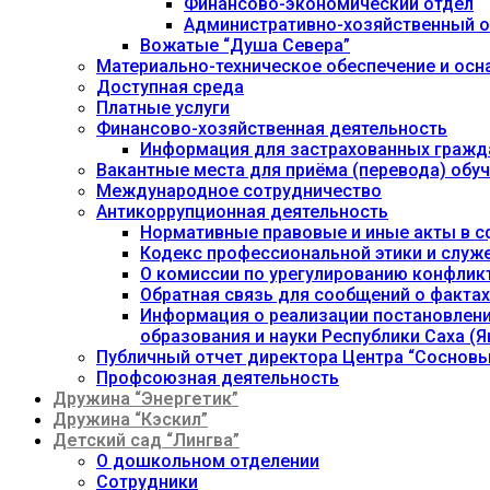
Финансово-экономический отдел
Административно-хозяйственный о
Вожатые “Душа Севера”
Материально-техническое обеспечение и осн
Доступная среда
Платные услуги
Финансово-хозяйственная деятельность
Информация для застрахованных гражд
Вакантные места для приёма (перевода) об
Международное сотрудничество
Антикоррупционная деятельность
Нормативные правовые и иные акты в с
Кодекс профессиональной этики и служ
О комиссии по урегулированию конфлик
Обратная связь для сообщений о фактах
Информация о реализации постановления
образования и науки Республики Саха (Як
Публичный отчет директора Центра “Сосновы
Профсоюзная деятельность
Дружина “Энергетик”
Дружина “Кэскил”
Детский сад “Лингва”
О дошкольном отделении
Сотрудники