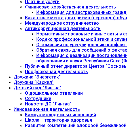
Платные услуги
Финансово-хозяйственная деятельность
Информация для застрахованных гражд
Вакантные места для приёма (перевода) об
Международное сотрудничество
Антикоррупционная деятельность
Нормативные правовые и иные акты в с
Кодекс профессиональной этики и служ
О комиссии по урегулированию конфлик
Обратная связь для сообщений о фактах
Информация о реализации постановления
образования и науки Республики Саха (Як
Публичный отчет директора Центра “Сосновы
Профсоюзная деятельность
Дружина “Энергетик”
Дружина “Кэскил”
Детский сад “Лингва”
О дошкольном отделении
Сотрудники
Новости ДО “Лингва”
Инновационная деятельность
Кампус молодежных инноваций
Школа – территория здоровья
Развитие компетенций здоровой бережливой