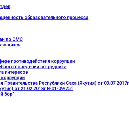
тдел
ащенность образовательного процесса
ан по ОМС
учающихся
фере противодействия коррупции
ебного поведения сотрудника
та интересов
 коррупции
 Правительства Республики Саха (Якутия) от 03.07.2017
утия) от 21.02.2018г №01-09/251
й бор”