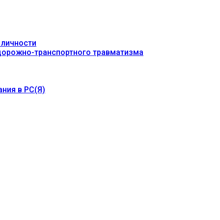
 личности
 дорожно-транспортного травматизма
ния в РС(Я)