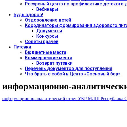
Ресурсный центр по профилактике детского
Вебинары
Будь здоров!
Оздоровление детей
Координаторы формирования здорового пита
Документы
Конкурсы
Советы врачей
Путевки
Бюджетные места
Коммерческие места
Возврат путевки
Перечень документов для поступления
Что брать с собой в Центр «Сосновый бор»
информационно-аналитически
информационно-аналитический отчет УКР МЛШ Республика Са