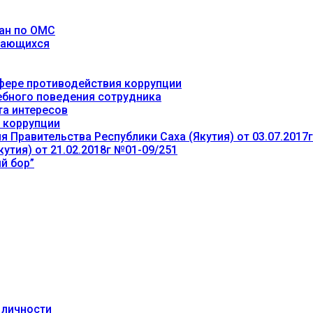
ан по ОМС
учающихся
фере противодействия коррупции
ебного поведения сотрудника
та интересов
 коррупции
 Правительства Республики Саха (Якутия) от 03.07.2017
утия) от 21.02.2018г №01-09/251
й бор”
 личности