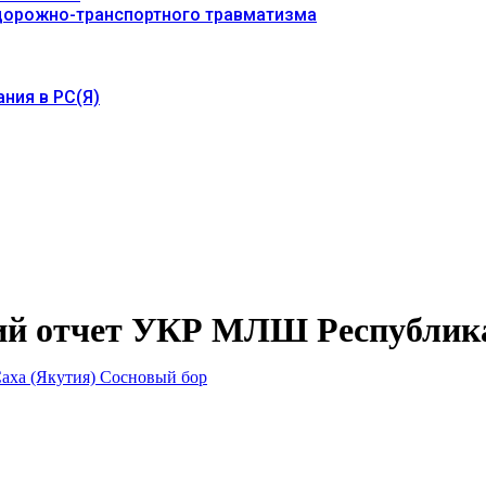
 дорожно-транспортного травматизма
ния в РС(Я)
й отчет УКР МЛШ Республика
ха (Якутия) Сосновый бор