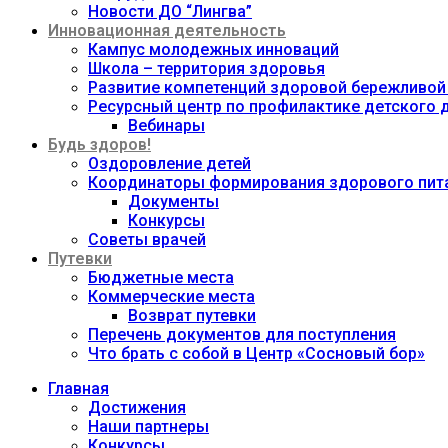
Новости ДО “Лингва”
Инновационная деятельность
Кампус молодежных инноваций
Школа – территория здоровья
Развитие компетенций здоровой бережливой
Ресурсный центр по профилактике детского
Вебинары
Будь здоров!
Оздоровление детей
Координаторы формирования здорового пита
Документы
Конкурсы
Советы врачей
Путевки
Бюджетные места
Коммерческие места
Возврат путевки
Перечень документов для поступления
Что брать с собой в Центр «Сосновый бор»
Главная
Достижения
Наши партнеры
Конкурсы