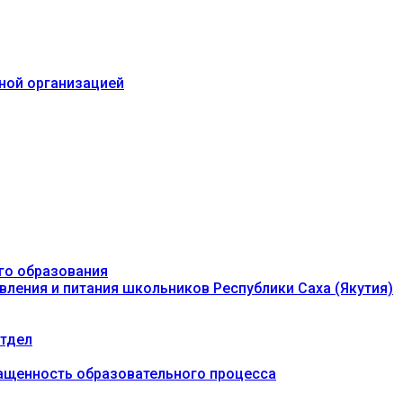
ьной организацией
го образования
вления и питания школьников Республики Саха (Якутия)
тдел
ащенность образовательного процесса