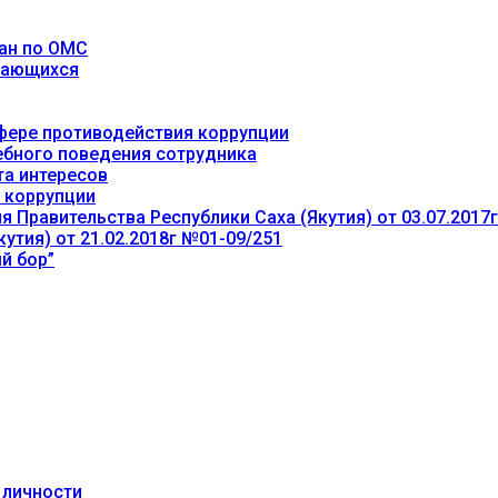
ан по ОМС
учающихся
фере противодействия коррупции
ебного поведения сотрудника
та интересов
 коррупции
 Правительства Республики Саха (Якутия) от 03.07.2017
утия) от 21.02.2018г №01-09/251
й бор”
 личности