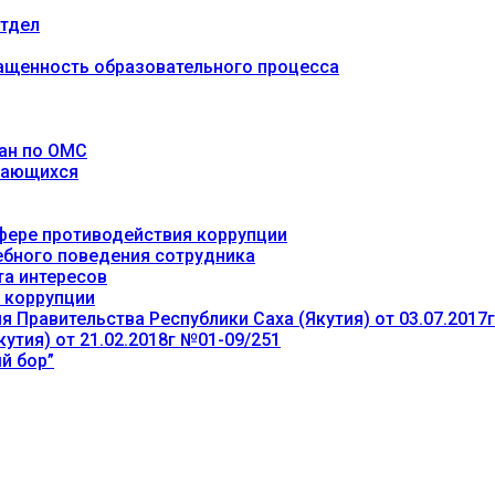
тдел
ащенность образовательного процесса
ан по ОМС
учающихся
фере противодействия коррупции
ебного поведения сотрудника
та интересов
 коррупции
 Правительства Республики Саха (Якутия) от 03.07.2017
утия) от 21.02.2018г №01-09/251
й бор”