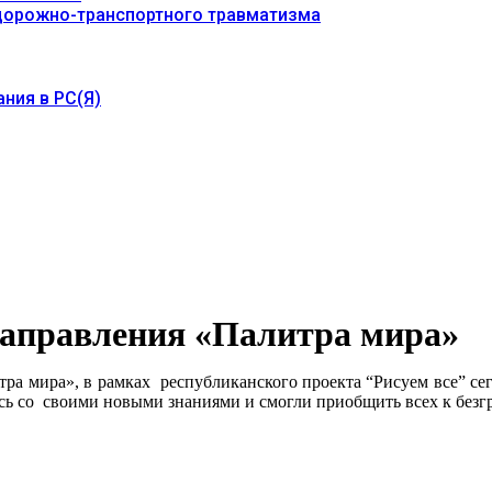
 дорожно-транспортного травматизма
ния в РС(Я)
 направления «Палитра мира»
ра мира», в рамках республиканского проекта “Рисуем все” сег
 со своими новыми знаниями и смогли приобщить всех к безгр