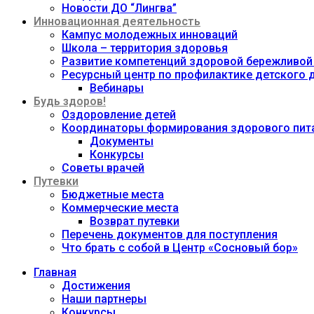
Новости ДО “Лингва”
Инновационная деятельность
Кампус молодежных инноваций
Школа – территория здоровья
Развитие компетенций здоровой бережливой
Ресурсный центр по профилактике детского
Вебинары
Будь здоров!
Оздоровление детей
Координаторы формирования здорового пита
Документы
Конкурсы
Советы врачей
Путевки
Бюджетные места
Коммерческие места
Возврат путевки
Перечень документов для поступления
Что брать с собой в Центр «Сосновый бор»
Главная
Достижения
Наши партнеры
Конкурсы