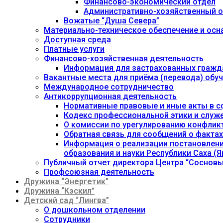
Финансово-экономический отдел
Административно-хозяйственный о
Вожатые “Душа Севера”
Материально-техническое обеспечение и осн
Доступная среда
Платные услуги
Финансово-хозяйственная деятельность
Информация для застрахованных гражд
Вакантные места для приёма (перевода) об
Международное сотрудничество
Антикоррупционная деятельность
Нормативные правовые и иные акты в с
Кодекс профессиональной этики и служ
О комиссии по урегулированию конфлик
Обратная связь для сообщений о фактах
Информация о реализации постановления
образования и науки Республики Саха (Як
Публичный отчет директора Центра “Сосновы
Профсоюзная деятельность
Дружина “Энергетик”
Дружина “Кэскил”
Детский сад “Лингва”
О дошкольном отделении
Сотрудники