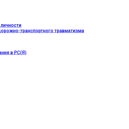
 личности
 дорожно-транспортного травматизма
ния в РС(Я)