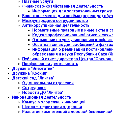
Платные услуги
Финансово-хозяйственная деятельность
Информация для застрахованных гражд
Вакантные места для приёма (перевода) об
Международное сотрудничество
Антикоррупционная деятельность
Нормативные правовые и иные акты в с
Кодекс профессиональной этики и служ
О комиссии по урегулированию конфлик
Обратная связь для сообщений о фактах
Информация о реализации постановления
образования и науки Республики Саха (Як
Публичный отчет директора Центра “Сосновы
Профсоюзная деятельность
Дружина “Энергетик”
Дружина “Кэскил”
Детский сад “Лингва”
О дошкольном отделении
Сотрудники
Новости ДО “Лингва”
Инновационная деятельность
Кампус молодежных инноваций
Школа – территория здоровья
Развитие компетенций здоровой бережливой