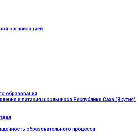
ьной организацией
го образования
вления и питания школьников Республики Саха (Якутия)
тдел
ащенность образовательного процесса