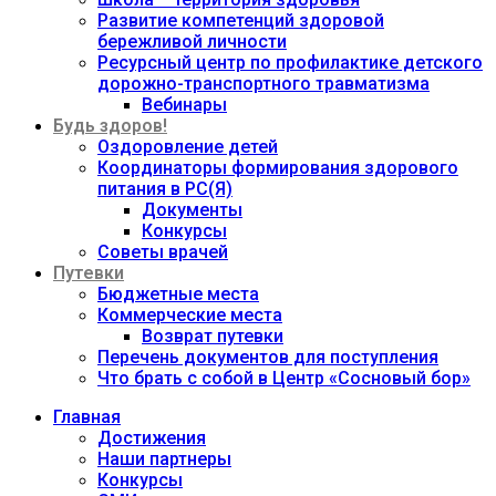
Развитие компетенций здоровой
бережливой личности
Ресурсный центр по профилактике детского
дорожно-транспортного травматизма
Вебинары
Будь здоров!
Оздоровление детей
Координаторы формирования здорового
питания в РС(Я)
Документы
Конкурсы
Советы врачей
Путевки
Бюджетные места
Коммерческие места
Возврат путевки
Перечень документов для поступления
Что брать с собой в Центр «Сосновый бор»
Главная
Достижения
Наши партнеры
Конкурсы