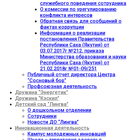
служебного поведения сотрудника
О комиссии по урегулированию
конфликта интересов
Обратная связь для сообщений о
фактах коррупции
Информация о реализации
постановления Правительства
Республики Саха (Якутия) от
03.07.2017г №212, приказа
Министерства образования и науки
Республики Саха (Якутия) от
21.02.2018г №01-09/251
Публичный отчет директора Центра
“Сосновый бор”
Профсоюзная деятельность
Дружина “Энергетик”
Дружина “Кэскил”
Детский сад “Лингва”
О дошкольном отделении
Сотрудники
Новости ДО “Лингва”
Инновационная деятельность
Кампус молодежных инноваций
Школа – территория здоровья