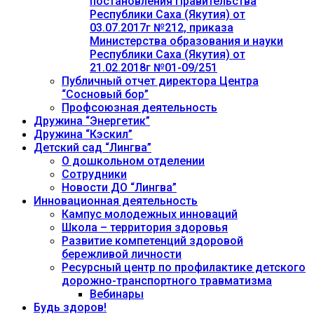
постановления Правительства
Республики Саха (Якутия) от
03.07.2017г №212, приказа
Министерства образования и науки
Республики Саха (Якутия) от
21.02.2018г №01-09/251
Публичный отчет директора Центра
“Сосновый бор”
Профсоюзная деятельность
Дружина “Энергетик”
Дружина “Кэскил”
Детский сад “Лингва”
О дошкольном отделении
Сотрудники
Новости ДО “Лингва”
Инновационная деятельность
Кампус молодежных инноваций
Школа – территория здоровья
Развитие компетенций здоровой
бережливой личности
Ресурсный центр по профилактике детского
дорожно-транспортного травматизма
Вебинары
Будь здоров!