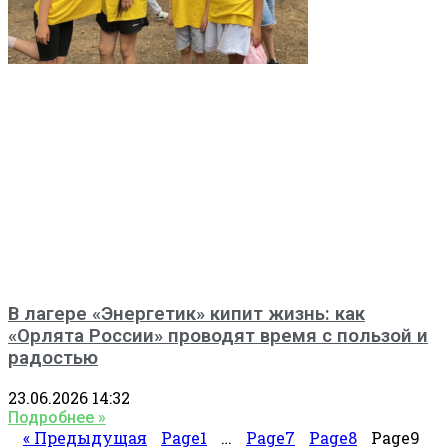
В лагере «Энергетик» кипит жизнь: как
«Орлята России» проводят время с пользой и
радостью
23.06.2026
14:32
Подробнее »
« Предыдущая
Page
1
…
Page
7
Page
8
Page
9