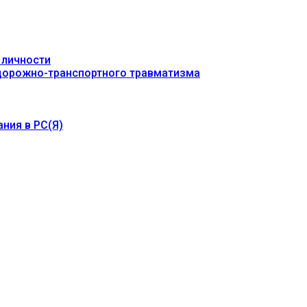
 личности
 дорожно-транспортного травматизма
ния в РС(Я)