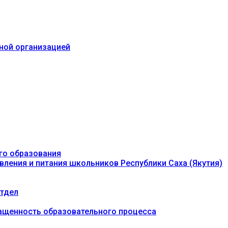
ьной организацией
го образования
вления и питания школьников Республики Саха (Якутия)
тдел
ащенность образовательного процесса