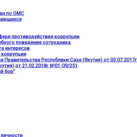
ан по ОМС
учающихся
фере противодействия коррупции
ебного поведения сотрудника
та интересов
 коррупции
 Правительства Республики Саха (Якутия) от 03.07.2017
утия) от 21.02.2018г №01-09/251
й бор”
 личности