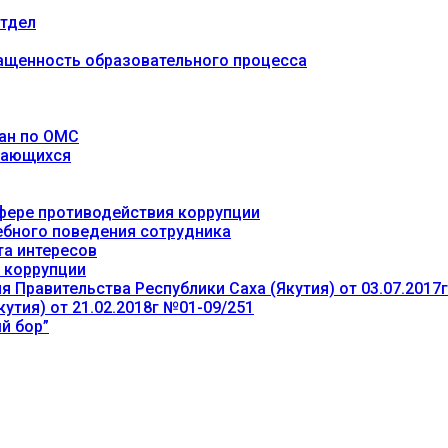
тдел
ащенность образовательного процесса
ан по ОМС
учающихся
фере противодействия коррупции
ебного поведения сотрудника
та интересов
 коррупции
 Правительства Республики Саха (Якутия) от 03.07.2017
утия) от 21.02.2018г №01-09/251
й бор”