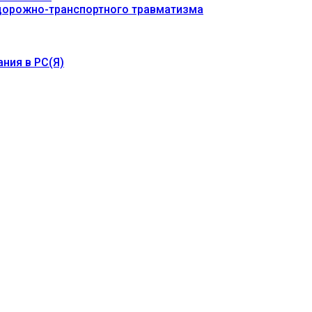
 дорожно-транспортного травматизма
ния в РС(Я)