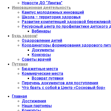
Новости ДО “Лингва”
Инновационная деятельность
Кампус молодежных инноваций
Школа – территория здоровья
Развитие компетенций здоровой бережливой
Ресурсный центр по профилактике детского
Вебинары
Будь здоров!
Оздоровление детей
Координаторы формирования здорового пита
Документы
Конкурсы
Советы врачей
Путевки
Бюджетные места
Коммерческие места
Возврат путевки
Перечень документов для поступления
Что брать с собой в Центр «Сосновый бор»
Главная
Достижения
Наши партнеры
Конкурсы