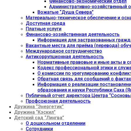
Финансово-экономический отдел
Административно-хозяйственный о
Вожатые “Душа Севера”
Материально-техническое обеспечение и осн
Доступная среда
Платные услуги
Финансово-хозяйственная деятельность
Информация для застрахованных гражд
Вакантные места для приёма (перевода) об
Международное сотрудничество
Антикоррупционная деятельность
Нормативные правовые и иные акты в с
Кодекс профессиональной этики и служ
О комиссии по урегулированию конфлик
Обратная связь для сообщений о фактах
Информация о реализации постановления
образования и науки Республики Саха (Як
Публичный отчет директора Центра “Сосновы
Профсоюзная деятельность
Дружина “Энергетик”
Дружина “Кэскил”
Детский сад “Лингва”
О дошкольном отделении
Сотрудники