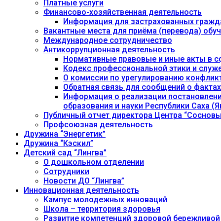
Платные услуги
Финансово-хозяйственная деятельность
Информация для застрахованных гражд
Вакантные места для приёма (перевода) об
Международное сотрудничество
Антикоррупционная деятельность
Нормативные правовые и иные акты в с
Кодекс профессиональной этики и служ
О комиссии по урегулированию конфлик
Обратная связь для сообщений о фактах
Информация о реализации постановления
образования и науки Республики Саха (Як
Публичный отчет директора Центра “Сосновы
Профсоюзная деятельность
Дружина “Энергетик”
Дружина “Кэскил”
Детский сад “Лингва”
О дошкольном отделении
Сотрудники
Новости ДО “Лингва”
Инновационная деятельность
Кампус молодежных инноваций
Школа – территория здоровья
Развитие компетенций здоровой бережливой