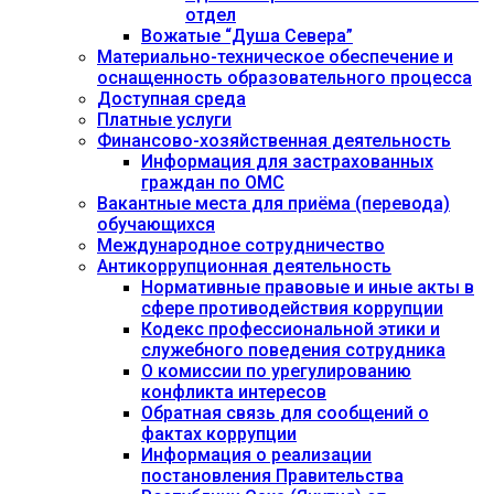
отдел
Вожатые “Душа Севера”
Материально-техническое обеспечение и
оснащенность образовательного процесса
Доступная среда
Платные услуги
Финансово-хозяйственная деятельность
Информация для застрахованных
граждан по ОМС
Вакантные места для приёма (перевода)
обучающихся
Международное сотрудничество
Антикоррупционная деятельность
Нормативные правовые и иные акты в
сфере противодействия коррупции
Кодекс профессиональной этики и
служебного поведения сотрудника
О комиссии по урегулированию
конфликта интересов
Обратная связь для сообщений о
фактах коррупции
Информация о реализации
постановления Правительства