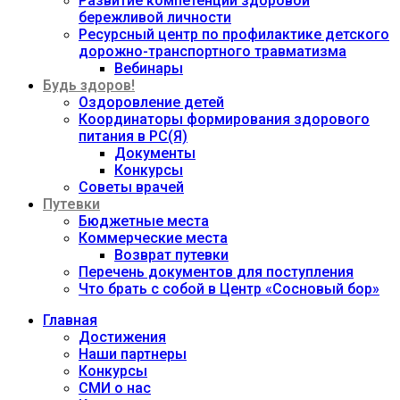
Развитие компетенций здоровой
бережливой личности
Ресурсный центр по профилактике детского
дорожно-транспортного травматизма
Вебинары
Будь здоров!
Оздоровление детей
Координаторы формирования здорового
питания в РС(Я)
Документы
Конкурсы
Советы врачей
Путевки
Бюджетные места
Коммерческие места
Возврат путевки
Перечень документов для поступления
Что брать с собой в Центр «Сосновый бор»
Главная
Достижения
Наши партнеры
Конкурсы
СМИ о нас