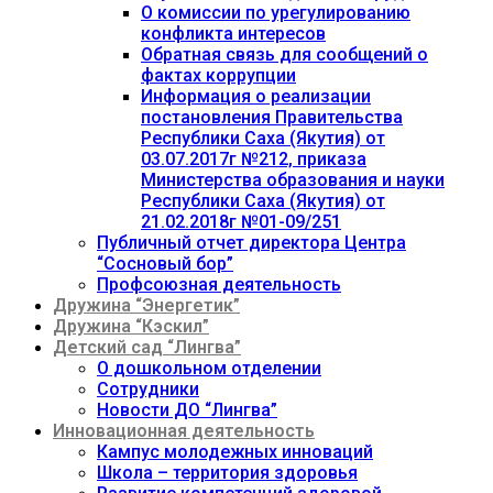
О комиссии по урегулированию
конфликта интересов
Обратная связь для сообщений о
фактах коррупции
Информация о реализации
постановления Правительства
Республики Саха (Якутия) от
03.07.2017г №212, приказа
Министерства образования и науки
Республики Саха (Якутия) от
21.02.2018г №01-09/251
Публичный отчет директора Центра
“Сосновый бор”
Профсоюзная деятельность
Дружина “Энергетик”
Дружина “Кэскил”
Детский сад “Лингва”
О дошкольном отделении
Сотрудники
Новости ДО “Лингва”
Инновационная деятельность
Кампус молодежных инноваций
Школа – территория здоровья