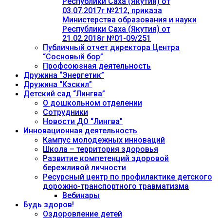
Республики Саха (Якутия) от
03.07.2017г №212, приказа
Министерства образования и науки
Республики Саха (Якутия) от
21.02.2018г №01-09/251
Публичный отчет директора Центра
“Сосновый бор”
Профсоюзная деятельность
Дружина “Энергетик”
Дружина “Кэскил”
Детский сад “Лингва”
О дошкольном отделении
Сотрудники
Новости ДО “Лингва”
Инновационная деятельность
Кампус молодежных инноваций
Школа – территория здоровья
Развитие компетенций здоровой
бережливой личности
Ресурсный центр по профилактике детского
дорожно-транспортного травматизма
Вебинары
Будь здоров!
Оздоровление детей