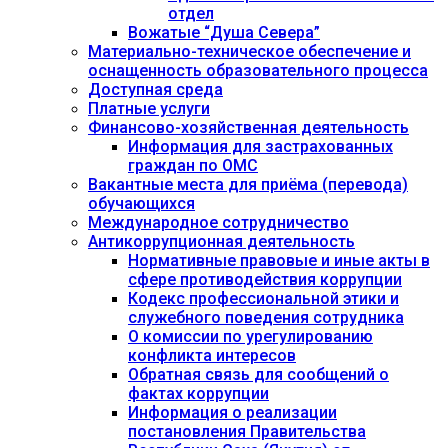
отдел
Вожатые “Душа Севера”
Материально-техническое обеспечение и
оснащенность образовательного процесса
Доступная среда
Платные услуги
Финансово-хозяйственная деятельность
Информация для застрахованных
граждан по ОМС
Вакантные места для приёма (перевода)
обучающихся
Международное сотрудничество
Антикоррупционная деятельность
Нормативные правовые и иные акты в
сфере противодействия коррупции
Кодекс профессиональной этики и
служебного поведения сотрудника
О комиссии по урегулированию
конфликта интересов
Обратная связь для сообщений о
фактах коррупции
Информация о реализации
постановления Правительства