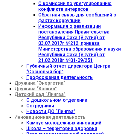
О комиссии по урегулированию
конфликта интересов
Обратная связь для сообщений о
фактах коррупции
Информация о реализации
постановления Правительства
Республики Саха (Якутия) от
03.07.2017г №212, приказа
Министерства образования и науки
Республики Саха (Якутия) от
21.02.2018г №01-09/251
Публичный отчет директора Центра
“Сосновый бор”
Профсоюзная деятельность
Дружина “Энергетик”
Дружина “Кэскил”
Детский сад “Лингва”
О дошкольном отделении
Сотрудники
Новости ДО “Лингва”
Инновационная деятельность
Кампус молодежных инноваций
Школа – территория здоровья