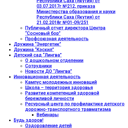
Республики Саха (Якутия) от
03.07.2017г №212, приказа
Министерства образования и науки
Республики Саха (Якутия) от
21.02.2018г №01-09/251
Публичный отчет директора Центра
“Сосновый бор”
Профсоюзная деятельность
Дружина “Энергетик”
Дружина “Кэскил”
Детский сад “Лингва”
О дошкольном отделении
Сотрудники
Новости ДО “Лингва”
Инновационная деятельность
Кампус молодежных инноваций
Школа – территория здоровья
Развитие компетенций здоровой
бережливой личности
Ресурсный центр по профилактике детского
дорожно-транспортного травматизма
Вебинары
Будь здоров!
Оздоровление детей