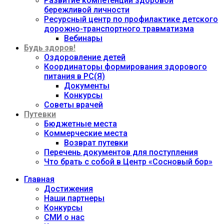
Развитие компетенций здоровой
бережливой личности
Ресурсный центр по профилактике детского
дорожно-транспортного травматизма
Вебинары
Будь здоров!
Оздоровление детей
Координаторы формирования здорового
питания в РС(Я)
Документы
Конкурсы
Советы врачей
Путевки
Бюджетные места
Коммерческие места
Возврат путевки
Перечень документов для поступления
Что брать с собой в Центр «Сосновый бор»
Главная
Достижения
Наши партнеры
Конкурсы
СМИ о нас