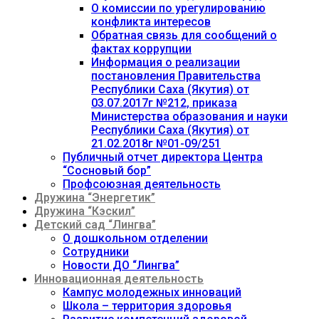
О комиссии по урегулированию
конфликта интересов
Обратная связь для сообщений о
фактах коррупции
Информация о реализации
постановления Правительства
Республики Саха (Якутия) от
03.07.2017г №212, приказа
Министерства образования и науки
Республики Саха (Якутия) от
21.02.2018г №01-09/251
Публичный отчет директора Центра
“Сосновый бор”
Профсоюзная деятельность
Дружина “Энергетик”
Дружина “Кэскил”
Детский сад “Лингва”
О дошкольном отделении
Сотрудники
Новости ДО “Лингва”
Инновационная деятельность
Кампус молодежных инноваций
Школа – территория здоровья