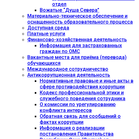
отдел
Вожатые “Душа Севера”
Материально-техническое обеспечение и
оснащенность образовательного процесса
Доступная среда
Платные услуги
Финансово-хозяйственная деятельность
Информация для застрахованных
граждан по ОМС
Вакантные места для приёма (перевода)
обучающихся
Международное сотрудничество
Антикоррупционная деятельность
Нормативные правовые и иные акты в
сфере противодействия коррупции
Кодекс профессиональной этики и
служебного поведения сотрудника
О комиссии по урегулированию
конфликта интересов
Обратная связь для сообщений о
фактах коррупции
Информация о реализации
постановления Правительства