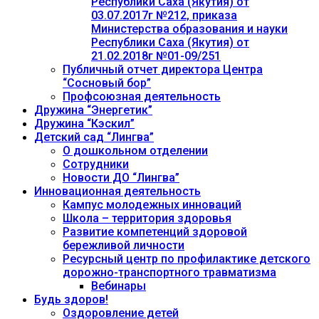
Республики Саха (Якутия) от
03.07.2017г №212, приказа
Министерства образования и науки
Республики Саха (Якутия) от
21.02.2018г №01-09/251
Публичный отчет директора Центра
“Сосновый бор”
Профсоюзная деятельность
Дружина “Энергетик”
Дружина “Кэскил”
Детский сад “Лингва”
О дошкольном отделении
Сотрудники
Новости ДО “Лингва”
Инновационная деятельность
Кампус молодежных инноваций
Школа – территория здоровья
Развитие компетенций здоровой
бережливой личности
Ресурсный центр по профилактике детского
дорожно-транспортного травматизма
Вебинары
Будь здоров!
Оздоровление детей