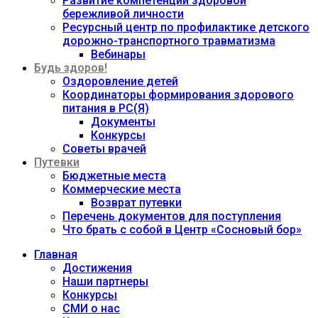
Развитие компетенций здоровой
бережливой личности
Ресурсный центр по профилактике детского
дорожно-транспортного травматизма
Вебинары
Будь здоров!
Оздоровление детей
Координаторы формирования здорового
питания в РС(Я)
Документы
Конкурсы
Советы врачей
Путевки
Бюджетные места
Коммерческие места
Возврат путевки
Перечень документов для поступления
Что брать с собой в Центр «Сосновый бор»
Главная
Достижения
Наши партнеры
Конкурсы
СМИ о нас