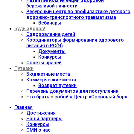
Развитие компетенций здоровой
бережливой личности
Ресурсный центр по профилактике детского
дорожно-транспортного травматизма
Вебинары
Будь здоров!
Оздоровление детей
Координаторы формирования здорового
питания в РС(Я)
Документы
Конкурсы
Советы врачей
Путевки
Бюджетные места
Коммерческие места
Возврат путевки
Перечень документов для поступления
Что брать с собой в Центр «Сосновый бор»
Главная
Достижения
Наши партнеры
Конкурсы
СМИ о нас