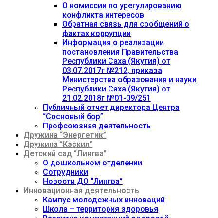
О комиссии по урегулированию
конфликта интересов
Обратная связь для сообщений о
фактах коррупции
Информация о реализации
постановления Правительства
Республики Саха (Якутия) от
03.07.2017г №212, приказа
Министерства образования и науки
Республики Саха (Якутия) от
21.02.2018г №01-09/251
Публичный отчет директора Центра
“Сосновый бор”
Профсоюзная деятельность
Дружина “Энергетик”
Дружина “Кэскил”
Детский сад “Лингва”
О дошкольном отделении
Сотрудники
Новости ДО “Лингва”
Инновационная деятельность
Кампус молодежных инноваций
Школа – территория здоровья