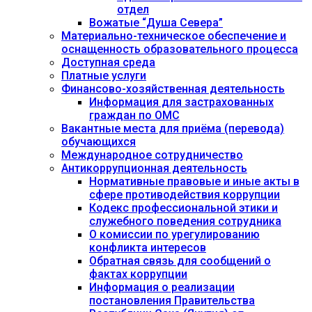
отдел
Вожатые “Душа Севера”
Материально-техническое обеспечение и
оснащенность образовательного процесса
Доступная среда
Платные услуги
Финансово-хозяйственная деятельность
Информация для застрахованных
граждан по ОМС
Вакантные места для приёма (перевода)
обучающихся
Международное сотрудничество
Антикоррупционная деятельность
Нормативные правовые и иные акты в
сфере противодействия коррупции
Кодекс профессиональной этики и
служебного поведения сотрудника
О комиссии по урегулированию
конфликта интересов
Обратная связь для сообщений о
фактах коррупции
Информация о реализации
постановления Правительства