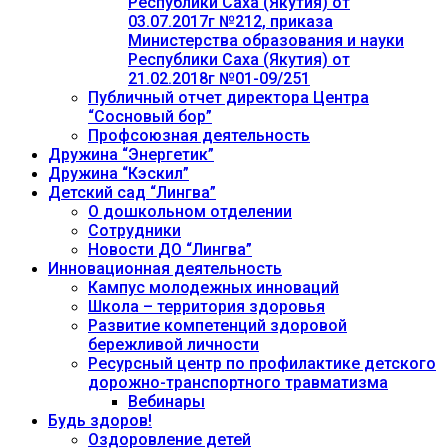
Республики Саха (Якутия) от
03.07.2017г №212, приказа
Министерства образования и науки
Республики Саха (Якутия) от
21.02.2018г №01-09/251
Публичный отчет директора Центра
“Сосновый бор”
Профсоюзная деятельность
Дружина “Энергетик”
Дружина “Кэскил”
Детский сад “Лингва”
О дошкольном отделении
Сотрудники
Новости ДО “Лингва”
Инновационная деятельность
Кампус молодежных инноваций
Школа – территория здоровья
Развитие компетенций здоровой
бережливой личности
Ресурсный центр по профилактике детского
дорожно-транспортного травматизма
Вебинары
Будь здоров!
Оздоровление детей