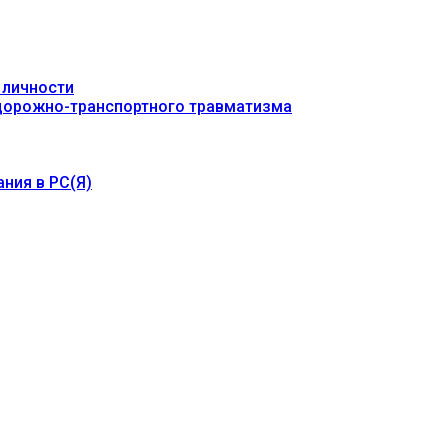
 личности
 дорожно-транспортного травматизма
ния в РС(Я)