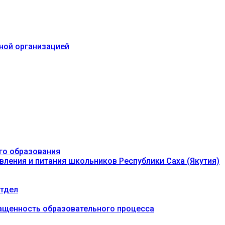
ьной организацией
го образования
вления и питания школьников Республики Саха (Якутия)
тдел
ащенность образовательного процесса