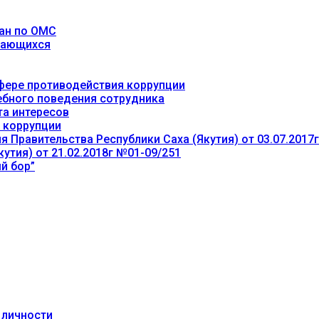
ан по ОМС
учающихся
фере противодействия коррупции
ебного поведения сотрудника
та интересов
 коррупции
 Правительства Республики Саха (Якутия) от 03.07.2017
утия) от 21.02.2018г №01-09/251
й бор”
 личности