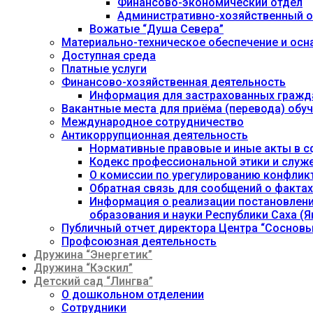
Финансово-экономический отдел
Административно-хозяйственный о
Вожатые “Душа Севера”
Материально-техническое обеспечение и осн
Доступная среда
Платные услуги
Финансово-хозяйственная деятельность
Информация для застрахованных гражд
Вакантные места для приёма (перевода) об
Международное сотрудничество
Антикоррупционная деятельность
Нормативные правовые и иные акты в с
Кодекс профессиональной этики и служ
О комиссии по урегулированию конфлик
Обратная связь для сообщений о фактах
Информация о реализации постановления
образования и науки Республики Саха (Як
Публичный отчет директора Центра “Сосновы
Профсоюзная деятельность
Дружина “Энергетик”
Дружина “Кэскил”
Детский сад “Лингва”
О дошкольном отделении
Сотрудники