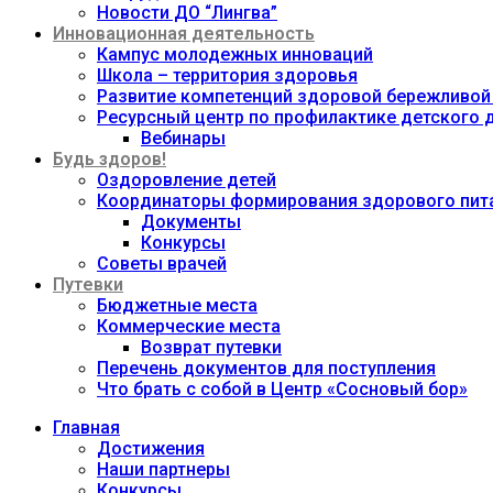
Новости ДО “Лингва”
Инновационная деятельность
Кампус молодежных инноваций
Школа – территория здоровья
Развитие компетенций здоровой бережливой
Ресурсный центр по профилактике детского
Вебинары
Будь здоров!
Оздоровление детей
Координаторы формирования здорового пита
Документы
Конкурсы
Советы врачей
Путевки
Бюджетные места
Коммерческие места
Возврат путевки
Перечень документов для поступления
Что брать с собой в Центр «Сосновый бор»
Главная
Достижения
Наши партнеры
Конкурсы