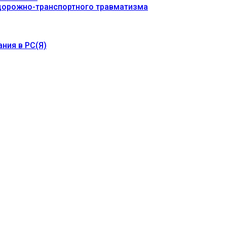
 дорожно-транспортного травматизма
ния в РС(Я)