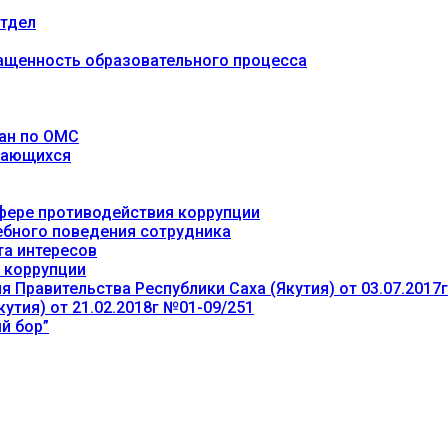
тдел
ащенность образовательного процесса
ан по ОМС
учающихся
фере противодействия коррупции
ебного поведения сотрудника
та интересов
 коррупции
 Правительства Республики Саха (Якутия) от 03.07.2017
утия) от 21.02.2018г №01-09/251
й бор”