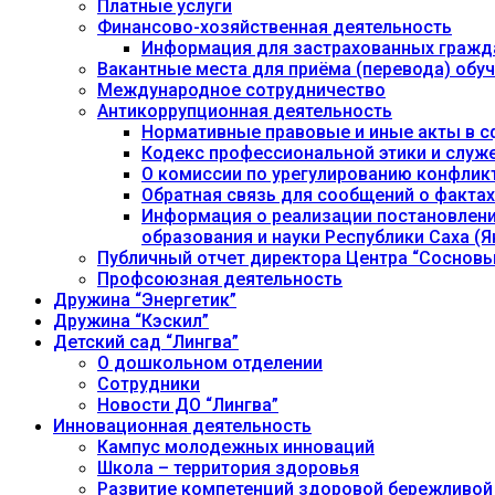
Платные услуги
Финансово-хозяйственная деятельность
Информация для застрахованных гражд
Вакантные места для приёма (перевода) об
Международное сотрудничество
Антикоррупционная деятельность
Нормативные правовые и иные акты в с
Кодекс профессиональной этики и служ
О комиссии по урегулированию конфлик
Обратная связь для сообщений о фактах
Информация о реализации постановления
образования и науки Республики Саха (Як
Публичный отчет директора Центра “Сосновы
Профсоюзная деятельность
Дружина “Энергетик”
Дружина “Кэскил”
Детский сад “Лингва”
О дошкольном отделении
Сотрудники
Новости ДО “Лингва”
Инновационная деятельность
Кампус молодежных инноваций
Школа – территория здоровья
Развитие компетенций здоровой бережливой