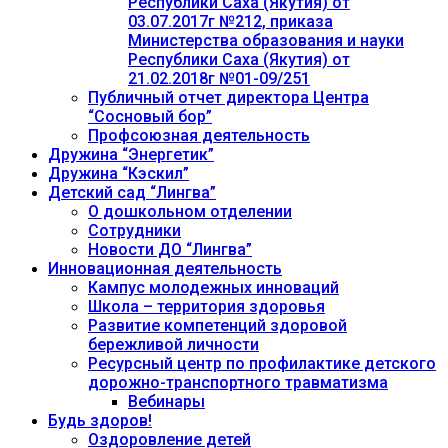
Республики Саха (Якутия) от
03.07.2017г №212, приказа
Министерства образования и науки
Республики Саха (Якутия) от
21.02.2018г №01-09/251
Публичный отчет директора Центра
“Сосновый бор”
Профсоюзная деятельность
Дружина “Энергетик”
Дружина “Кэскил”
Детский сад “Лингва”
О дошкольном отделении
Сотрудники
Новости ДО “Лингва”
Инновационная деятельность
Кампус молодежных инноваций
Школа – территория здоровья
Развитие компетенций здоровой
бережливой личности
Ресурсный центр по профилактике детского
дорожно-транспортного травматизма
Вебинары
Будь здоров!
Оздоровление детей