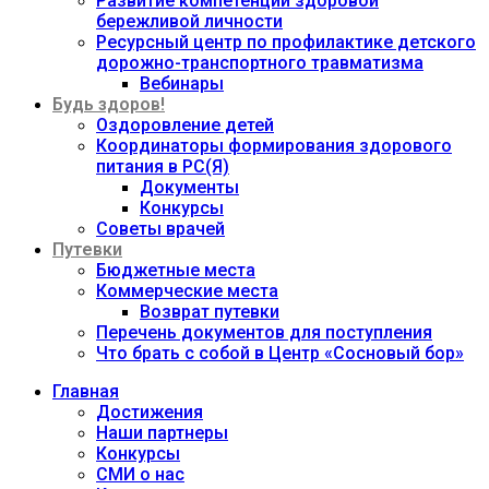
Развитие компетенций здоровой
бережливой личности
Ресурсный центр по профилактике детского
дорожно-транспортного травматизма
Вебинары
Будь здоров!
Оздоровление детей
Координаторы формирования здорового
питания в РС(Я)
Документы
Конкурсы
Советы врачей
Путевки
Бюджетные места
Коммерческие места
Возврат путевки
Перечень документов для поступления
Что брать с собой в Центр «Сосновый бор»
Главная
Достижения
Наши партнеры
Конкурсы
СМИ о нас