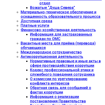
отдел
Вожатые “Душа Севера”
Материально-техническое обеспечение и
оснащенность образовательного процесса
Доступная среда
Платные услуги
Финансово-хозяйственная деятельность
Информация для застрахованных
граждан по ОМС
Вакантные места для приёма (перевода)
обучающихся
Международное сотрудничество
Антикоррупционная деятельность
Нормативные правовые и иные акты в
сфере противодействия коррупции
Кодекс профессиональной этики и
служебного поведения сотрудника
О комиссии по урегулированию
конфликта интересов
Обратная связь для сообщений о
фактах коррупции
Информация о реализации
постановления Правительства