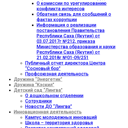
О комиссии по урегулированию
конфликта интересов
Обратная связь для сообщений о
фактах коррупции
Информация о реализации
постановления Правительства
Республики Саха (Якутия) от
03.07.2017г №212, приказа
Министерства образования и науки
Республики Саха (Якутия) от
21.02.2018г №01-09/251
Публичный отчет директора Центра
“Сосновый бор”
Профсоюзная деятельность
Дружина “Энергетик”
Дружина “Кэскил”
Детский сад “Лингва”
О дошкольном отделении
Сотрудники
Новости ДО “Лингва”
Инновационная деятельность
Кампус молодежных инноваций
Школа – территория здоровья