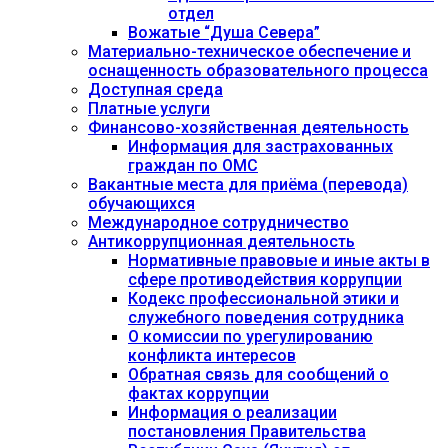
отдел
Вожатые “Душа Севера”
Материально-техническое обеспечение и
оснащенность образовательного процесса
Доступная среда
Платные услуги
Финансово-хозяйственная деятельность
Информация для застрахованных
граждан по ОМС
Вакантные места для приёма (перевода)
обучающихся
Международное сотрудничество
Антикоррупционная деятельность
Нормативные правовые и иные акты в
сфере противодействия коррупции
Кодекс профессиональной этики и
служебного поведения сотрудника
О комиссии по урегулированию
конфликта интересов
Обратная связь для сообщений о
фактах коррупции
Информация о реализации
постановления Правительства