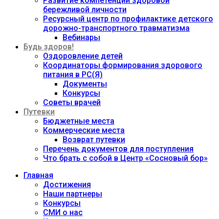
Развитие компетенций здоровой
бережливой личности
Ресурсный центр по профилактике детского
дорожно-транспортного травматизма
Вебинары
Будь здоров!
Оздоровление детей
Координаторы формирования здорового
питания в РС(Я)
Документы
Конкурсы
Советы врачей
Путевки
Бюджетные места
Коммерческие места
Возврат путевки
Перечень документов для поступления
Что брать с собой в Центр «Сосновый бор»
Главная
Достижения
Наши партнеры
Конкурсы
СМИ о нас