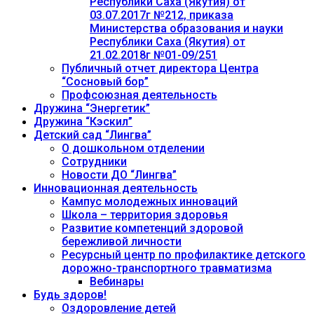
Республики Саха (Якутия) от
03.07.2017г №212, приказа
Министерства образования и науки
Республики Саха (Якутия) от
21.02.2018г №01-09/251
Публичный отчет директора Центра
“Сосновый бор”
Профсоюзная деятельность
Дружина “Энергетик”
Дружина “Кэскил”
Детский сад “Лингва”
О дошкольном отделении
Сотрудники
Новости ДО “Лингва”
Инновационная деятельность
Кампус молодежных инноваций
Школа – территория здоровья
Развитие компетенций здоровой
бережливой личности
Ресурсный центр по профилактике детского
дорожно-транспортного травматизма
Вебинары
Будь здоров!
Оздоровление детей