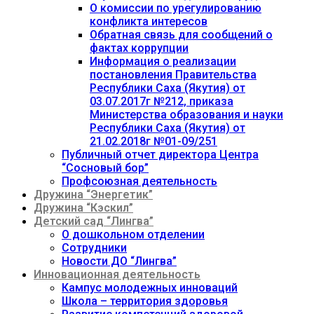
О комиссии по урегулированию
конфликта интересов
Обратная связь для сообщений о
фактах коррупции
Информация о реализации
постановления Правительства
Республики Саха (Якутия) от
03.07.2017г №212, приказа
Министерства образования и науки
Республики Саха (Якутия) от
21.02.2018г №01-09/251
Публичный отчет директора Центра
“Сосновый бор”
Профсоюзная деятельность
Дружина “Энергетик”
Дружина “Кэскил”
Детский сад “Лингва”
О дошкольном отделении
Сотрудники
Новости ДО “Лингва”
Инновационная деятельность
Кампус молодежных инноваций
Школа – территория здоровья