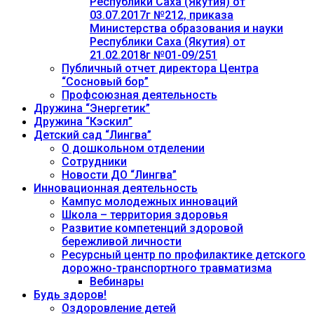
Республики Саха (Якутия) от
03.07.2017г №212, приказа
Министерства образования и науки
Республики Саха (Якутия) от
21.02.2018г №01-09/251
Публичный отчет директора Центра
“Сосновый бор”
Профсоюзная деятельность
Дружина “Энергетик”
Дружина “Кэскил”
Детский сад “Лингва”
О дошкольном отделении
Сотрудники
Новости ДО “Лингва”
Инновационная деятельность
Кампус молодежных инноваций
Школа – территория здоровья
Развитие компетенций здоровой
бережливой личности
Ресурсный центр по профилактике детского
дорожно-транспортного травматизма
Вебинары
Будь здоров!
Оздоровление детей