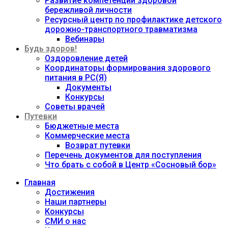
Развитие компетенций здоровой
бережливой личности
Ресурсный центр по профилактике детского
дорожно-транспортного травматизма
Вебинары
Будь здоров!
Оздоровление детей
Координаторы формирования здорового
питания в РС(Я)
Документы
Конкурсы
Советы врачей
Путевки
Бюджетные места
Коммерческие места
Возврат путевки
Перечень документов для поступления
Что брать с собой в Центр «Сосновый бор»
Главная
Достижения
Наши партнеры
Конкурсы
СМИ о нас