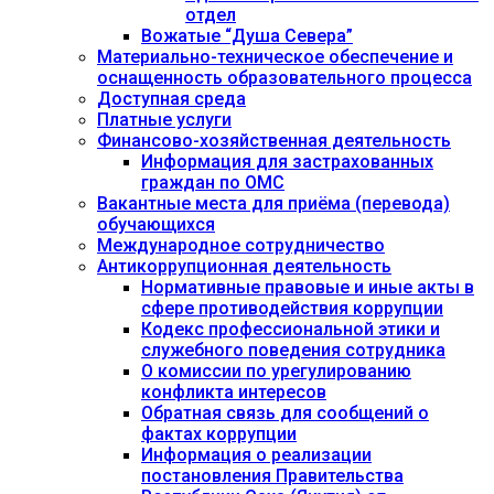
отдел
Вожатые “Душа Севера”
Материально-техническое обеспечение и
оснащенность образовательного процесса
Доступная среда
Платные услуги
Финансово-хозяйственная деятельность
Информация для застрахованных
граждан по ОМС
Вакантные места для приёма (перевода)
обучающихся
Международное сотрудничество
Антикоррупционная деятельность
Нормативные правовые и иные акты в
сфере противодействия коррупции
Кодекс профессиональной этики и
служебного поведения сотрудника
О комиссии по урегулированию
конфликта интересов
Обратная связь для сообщений о
фактах коррупции
Информация о реализации
постановления Правительства