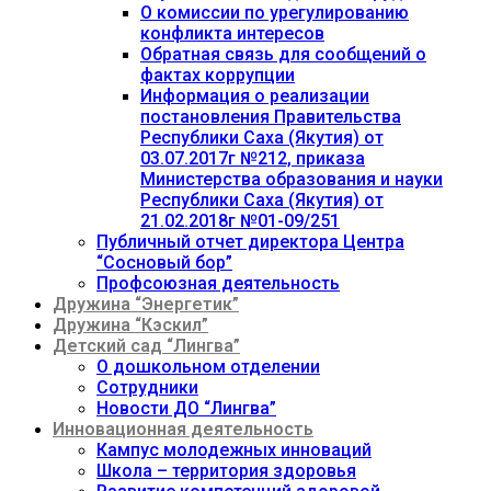
О комиссии по урегулированию
конфликта интересов
Обратная связь для сообщений о
фактах коррупции
Информация о реализации
постановления Правительства
Республики Саха (Якутия) от
03.07.2017г №212, приказа
Министерства образования и науки
Республики Саха (Якутия) от
21.02.2018г №01-09/251
Публичный отчет директора Центра
“Сосновый бор”
Профсоюзная деятельность
Дружина “Энергетик”
Дружина “Кэскил”
Детский сад “Лингва”
О дошкольном отделении
Сотрудники
Новости ДО “Лингва”
Инновационная деятельность
Кампус молодежных инноваций
Школа – территория здоровья