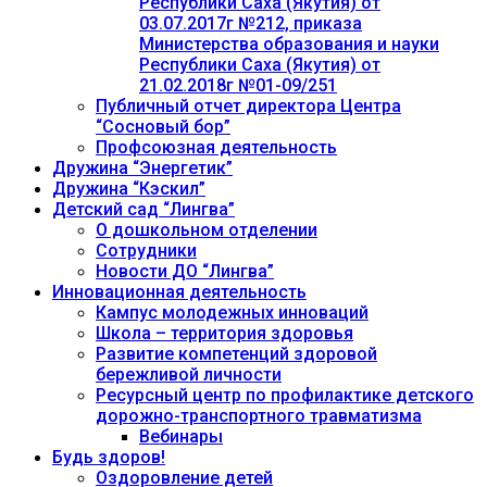
Республики Саха (Якутия) от
03.07.2017г №212, приказа
Министерства образования и науки
Республики Саха (Якутия) от
21.02.2018г №01-09/251
Публичный отчет директора Центра
“Сосновый бор”
Профсоюзная деятельность
Дружина “Энергетик”
Дружина “Кэскил”
Детский сад “Лингва”
О дошкольном отделении
Сотрудники
Новости ДО “Лингва”
Инновационная деятельность
Кампус молодежных инноваций
Школа – территория здоровья
Развитие компетенций здоровой
бережливой личности
Ресурсный центр по профилактике детского
дорожно-транспортного травматизма
Вебинары
Будь здоров!
Оздоровление детей