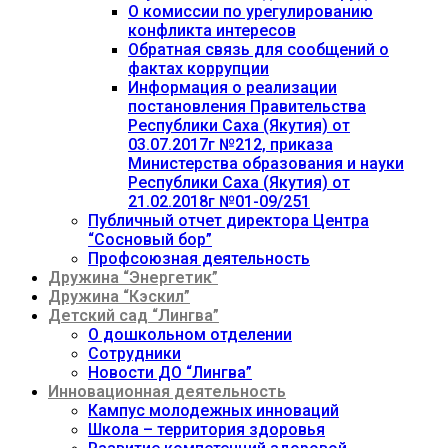
О комиссии по урегулированию
конфликта интересов
Обратная связь для сообщений о
фактах коррупции
Информация о реализации
постановления Правительства
Республики Саха (Якутия) от
03.07.2017г №212, приказа
Министерства образования и науки
Республики Саха (Якутия) от
21.02.2018г №01-09/251
Публичный отчет директора Центра
“Сосновый бор”
Профсоюзная деятельность
Дружина “Энергетик”
Дружина “Кэскил”
Детский сад “Лингва”
О дошкольном отделении
Сотрудники
Новости ДО “Лингва”
Инновационная деятельность
Кампус молодежных инноваций
Школа – территория здоровья