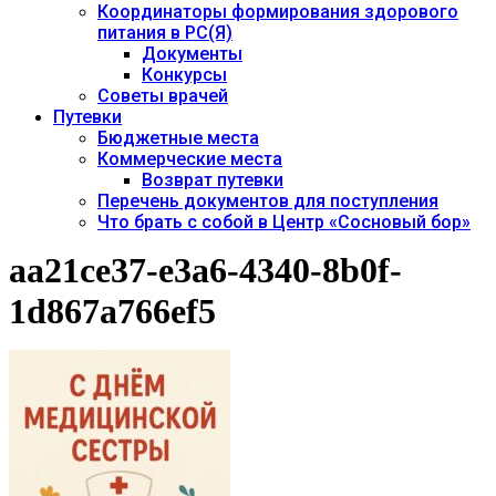
Координаторы формирования здорового
питания в РС(Я)
Документы
Конкурсы
Советы врачей
Путевки
Бюджетные места
Коммерческие места
Возврат путевки
Перечень документов для поступления
Что брать с собой в Центр «Сосновый бор»
aa21ce37-e3a6-4340-8b0f-
1d867a766ef5