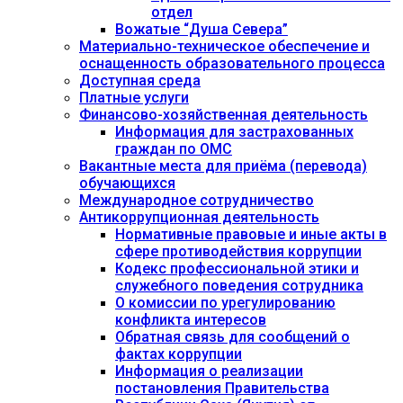
отдел
Вожатые “Душа Севера”
Материально-техническое обеспечение и
оснащенность образовательного процесса
Доступная среда
Платные услуги
Финансово-хозяйственная деятельность
Информация для застрахованных
граждан по ОМС
Вакантные места для приёма (перевода)
обучающихся
Международное сотрудничество
Антикоррупционная деятельность
Нормативные правовые и иные акты в
сфере противодействия коррупции
Кодекс профессиональной этики и
служебного поведения сотрудника
О комиссии по урегулированию
конфликта интересов
Обратная связь для сообщений о
фактах коррупции
Информация о реализации
постановления Правительства