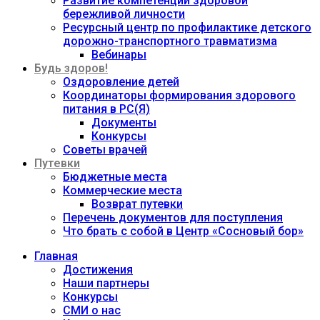
Развитие компетенций здоровой
бережливой личности
Ресурсный центр по профилактике детского
дорожно-транспортного травматизма
Вебинары
Будь здоров!
Оздоровление детей
Координаторы формирования здорового
питания в РС(Я)
Документы
Конкурсы
Советы врачей
Путевки
Бюджетные места
Коммерческие места
Возврат путевки
Перечень документов для поступления
Что брать с собой в Центр «Сосновый бор»
Главная
Достижения
Наши партнеры
Конкурсы
СМИ о нас