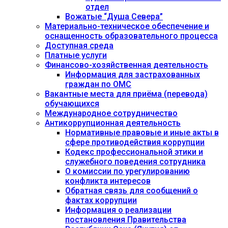
отдел
Вожатые “Душа Севера”
Материально-техническое обеспечение и
оснащенность образовательного процесса
Доступная среда
Платные услуги
Финансово-хозяйственная деятельность
Информация для застрахованных
граждан по ОМС
Вакантные места для приёма (перевода)
обучающихся
Международное сотрудничество
Антикоррупционная деятельность
Нормативные правовые и иные акты в
сфере противодействия коррупции
Кодекс профессиональной этики и
служебного поведения сотрудника
О комиссии по урегулированию
конфликта интересов
Обратная связь для сообщений о
фактах коррупции
Информация о реализации
постановления Правительства