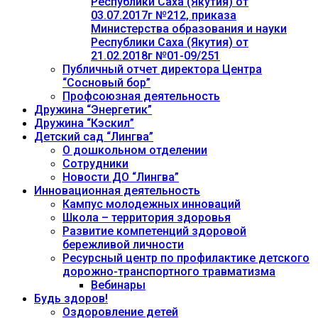
Республики Саха (Якутия) от
03.07.2017г №212, приказа
Министерства образования и науки
Республики Саха (Якутия) от
21.02.2018г №01-09/251
Публичный отчет директора Центра
“Сосновый бор”
Профсоюзная деятельность
Дружина “Энергетик”
Дружина “Кэскил”
Детский сад “Лингва”
О дошкольном отделении
Сотрудники
Новости ДО “Лингва”
Инновационная деятельность
Кампус молодежных инноваций
Школа – территория здоровья
Развитие компетенций здоровой
бережливой личности
Ресурсный центр по профилактике детского
дорожно-транспортного травматизма
Вебинары
Будь здоров!
Оздоровление детей