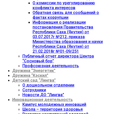
О комиссии по урегулированию
конфликта интересов
Обратная связь для сообщений о
фактах коррупции
Информация о реализации
постановления Правительства
Республики Саха (Якутия) от
03.07.2017г №212, приказа
Министерства образования и науки
Республики Саха (Якутия) от
21.02.2018г №01-09/251
Публичный отчет директора Центра
“Сосновый бор”
Профсоюзная деятельность
Дружина “Энергетик”
Дружина “Кэскил”
Детский сад “Лингва”
О дошкольном отделении
Сотрудники
Новости ДО “Лингва”
Инновационная деятельность
Кампус молодежных инноваций
Школа – территория здоровья