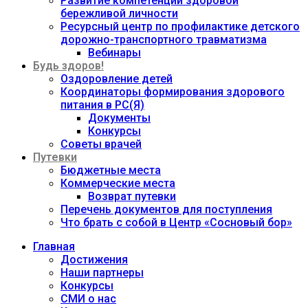
Развитие компетенций здоровой
бережливой личности
Ресурсный центр по профилактике детского
дорожно-транспортного травматизма
Вебинары
Будь здоров!
Оздоровление детей
Координаторы формирования здорового
питания в РС(Я)
Документы
Конкурсы
Советы врачей
Путевки
Бюджетные места
Коммерческие места
Возврат путевки
Перечень документов для поступления
Что брать с собой в Центр «Сосновый бор»
Главная
Достижения
Наши партнеры
Конкурсы
СМИ о нас