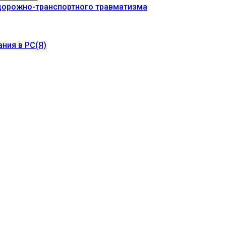
 дорожно-транспортного травматизма
ния в РС(Я)