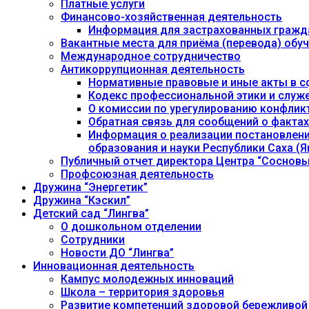
Платные услуги
Финансово-хозяйственная деятельность
Информация для застрахованных гражд
Вакантные места для приёма (перевода) об
Международное сотрудничество
Антикоррупционная деятельность
Нормативные правовые и иные акты в с
Кодекс профессиональной этики и служ
О комиссии по урегулированию конфлик
Обратная связь для сообщений о фактах
Информация о реализации постановления
образования и науки Республики Саха (Як
Публичный отчет директора Центра “Сосновы
Профсоюзная деятельность
Дружина “Энергетик”
Дружина “Кэскил”
Детский сад “Лингва”
О дошкольном отделении
Сотрудники
Новости ДО “Лингва”
Инновационная деятельность
Кампус молодежных инноваций
Школа – территория здоровья
Развитие компетенций здоровой бережливой