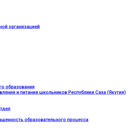
ьной организацией
го образования
вления и питания школьников Республики Саха (Якутия)
тдел
ащенность образовательного процесса