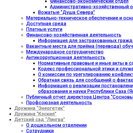
Финансово-экономический отдел
Административно-хозяйственный о
Вожатые “Душа Севера”
Материально-техническое обеспечение и осн
Доступная среда
Платные услуги
Финансово-хозяйственная деятельность
Информация для застрахованных гражд
Вакантные места для приёма (перевода) об
Международное сотрудничество
Антикоррупционная деятельность
Нормативные правовые и иные акты в с
Кодекс профессиональной этики и служ
О комиссии по урегулированию конфлик
Обратная связь для сообщений о фактах
Информация о реализации постановления
образования и науки Республики Саха (Як
Публичный отчет директора Центра “Сосновы
Профсоюзная деятельность
Дружина “Энергетик”
Дружина “Кэскил”
Детский сад “Лингва”
О дошкольном отделении
Сотрудники