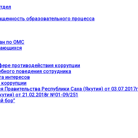
тдел
ащенность образовательного процесса
ан по ОМС
учающихся
фере противодействия коррупции
ебного поведения сотрудника
та интересов
 коррупции
 Правительства Республики Саха (Якутия) от 03.07.2017
утия) от 21.02.2018г №01-09/251
й бор”