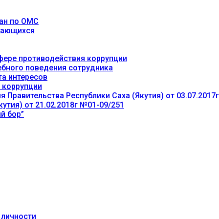
ан по ОМС
учающихся
фере противодействия коррупции
ебного поведения сотрудника
та интересов
 коррупции
 Правительства Республики Саха (Якутия) от 03.07.2017
утия) от 21.02.2018г №01-09/251
й бор”
 личности