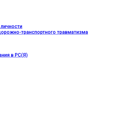
 личности
 дорожно-транспортного травматизма
ния в РС(Я)