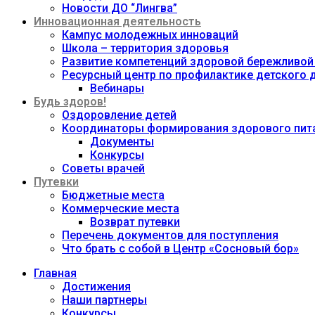
Новости ДО “Лингва”
Инновационная деятельность
Кампус молодежных инноваций
Школа – территория здоровья
Развитие компетенций здоровой бережливой
Ресурсный центр по профилактике детского
Вебинары
Будь здоров!
Оздоровление детей
Координаторы формирования здорового пита
Документы
Конкурсы
Советы врачей
Путевки
Бюджетные места
Коммерческие места
Возврат путевки
Перечень документов для поступления
Что брать с собой в Центр «Сосновый бор»
Главная
Достижения
Наши партнеры
Конкурсы