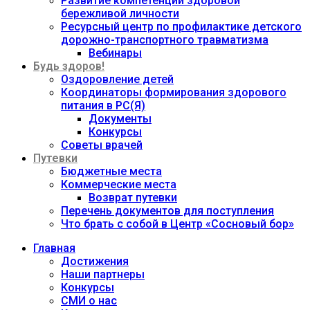
Развитие компетенций здоровой
бережливой личности
Ресурсный центр по профилактике детского
дорожно-транспортного травматизма
Вебинары
Будь здоров!
Оздоровление детей
Координаторы формирования здорового
питания в РС(Я)
Документы
Конкурсы
Советы врачей
Путевки
Бюджетные места
Коммерческие места
Возврат путевки
Перечень документов для поступления
Что брать с собой в Центр «Сосновый бор»
Главная
Достижения
Наши партнеры
Конкурсы
СМИ о нас