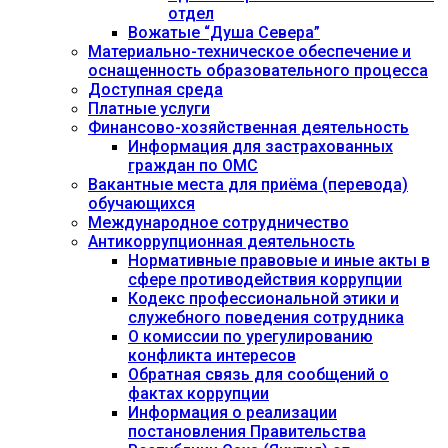
отдел
Вожатые “Душа Севера”
Материально-техническое обеспечение и
оснащенность образовательного процесса
Доступная среда
Платные услуги
Финансово-хозяйственная деятельность
Информация для застрахованных
граждан по ОМС
Вакантные места для приёма (перевода)
обучающихся
Международное сотрудничество
Антикоррупционная деятельность
Нормативные правовые и иные акты в
сфере противодействия коррупции
Кодекс профессиональной этики и
служебного поведения сотрудника
О комиссии по урегулированию
конфликта интересов
Обратная связь для сообщений о
фактах коррупции
Информация о реализации
постановления Правительства