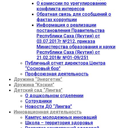
О комиссии по урегулированию
конфликта интересов
Обратная связь для сообщений о
фактах коррупции
Информация о реализации
постановления Правительства
Республики Саха (Якутия) от
03.07.2017г №212, приказа
Министерства образования и науки
Республики Саха (Якутия) от
21.02.2018г №01-09/251
Публичный отчет директора Центра
“Сосновый бор”
Профсоюзная деятельность
Дружина “Энергетик”
Дружина “Кэскил”
Детский сад “Лингва”
О дошкольном отделении
Сотрудники
Новости ДО “Лингва”
Инновационная деятельность
Кампус молодежных инноваций
Школа – территория здоровья