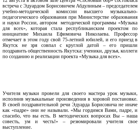
12 августа в актовом зале Центра «Сосновый бор» состоялась
встреча с Эдуардом Борисовичем Абдулиным – председателем
учебно-методической комиссии высшего музыкально-
педагогического образования при Министерстве образования
и науки России, автором методической программы «Музыка
для всех», которая стала республиканским проектом по
инициативе Михаила Ефимовича Николаева. Профессор
отмечает в этом году свой 75-летний юбилей, и его приезд в
Якутск не зря совпал с круглой датой – его пришли
поздравить общественность Якутска: ученики, друзья, коллеги
по созданию и реализации проекта «Музыка для всех».
Учителя музыки провели для своего мастера урок музыки,
исполнив музыкальные произведения в хоровой постановке.
В своей поздравительной речи Эдуарда Борисовича не иначе
как «падре» они не называли. «Мы гордимся Вами, падре, и
спасибо, что вы есть. В методических вопросах Вы – наша
совесть, ум и честь!» – резюмировали учителя свое
выступление.