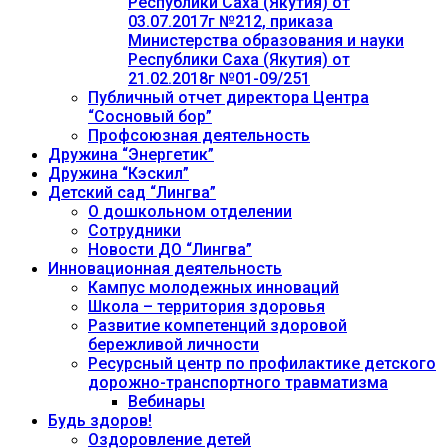
Республики Саха (Якутия) от
03.07.2017г №212, приказа
Министерства образования и науки
Республики Саха (Якутия) от
21.02.2018г №01-09/251
Публичный отчет директора Центра
“Сосновый бор”
Профсоюзная деятельность
Дружина “Энергетик”
Дружина “Кэскил”
Детский сад “Лингва”
О дошкольном отделении
Сотрудники
Новости ДО “Лингва”
Инновационная деятельность
Кампус молодежных инноваций
Школа – территория здоровья
Развитие компетенций здоровой
бережливой личности
Ресурсный центр по профилактике детского
дорожно-транспортного травматизма
Вебинары
Будь здоров!
Оздоровление детей