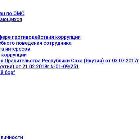
ан по ОМС
учающихся
фере противодействия коррупции
ебного поведения сотрудника
та интересов
 коррупции
 Правительства Республики Саха (Якутия) от 03.07.2017
утия) от 21.02.2018г №01-09/251
й бор”
 личности