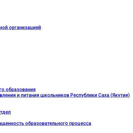
ьной организацией
го образования
вления и питания школьников Республики Саха (Якутия)
тдел
ащенность образовательного процесса