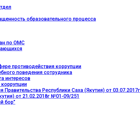
тдел
ащенность образовательного процесса
ан по ОМС
учающихся
фере противодействия коррупции
ебного поведения сотрудника
та интересов
 коррупции
 Правительства Республики Саха (Якутия) от 03.07.2017
утия) от 21.02.2018г №01-09/251
й бор”