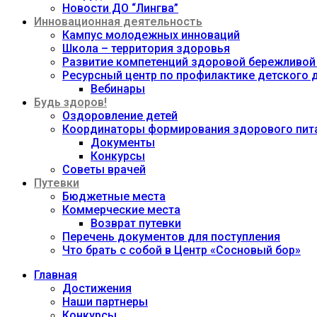
Новости ДО “Лингва”
Инновационная деятельность
Кампус молодежных инноваций
Школа – территория здоровья
Развитие компетенций здоровой бережливой
Ресурсный центр по профилактике детского
Вебинары
Будь здоров!
Оздоровление детей
Координаторы формирования здорового пита
Документы
Конкурсы
Советы врачей
Путевки
Бюджетные места
Коммерческие места
Возврат путевки
Перечень документов для поступления
Что брать с собой в Центр «Сосновый бор»
Главная
Достижения
Наши партнеры
Конкурсы