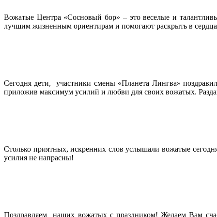
Вожатые Центра «Сосновый бор» – это веселые и талантливы
лучшим жизненным ориентирам и помогают раскрыть в сердцах 
Сегодня дети, участники смены «Планета Лингва» поздравил
приложив максимум усилий и любви для своих вожатых. Раздав
Столько приятных, искренних слов услышали вожатые сегодня в
усилия не напрасны!
Поздравляем наших вожатых с праздником! Желаем Вам счаст