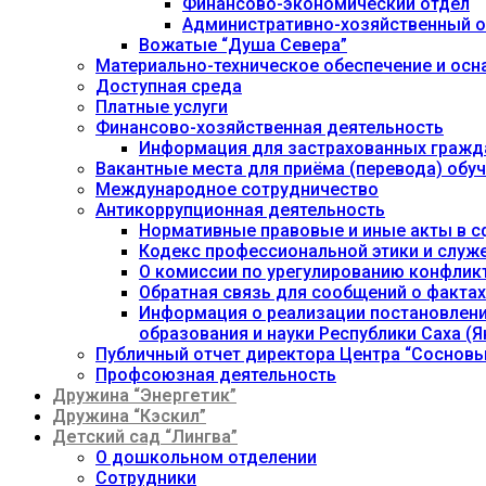
Финансово-экономический отдел
Административно-хозяйственный о
Вожатые “Душа Севера”
Материально-техническое обеспечение и осн
Доступная среда
Платные услуги
Финансово-хозяйственная деятельность
Информация для застрахованных гражд
Вакантные места для приёма (перевода) об
Международное сотрудничество
Антикоррупционная деятельность
Нормативные правовые и иные акты в с
Кодекс профессиональной этики и служ
О комиссии по урегулированию конфлик
Обратная связь для сообщений о фактах
Информация о реализации постановления
образования и науки Республики Саха (Як
Публичный отчет директора Центра “Сосновы
Профсоюзная деятельность
Дружина “Энергетик”
Дружина “Кэскил”
Детский сад “Лингва”
О дошкольном отделении
Сотрудники