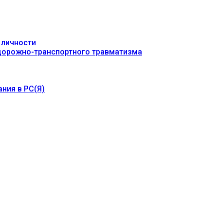
 личности
 дорожно-транспортного травматизма
ния в РС(Я)