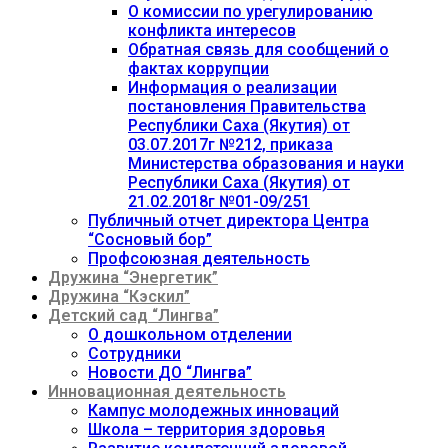
О комиссии по урегулированию
конфликта интересов
Обратная связь для сообщений о
фактах коррупции
Информация о реализации
постановления Правительства
Республики Саха (Якутия) от
03.07.2017г №212, приказа
Министерства образования и науки
Республики Саха (Якутия) от
21.02.2018г №01-09/251
Публичный отчет директора Центра
“Сосновый бор”
Профсоюзная деятельность
Дружина “Энергетик”
Дружина “Кэскил”
Детский сад “Лингва”
О дошкольном отделении
Сотрудники
Новости ДО “Лингва”
Инновационная деятельность
Кампус молодежных инноваций
Школа – территория здоровья