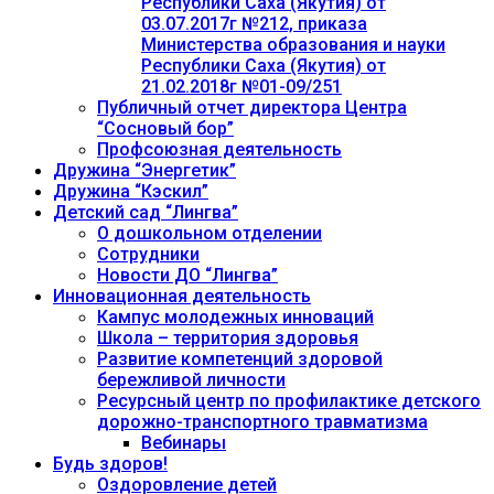
Республики Саха (Якутия) от
03.07.2017г №212, приказа
Министерства образования и науки
Республики Саха (Якутия) от
21.02.2018г №01-09/251
Публичный отчет директора Центра
“Сосновый бор”
Профсоюзная деятельность
Дружина “Энергетик”
Дружина “Кэскил”
Детский сад “Лингва”
О дошкольном отделении
Сотрудники
Новости ДО “Лингва”
Инновационная деятельность
Кампус молодежных инноваций
Школа – территория здоровья
Развитие компетенций здоровой
бережливой личности
Ресурсный центр по профилактике детского
дорожно-транспортного травматизма
Вебинары
Будь здоров!
Оздоровление детей