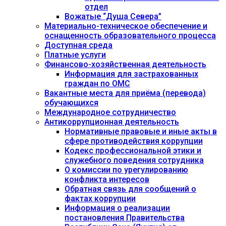
отдел
Вожатые “Душа Севера”
Материально-техническое обеспечение и
оснащенность образовательного процесса
Доступная среда
Платные услуги
Финансово-хозяйственная деятельность
Информация для застрахованных
граждан по ОМС
Вакантные места для приёма (перевода)
обучающихся
Международное сотрудничество
Антикоррупционная деятельность
Нормативные правовые и иные акты в
сфере противодействия коррупции
Кодекс профессиональной этики и
служебного поведения сотрудника
О комиссии по урегулированию
конфликта интересов
Обратная связь для сообщений о
фактах коррупции
Информация о реализации
постановления Правительства