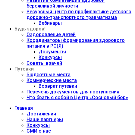
Развитие компетенций здоровой
бережливой личности
Ресурсный центр по профилактике детского
дорожно-транспортного травматизма
Вебинары
Будь здоров!
Оздоровление детей
Координаторы формирования здорового
питания в РС(Я)
Документы
Конкурсы
Советы врачей
Путевки
Бюджетные места
Коммерческие места
Возврат путевки
Перечень документов для поступления
Что брать с собой в Центр «Сосновый бор»
Главная
Достижения
Наши партнеры
Конкурсы
СМИ о нас