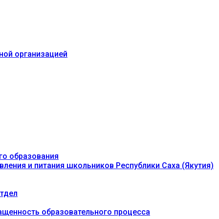
ьной организацией
го образования
вления и питания школьников Республики Саха (Якутия)
тдел
ащенность образовательного процесса