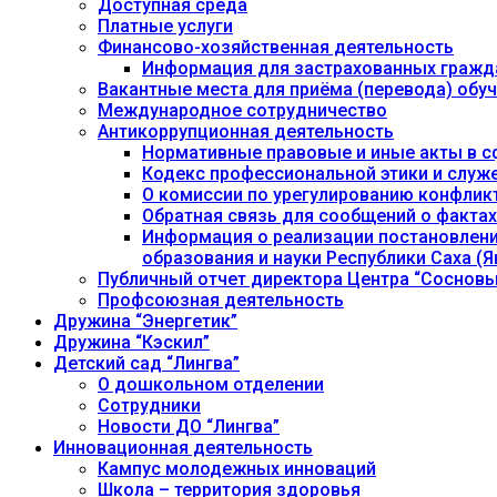
Доступная среда
Платные услуги
Финансово-хозяйственная деятельность
Информация для застрахованных гражд
Вакантные места для приёма (перевода) об
Международное сотрудничество
Антикоррупционная деятельность
Нормативные правовые и иные акты в с
Кодекс профессиональной этики и служ
О комиссии по урегулированию конфлик
Обратная связь для сообщений о фактах
Информация о реализации постановления
образования и науки Республики Саха (Як
Публичный отчет директора Центра “Сосновы
Профсоюзная деятельность
Дружина “Энергетик”
Дружина “Кэскил”
Детский сад “Лингва”
О дошкольном отделении
Сотрудники
Новости ДО “Лингва”
Инновационная деятельность
Кампус молодежных инноваций
Школа – территория здоровья