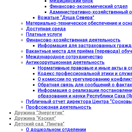
Медицинский блок
Финансово-экономический отдел
Административно-хозяйственный о
Вожатые “Душа Севера”
Материально-техническое обеспечение и осн
Доступная среда
Платные услуги
Финансово-хозяйственная деятельность
Информация для застрахованных гражд
Вакантные места для приёма (перевода) об
Международное сотрудничество
Антикоррупционная деятельность
Нормативные правовые и иные акты в с
Кодекс профессиональной этики и служ
О комиссии по урегулированию конфлик
Обратная связь для сообщений о фактах
Информация о реализации постановления
образования и науки Республики Саха (Як
Публичный отчет директора Центра “Сосновы
Профсоюзная деятельность
Дружина “Энергетик”
Дружина “Кэскил”
Детский сад “Лингва”
О дошкольном отделении