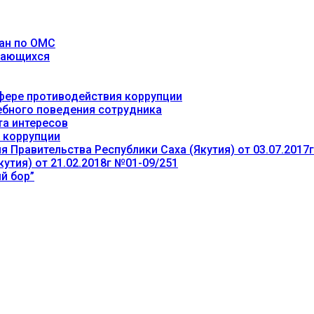
ан по ОМС
учающихся
фере противодействия коррупции
ебного поведения сотрудника
та интересов
 коррупции
 Правительства Республики Саха (Якутия) от 03.07.2017
утия) от 21.02.2018г №01-09/251
й бор”