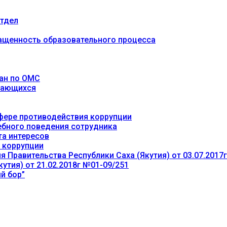
тдел
ащенность образовательного процесса
ан по ОМС
учающихся
фере противодействия коррупции
ебного поведения сотрудника
та интересов
 коррупции
 Правительства Республики Саха (Якутия) от 03.07.2017
утия) от 21.02.2018г №01-09/251
й бор”