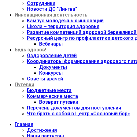
Сотрудники
Новости ДО “Лингва”
Инновационная деятельность
Кампус молодежных инноваций
Школа – территория здоровья
Развитие компетенций здоровой бережливой
Ресурсный центр по профилактике детского
Вебинары
Будь здоров!
Оздоровление детей
Координаторы формирования здорового пита
Документы
Конкурсы
Советы врачей
Путевки
Бюджетные места
Коммерческие места
Возврат путевки
Перечень документов для поступления
Что брать с собой в Центр «Сосновый бор»
Главная
Достижения
Наши партнеры