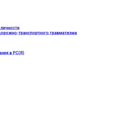
 личности
 дорожно-транспортного травматизма
ния в РС(Я)