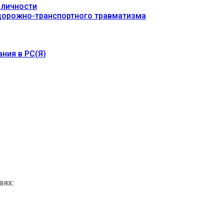
 личности
 дорожно-транспортного травматизма
ния в РС(Я)
аях: