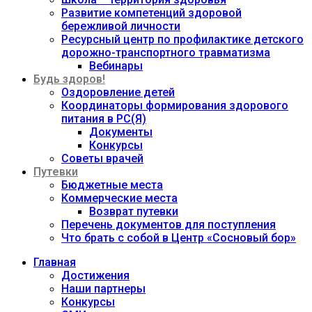
Развитие компетенций здоровой
бережливой личности
Ресурсный центр по профилактике детского
дорожно-транспортного травматизма
Вебинары
Будь здоров!
Оздоровление детей
Координаторы формирования здорового
питания в РС(Я)
Документы
Конкурсы
Советы врачей
Путевки
Бюджетные места
Коммерческие места
Возврат путевки
Перечень документов для поступления
Что брать с собой в Центр «Сосновый бор»
Главная
Достижения
Наши партнеры
Конкурсы