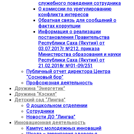
служебного поведения сотрудника
О комиссии по урегулированию
конфликта интересов
Обратная связь для сообщений о
фактах коррупции
Информация о реализации
постановления Правительства
Республики Саха (Якутия) от
03.07.2017г №212, приказа
Министерства образования и науки
Республики Саха (Якутия) от
21.02.2018г №01-09/251
Публичный отчет директора Центра
“Сосновый бор”
Профсоюзная деятельность
Дружина “Энергетик”
Дружина “Кэскил”
Детский сад “Лингва”
О дошкольном отделении
Сотрудники
Новости ДО “Лингва”
Инновационная деятельность
Кампус молодежных инноваций
Школа – территория здоровья