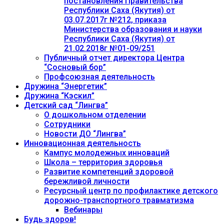
постановления Правительства
Республики Саха (Якутия) от
03.07.2017г №212, приказа
Министерства образования и науки
Республики Саха (Якутия) от
21.02.2018г №01-09/251
Публичный отчет директора Центра
“Сосновый бор”
Профсоюзная деятельность
Дружина “Энергетик”
Дружина “Кэскил”
Детский сад “Лингва”
О дошкольном отделении
Сотрудники
Новости ДО “Лингва”
Инновационная деятельность
Кампус молодежных инноваций
Школа – территория здоровья
Развитие компетенций здоровой
бережливой личности
Ресурсный центр по профилактике детского
дорожно-транспортного травматизма
Вебинары
Будь здоров!