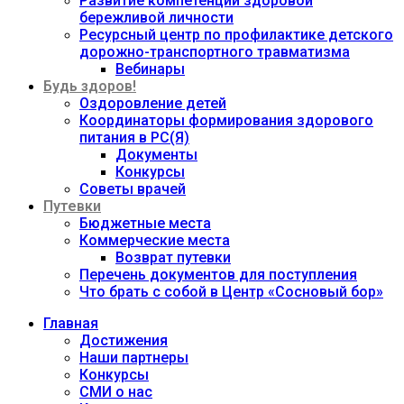
Развитие компетенций здоровой
бережливой личности
Ресурсный центр по профилактике детского
дорожно-транспортного травматизма
Вебинары
Будь здоров!
Оздоровление детей
Координаторы формирования здорового
питания в РС(Я)
Документы
Конкурсы
Советы врачей
Путевки
Бюджетные места
Коммерческие места
Возврат путевки
Перечень документов для поступления
Что брать с собой в Центр «Сосновый бор»
Главная
Достижения
Наши партнеры
Конкурсы
СМИ о нас