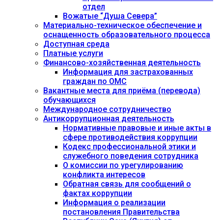
отдел
Вожатые “Душа Севера”
Материально-техническое обеспечение и
оснащенность образовательного процесса
Доступная среда
Платные услуги
Финансово-хозяйственная деятельность
Информация для застрахованных
граждан по ОМС
Вакантные места для приёма (перевода)
обучающихся
Международное сотрудничество
Антикоррупционная деятельность
Нормативные правовые и иные акты в
сфере противодействия коррупции
Кодекс профессиональной этики и
служебного поведения сотрудника
О комиссии по урегулированию
конфликта интересов
Обратная связь для сообщений о
фактах коррупции
Информация о реализации
постановления Правительства