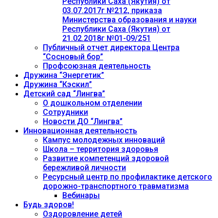
Республики Саха (Якутия) от
03.07.2017г №212, приказа
Министерства образования и науки
Республики Саха (Якутия) от
21.02.2018г №01-09/251
Публичный отчет директора Центра
“Сосновый бор”
Профсоюзная деятельность
Дружина “Энергетик”
Дружина “Кэскил”
Детский сад “Лингва”
О дошкольном отделении
Сотрудники
Новости ДО “Лингва”
Инновационная деятельность
Кампус молодежных инноваций
Школа – территория здоровья
Развитие компетенций здоровой
бережливой личности
Ресурсный центр по профилактике детского
дорожно-транспортного травматизма
Вебинары
Будь здоров!
Оздоровление детей