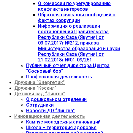
О комиссии по урегулированию
конфликта интересов
Обратная связь для сообщений о
фактах коррупции
Информация о реализации
постановления Правительства
Республики Саха (Якутия) от
03.07.2017г №212, приказа
Министерства образования и науки
Республики Саха (Якутия) от
21.02.2018г №01-09/251
Публичный отчет директора Центра
“Сосновый бор”
Профсоюзная деятельность
Дружина “Энергетик”
Дружина “Кэскил”
Детский сад “Лингва”
О дошкольном отделении
Сотрудники
Новости ДО “Лингва”
Инновационная деятельность
Кампус молодежных инноваций
Школа – территория здоровья