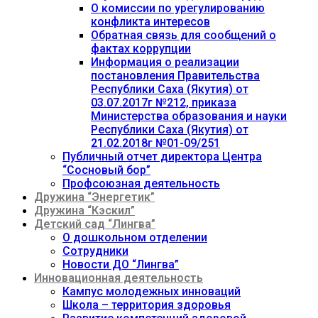
О комиссии по урегулированию
конфликта интересов
Обратная связь для сообщений о
фактах коррупции
Информация о реализации
постановления Правительства
Республики Саха (Якутия) от
03.07.2017г №212, приказа
Министерства образования и науки
Республики Саха (Якутия) от
21.02.2018г №01-09/251
Публичный отчет директора Центра
“Сосновый бор”
Профсоюзная деятельность
Дружина “Энергетик”
Дружина “Кэскил”
Детский сад “Лингва”
О дошкольном отделении
Сотрудники
Новости ДО “Лингва”
Инновационная деятельность
Кампус молодежных инноваций
Школа – территория здоровья