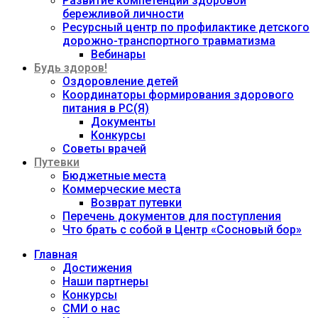
Развитие компетенций здоровой
бережливой личности
Ресурсный центр по профилактике детского
дорожно-транспортного травматизма
Вебинары
Будь здоров!
Оздоровление детей
Координаторы формирования здорового
питания в РС(Я)
Документы
Конкурсы
Советы врачей
Путевки
Бюджетные места
Коммерческие места
Возврат путевки
Перечень документов для поступления
Что брать с собой в Центр «Сосновый бор»
Главная
Достижения
Наши партнеры
Конкурсы
СМИ о нас