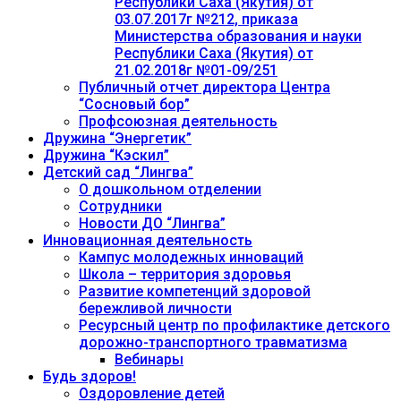
Республики Саха (Якутия) от
03.07.2017г №212, приказа
Министерства образования и науки
Республики Саха (Якутия) от
21.02.2018г №01-09/251
Публичный отчет директора Центра
“Сосновый бор”
Профсоюзная деятельность
Дружина “Энергетик”
Дружина “Кэскил”
Детский сад “Лингва”
О дошкольном отделении
Сотрудники
Новости ДО “Лингва”
Инновационная деятельность
Кампус молодежных инноваций
Школа – территория здоровья
Развитие компетенций здоровой
бережливой личности
Ресурсный центр по профилактике детского
дорожно-транспортного травматизма
Вебинары
Будь здоров!
Оздоровление детей