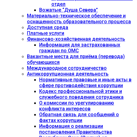
отдел
Вожатые “Душа Севера”
Материально-техническое обеспечение и
оснащенность образовательного процесса
Доступная среда
Платные услуги
Финансово-хозяйственная деятельность
Информация для застрахованных
граждан по ОМС
Вакантные места для приёма (перевода)
обучающихся
Международное сотрудничество
Антикоррупционная деятельность
Нормативные правовые и иные акты в
сфере противодействия коррупции
Кодекс профессиональной этики и
служебного поведения сотрудника
О комиссии по урегулированию
конфликта интересов
Обратная связь для сообщений о
фактах коррупции
Информация о реализации
постановления Правительства