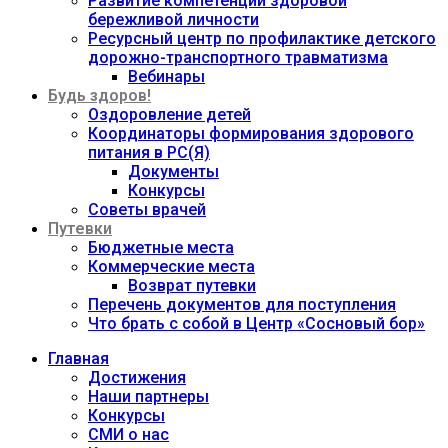
Развитие компетенций здоровой
бережливой личности
Ресурсный центр по профилактике детского
дорожно-транспортного травматизма
Вебинары
Будь здоров!
Оздоровление детей
Координаторы формирования здорового
питания в РС(Я)
Документы
Конкурсы
Советы врачей
Путевки
Бюджетные места
Коммерческие места
Возврат путевки
Перечень документов для поступления
Что брать с собой в Центр «Сосновый бор»
Главная
Достижения
Наши партнеры
Конкурсы
СМИ о нас