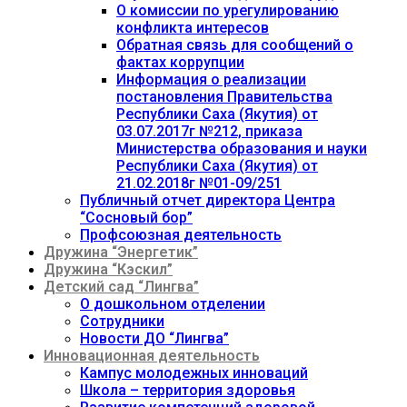
О комиссии по урегулированию
конфликта интересов
Обратная связь для сообщений о
фактах коррупции
Информация о реализации
постановления Правительства
Республики Саха (Якутия) от
03.07.2017г №212, приказа
Министерства образования и науки
Республики Саха (Якутия) от
21.02.2018г №01-09/251
Публичный отчет директора Центра
“Сосновый бор”
Профсоюзная деятельность
Дружина “Энергетик”
Дружина “Кэскил”
Детский сад “Лингва”
О дошкольном отделении
Сотрудники
Новости ДО “Лингва”
Инновационная деятельность
Кампус молодежных инноваций
Школа – территория здоровья