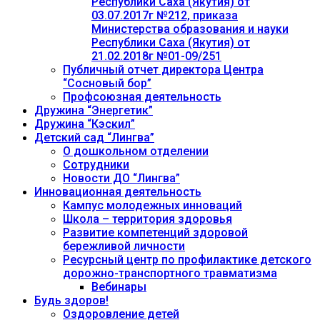
Республики Саха (Якутия) от
03.07.2017г №212, приказа
Министерства образования и науки
Республики Саха (Якутия) от
21.02.2018г №01-09/251
Публичный отчет директора Центра
“Сосновый бор”
Профсоюзная деятельность
Дружина “Энергетик”
Дружина “Кэскил”
Детский сад “Лингва”
О дошкольном отделении
Сотрудники
Новости ДО “Лингва”
Инновационная деятельность
Кампус молодежных инноваций
Школа – территория здоровья
Развитие компетенций здоровой
бережливой личности
Ресурсный центр по профилактике детского
дорожно-транспортного травматизма
Вебинары
Будь здоров!
Оздоровление детей