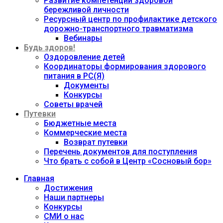
Развитие компетенций здоровой
бережливой личности
Ресурсный центр по профилактике детского
дорожно-транспортного травматизма
Вебинары
Будь здоров!
Оздоровление детей
Координаторы формирования здорового
питания в РС(Я)
Документы
Конкурсы
Советы врачей
Путевки
Бюджетные места
Коммерческие места
Возврат путевки
Перечень документов для поступления
Что брать с собой в Центр «Сосновый бор»
Главная
Достижения
Наши партнеры
Конкурсы
СМИ о нас