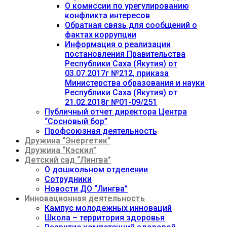
О комиссии по урегулированию
конфликта интересов
Обратная связь для сообщений о
фактах коррупции
Информация о реализации
постановления Правительства
Республики Саха (Якутия) от
03.07.2017г №212, приказа
Министерства образования и науки
Республики Саха (Якутия) от
21.02.2018г №01-09/251
Публичный отчет директора Центра
“Сосновый бор”
Профсоюзная деятельность
Дружина “Энергетик”
Дружина “Кэскил”
Детский сад “Лингва”
О дошкольном отделении
Сотрудники
Новости ДО “Лингва”
Инновационная деятельность
Кампус молодежных инноваций
Школа – территория здоровья