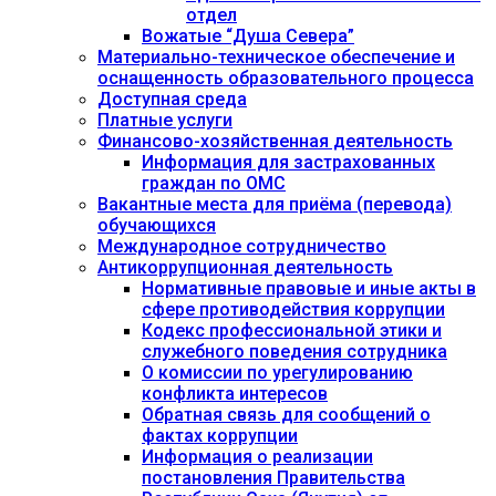
отдел
Вожатые “Душа Севера”
Материально-техническое обеспечение и
оснащенность образовательного процесса
Доступная среда
Платные услуги
Финансово-хозяйственная деятельность
Информация для застрахованных
граждан по ОМС
Вакантные места для приёма (перевода)
обучающихся
Международное сотрудничество
Антикоррупционная деятельность
Нормативные правовые и иные акты в
сфере противодействия коррупции
Кодекс профессиональной этики и
служебного поведения сотрудника
О комиссии по урегулированию
конфликта интересов
Обратная связь для сообщений о
фактах коррупции
Информация о реализации
постановления Правительства