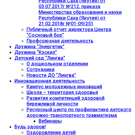
Республики Саха (Якутия) от
03.07.2017г №212, приказа
Министерства образования и науки
Республики Саха (Якутия) от
21.02.2018г №01-09/251
Публичный отчет директора Центра
“Сосновый бор”
Профсоюзная деятельность
Дружина “Энергетик”
Дружина “Кэскил”
Детский сад “Лингва”
О дошкольном отделении
Сотрудники
Новости ДО “Лингва”
Инновационная деятельность
Кампус молодежных инноваций
Школа – территория здоровья
Развитие компетенций здоровой
бережливой личности
Ресурсный центр по профилактике детского
дорожно-транспортного травматизма
Вебинары
Будь здоров!
Оздоровление детей