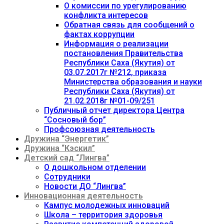
О комиссии по урегулированию
конфликта интересов
Обратная связь для сообщений о
фактах коррупции
Информация о реализации
постановления Правительства
Республики Саха (Якутия) от
03.07.2017г №212, приказа
Министерства образования и науки
Республики Саха (Якутия) от
21.02.2018г №01-09/251
Публичный отчет директора Центра
“Сосновый бор”
Профсоюзная деятельность
Дружина “Энергетик”
Дружина “Кэскил”
Детский сад “Лингва”
О дошкольном отделении
Сотрудники
Новости ДО “Лингва”
Инновационная деятельность
Кампус молодежных инноваций
Школа – территория здоровья