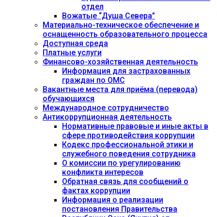
отдел
Вожатые “Душа Севера”
Материально-техническое обеспечение и
оснащенность образовательного процесса
Доступная среда
Платные услуги
Финансово-хозяйственная деятельность
Информация для застрахованных
граждан по ОМС
Вакантные места для приёма (перевода)
обучающихся
Международное сотрудничество
Антикоррупционная деятельность
Нормативные правовые и иные акты в
сфере противодействия коррупции
Кодекс профессиональной этики и
служебного поведения сотрудника
О комиссии по урегулированию
конфликта интересов
Обратная связь для сообщений о
фактах коррупции
Информация о реализации
постановления Правительства