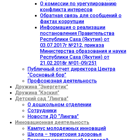
О комиссии по урегулированию
конфликта интересов
Обратная связь для сообщений о
фактах коррупции
Информация о реализации
постановления Правительства
Республики Саха (Якутия) от
03.07.2017г №212, приказа
Министерства образования и науки
Республики Саха (Якутия) от
21.02.2018г №01-09/251
Публичный отчет директора Центра
“Сосновый бор”
Профсоюзная деятельность
Дружина “Энергетик”
Дружина “Кэскил”
Детский сад “Лингва”
О дошкольном отделении
Сотрудники
Новости ДО “Лингва”
Инновационная деятельность
Кампус молодежных инноваций
Школа – территория здоровья