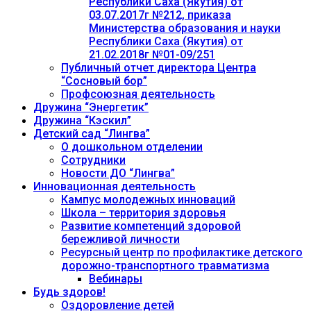
Республики Саха (Якутия) от
03.07.2017г №212, приказа
Министерства образования и науки
Республики Саха (Якутия) от
21.02.2018г №01-09/251
Публичный отчет директора Центра
“Сосновый бор”
Профсоюзная деятельность
Дружина “Энергетик”
Дружина “Кэскил”
Детский сад “Лингва”
О дошкольном отделении
Сотрудники
Новости ДО “Лингва”
Инновационная деятельность
Кампус молодежных инноваций
Школа – территория здоровья
Развитие компетенций здоровой
бережливой личности
Ресурсный центр по профилактике детского
дорожно-транспортного травматизма
Вебинары
Будь здоров!
Оздоровление детей