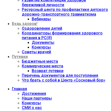
Развитие компетенций здоровой
бережливой личности
Ресурсный центр по профилактике детского
дорожно-транспортного травматизма
Вебинары
Будь здоров!
Оздоровление детей
Координаторы формирования здорового
питания в РС(Я)
Документы
Конкурсы
Советы врачей
Путевки
Бюджетные места
Коммерческие места
Возврат путевки
Перечень документов для поступления
Что брать с собой в Центр «Сосновый бор»
Главная
Достижения
Наши партнеры
Конкурсы
СМИ о нас