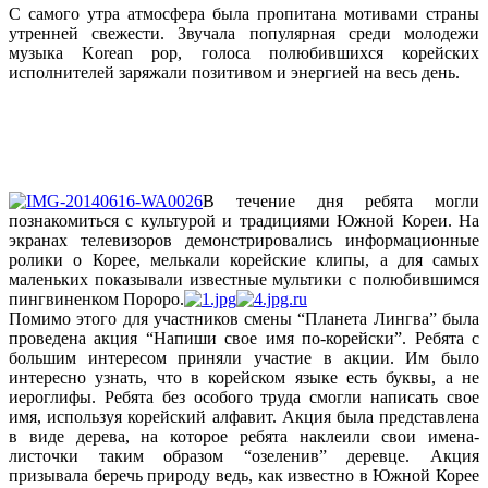
С самого утра атмосфера была пропитана мотивами страны
утренней свежести. Звучала популярная среди молодежи
музыка Korean pop, голоса полюбившихся корейских
исполнителей заряжали позитивом и энергией на весь день.
В течение дня ребята могли
познакомиться с культурой и традициями Южной Кореи. На
экранах телевизоров демонстрировались информационные
ролики о Корее, мелькали корейские клипы, а для самых
маленьких показывали известные мультики с полюбившимся
пингвиненком Пороро.
Помимо этого для участников смены “Планета Лингва” была
проведена акция “Напиши свое имя по-корейски”. Ребята с
большим интересом приняли участие в акции. Им было
интересно узнать, что в корейском языке есть буквы, а не
иероглифы. Ребята без особого труда смогли написать свое
имя, используя корейский алфавит. Акция была представлена
в виде дерева, на которое ребята наклеили свои имена-
листочки таким образом “озеленив” деревце. Акция
призывала беречь природу ведь, как известно в Южной Корее