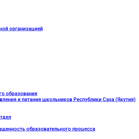
ьной организацией
го образования
вления и питания школьников Республики Саха (Якутия)
тдел
ащенность образовательного процесса