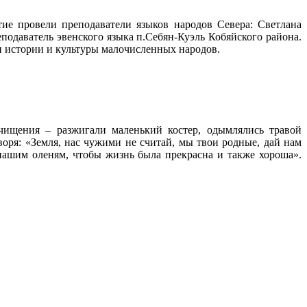
ятие провели
преподаватели языков народов Севера: Светлана
одаватель эвенского языка п.Себян-Куэль Кобяйского района.
и истории и культуры малочисленных народов.
очищения – разжигали маленький костер, одымлялись травой
воря: «Земля, нас чужими не считай, мы твои родные, дай нам
нашим оленям, чтобы жизнь была прекрасна и также хороша».