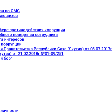
ан по ОМС
учающихся
фере противодействия коррупции
ебного поведения сотрудника
та интересов
 коррупции
 Правительства Республики Саха (Якутия) от 03.07.2017
утия) от 21.02.2018г №01-09/251
й бор”
 личности