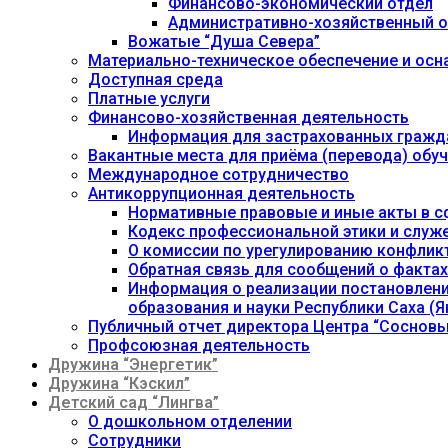
Финансово-экономический отдел
Административно-хозяйственный о
Вожатые “Душа Севера”
Материально-техническое обеспечение и осн
Доступная среда
Платные услуги
Финансово-хозяйственная деятельность
Информация для застрахованных гражд
Вакантные места для приёма (перевода) об
Международное сотрудничество
Антикоррупционная деятельность
Нормативные правовые и иные акты в с
Кодекс профессиональной этики и служ
О комиссии по урегулированию конфлик
Обратная связь для сообщений о фактах
Информация о реализации постановления
образования и науки Республики Саха (Як
Публичный отчет директора Центра “Сосновы
Профсоюзная деятельность
Дружина “Энергетик”
Дружина “Кэскил”
Детский сад “Лингва”
О дошкольном отделении
Сотрудники