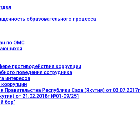
тдел
ащенность образовательного процесса
ан по ОМС
учающихся
фере противодействия коррупции
ебного поведения сотрудника
та интересов
 коррупции
 Правительства Республики Саха (Якутия) от 03.07.2017
утия) от 21.02.2018г №01-09/251
й бор”