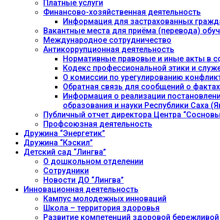
Платные услуги
Финансово-хозяйственная деятельность
Информация для застрахованных гражд
Вакантные места для приёма (перевода) об
Международное сотрудничество
Антикоррупционная деятельность
Нормативные правовые и иные акты в с
Кодекс профессиональной этики и служ
О комиссии по урегулированию конфлик
Обратная связь для сообщений о фактах
Информация о реализации постановления
образования и науки Республики Саха (Як
Публичный отчет директора Центра “Сосновы
Профсоюзная деятельность
Дружина “Энергетик”
Дружина “Кэскил”
Детский сад “Лингва”
О дошкольном отделении
Сотрудники
Новости ДО “Лингва”
Инновационная деятельность
Кампус молодежных инноваций
Школа – территория здоровья
Развитие компетенций здоровой бережливой