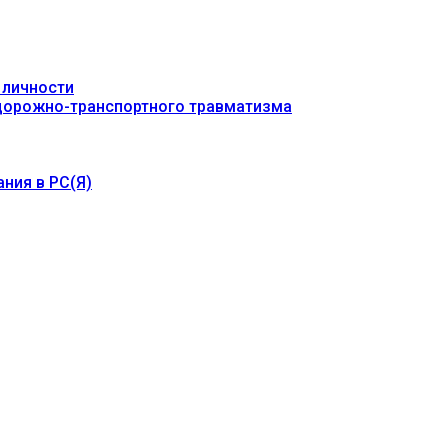
 личности
 дорожно-транспортного травматизма
ния в РС(Я)