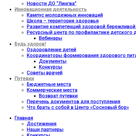
Новости ДО “Лингва”
Инновационная деятельность
Кампус молодежных инноваций
Школа – территория здоровья
Развитие компетенций здоровой бережливой
Ресурсный центр по профилактике детского
Вебинары
Будь здоров!
Оздоровление детей
Координаторы формирования здорового пита
Документы
Конкурсы
Советы врачей
Путевки
Бюджетные места
Коммерческие места
Возврат путевки
Перечень документов для поступления
Что брать с собой в Центр «Сосновый бор»
Главная
Достижения
Наши партнеры
Конкурсы