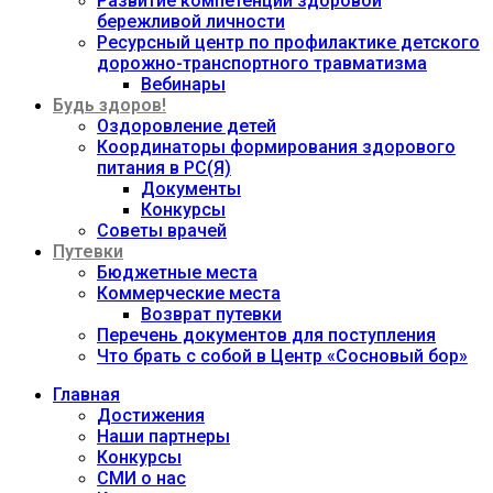
Развитие компетенций здоровой
бережливой личности
Ресурсный центр по профилактике детского
дорожно-транспортного травматизма
Вебинары
Будь здоров!
Оздоровление детей
Координаторы формирования здорового
питания в РС(Я)
Документы
Конкурсы
Советы врачей
Путевки
Бюджетные места
Коммерческие места
Возврат путевки
Перечень документов для поступления
Что брать с собой в Центр «Сосновый бор»
Главная
Достижения
Наши партнеры
Конкурсы
СМИ о нас