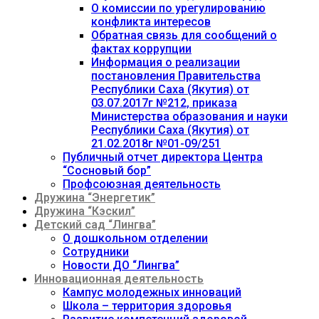
О комиссии по урегулированию
конфликта интересов
Обратная связь для сообщений о
фактах коррупции
Информация о реализации
постановления Правительства
Республики Саха (Якутия) от
03.07.2017г №212, приказа
Министерства образования и науки
Республики Саха (Якутия) от
21.02.2018г №01-09/251
Публичный отчет директора Центра
“Сосновый бор”
Профсоюзная деятельность
Дружина “Энергетик”
Дружина “Кэскил”
Детский сад “Лингва”
О дошкольном отделении
Сотрудники
Новости ДО “Лингва”
Инновационная деятельность
Кампус молодежных инноваций
Школа – территория здоровья