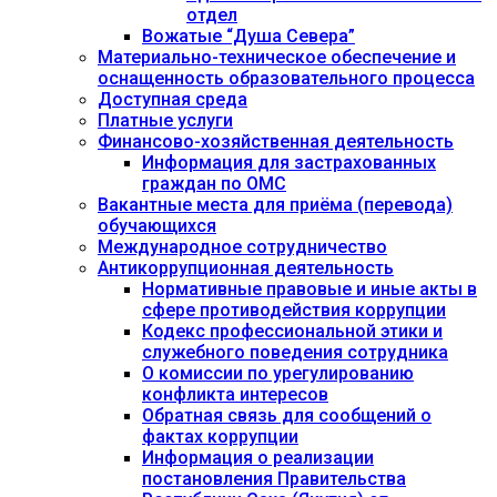
отдел
Вожатые “Душа Севера”
Материально-техническое обеспечение и
оснащенность образовательного процесса
Доступная среда
Платные услуги
Финансово-хозяйственная деятельность
Информация для застрахованных
граждан по ОМС
Вакантные места для приёма (перевода)
обучающихся
Международное сотрудничество
Антикоррупционная деятельность
Нормативные правовые и иные акты в
сфере противодействия коррупции
Кодекс профессиональной этики и
служебного поведения сотрудника
О комиссии по урегулированию
конфликта интересов
Обратная связь для сообщений о
фактах коррупции
Информация о реализации
постановления Правительства