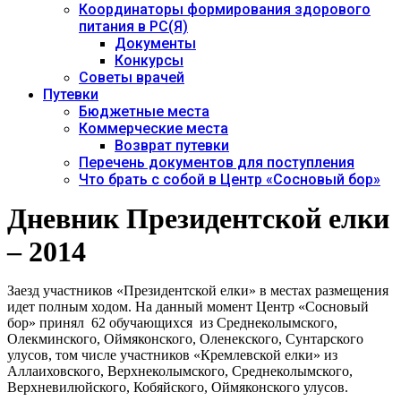
Координаторы формирования здорового
питания в РС(Я)
Документы
Конкурсы
Советы врачей
Путевки
Бюджетные места
Коммерческие места
Возврат путевки
Перечень документов для поступления
Что брать с собой в Центр «Сосновый бор»
Дневник Президентской елки
– 2014
Заезд участников «Президентской елки» в местах размещения
идет полным ходом. На данный момент Центр «Сосновый
бор» принял 62 обучающихся из Среднеколымского,
Олекминского, Оймяконского, Оленекского, Сунтарского
улусов, том числе участников «Кремлевской елки» из
Аллаиховского, Верхнеколымского, Среднеколымского,
Верхневилюйского, Кобяйского, Оймяконского улусов.