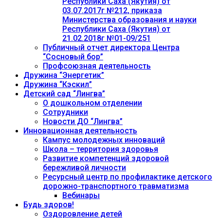
Республики Саха (Якутия) от
03.07.2017г №212, приказа
Министерства образования и науки
Республики Саха (Якутия) от
21.02.2018г №01-09/251
Публичный отчет директора Центра
“Сосновый бор”
Профсоюзная деятельность
Дружина “Энергетик”
Дружина “Кэскил”
Детский сад “Лингва”
О дошкольном отделении
Сотрудники
Новости ДО “Лингва”
Инновационная деятельность
Кампус молодежных инноваций
Школа – территория здоровья
Развитие компетенций здоровой
бережливой личности
Ресурсный центр по профилактике детского
дорожно-транспортного травматизма
Вебинары
Будь здоров!
Оздоровление детей