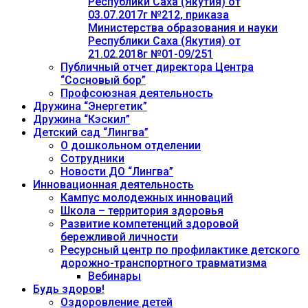
Республики Саха (Якутия) от
03.07.2017г №212, приказа
Министерства образования и науки
Республики Саха (Якутия) от
21.02.2018г №01-09/251
Публичный отчет директора Центра
“Сосновый бор”
Профсоюзная деятельность
Дружина “Энергетик”
Дружина “Кэскил”
Детский сад “Лингва”
О дошкольном отделении
Сотрудники
Новости ДО “Лингва”
Инновационная деятельность
Кампус молодежных инноваций
Школа – территория здоровья
Развитие компетенций здоровой
бережливой личности
Ресурсный центр по профилактике детского
дорожно-транспортного травматизма
Вебинары
Будь здоров!
Оздоровление детей