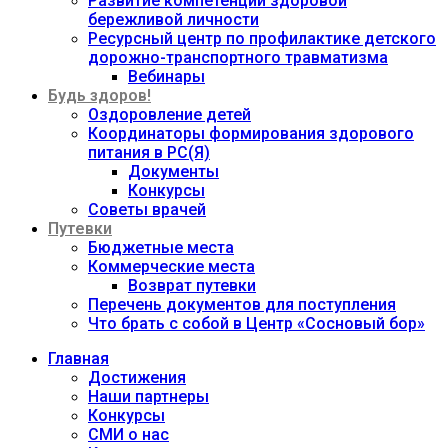
Развитие компетенций здоровой
бережливой личности
Ресурсный центр по профилактике детского
дорожно-транспортного травматизма
Вебинары
Будь здоров!
Оздоровление детей
Координаторы формирования здорового
питания в РС(Я)
Документы
Конкурсы
Советы врачей
Путевки
Бюджетные места
Коммерческие места
Возврат путевки
Перечень документов для поступления
Что брать с собой в Центр «Сосновый бор»
Главная
Достижения
Наши партнеры
Конкурсы
СМИ о нас