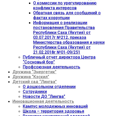
О комиссии по урегулированию
конфликта интересов
Обратная связь для сообщений о
фактах коррупции
Информация о реализации
постановления Правительства
Республики Саха (Якутия) от
03.07.2017г №212, приказа
Министерства образования и науки
Республики Саха (Якутия) от
21.02.2018г №01-09/251
Публичный отчет директора Центра
“Сосновый бор”
Профсоюзная деятельность
Дружина “Энергетик”
Дружина “Кэскил”
Детский сад “Лингва”
О дошкольном отделении
Сотрудники
Новости ДО “Лингва”
Инновационная деятельность
Кампус молодежных инноваций
Школа – территория здоровья