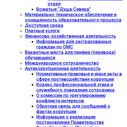
отдел
Вожатые “Душа Севера”
Материально-техническое обеспечение и
оснащенность образовательного процесса
Доступная среда
Платные услуги
Финансово-хозяйственная деятельность
Информация для застрахованных
граждан по ОМС
Вакантные места для приёма (перевода)
обучающихся
Международное сотрудничество
Антикоррупционная деятельность
Нормативные правовые и иные акты в
сфере противодействия коррупции
Кодекс профессиональной этики и
служебного поведения сотрудника
О комиссии по урегулированию
конфликта интересов
Обратная связь для сообщений о
фактах коррупции
Информация о реализации
постановления Правительства