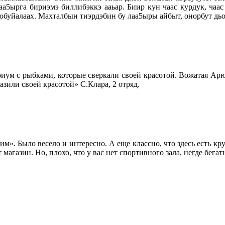
лаа5ырга бириэмэ биллибэккэ ааьар. Биир кун чаас курдук, ча
уобуйалаах. Махталбын тиэрдэбин бу лаа5ыры айбыт, онорбут дьо
ариум с рыбками, которые сверкали своей красотой. Вожатая Арюн
зили своей красотой» С.Клара, 2 отряд.
». Было весело и интересно. А еще классно, что здесь есть кру
магазин. Но, плохо, что у вас нет спортивного зала, негде бегать