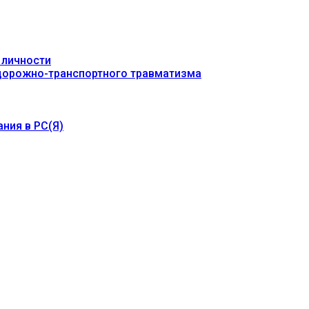
 личности
 дорожно-транспортного травматизма
ния в РС(Я)