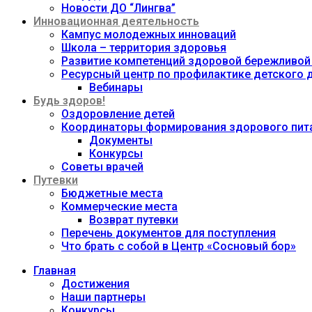
Новости ДО “Лингва”
Инновационная деятельность
Кампус молодежных инноваций
Школа – территория здоровья
Развитие компетенций здоровой бережливой
Ресурсный центр по профилактике детского
Вебинары
Будь здоров!
Оздоровление детей
Координаторы формирования здорового пита
Документы
Конкурсы
Советы врачей
Путевки
Бюджетные места
Коммерческие места
Возврат путевки
Перечень документов для поступления
Что брать с собой в Центр «Сосновый бор»
Главная
Достижения
Наши партнеры
Конкурсы