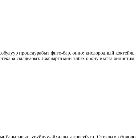
обулуур процедурабыт фито-бар, онно: кислородный коктейль,
отека5а сылдьабыт. Лаа5ырга мин элбэх о5ону кытта билистим.
лья барыларын уруйдуу-айхаллыы корсубутэ. Отрядым о5олоро