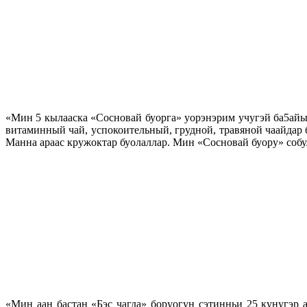
«Мин 5 кылааска «Сосновай буорга» уорэнэрим учугэй ба5айы
витаминный чай, успокоительный, грудной, травяной чаайдар 
Манна араас кружоктар буолаллар. Мин «Сосновай буору» собу
«Мин аан бастан «Бэс чагда» боруогун сэтинньи 25 кунугэр