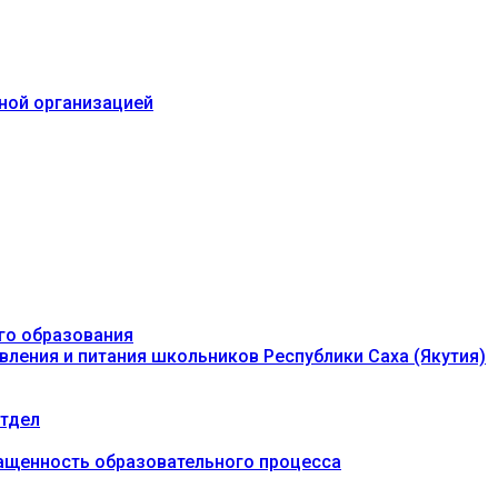
ьной организацией
го образования
вления и питания школьников Республики Саха (Якутия)
тдел
ащенность образовательного процесса