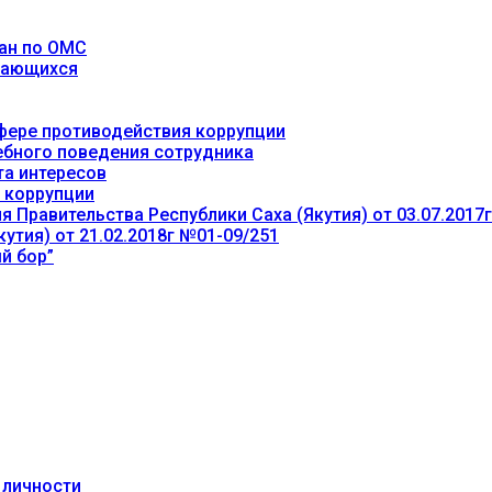
ан по ОМС
учающихся
фере противодействия коррупции
ебного поведения сотрудника
та интересов
 коррупции
 Правительства Республики Саха (Якутия) от 03.07.2017
утия) от 21.02.2018г №01-09/251
й бор”
 личности