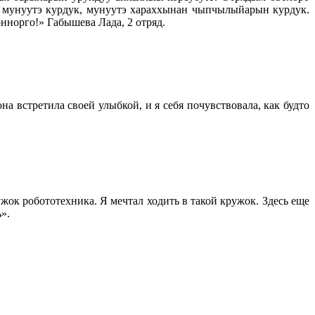
ас мунуутэ курдук, мунуутэ хараххынан чыпчылыйарын курдук.
ннорго!» Габышева Лада, 2 отряд.
а встретила своей улыбкой, и я себя почувствовала, как будто
жок робототехника. Я мечтал ходить в такой кружок. Здесь еще
».