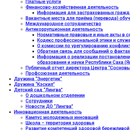
Платные услуги
Финансово-хозяйственная деятельность
Информация для застрахованных гражд
Вакантные места для приёма (перевода) об
Международное сотрудничество
Антикоррупционная деятельность
Нормативные правовые и иные акты в с
Кодекс профессиональной этики и служ
О комиссии по урегулированию конфлик
Обратная связь для сообщений о фактах
Информация о реализации постановления
образования и науки Республики Саха (Як
Публичный отчет директора Центра “Сосновы
Профсоюзная деятельность
Дружина “Энергетик”
Дружина “Кэскил”
Детский сад “Лингва”
О дошкольном отделении
Сотрудники
Новости ДО “Лингва”
Инновационная деятельность
Кампус молодежных инноваций
Школа – территория здоровья
Развитие компетенций здоровой бережливой