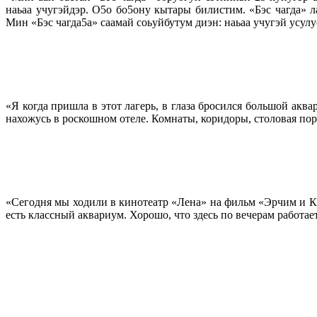
наьаа учугэйдэр. О5о бо5ону кытары билистим. «Бэс чагда» 
Мин «Бэс чагда5а» саамай соьуйбутум диэн: наьаа учугэй усул
«Я когда пришла в этот лагерь, в глаза бросился большой акв
нахожусь в роскошном отеле. Комнаты, коридоры, столовая пора
«Сегодня мы ходили в кинотеатр «Лена» на фильм «Эрчим и Ким
есть классный аквариум. Хорошо, что здесь по вечерам работает 