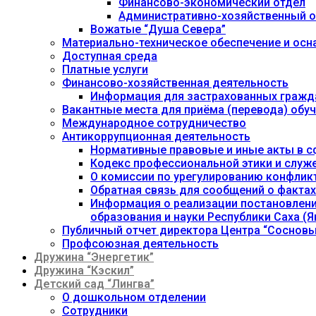
Финансово-экономический отдел
Административно-хозяйственный о
Вожатые “Душа Севера”
Материально-техническое обеспечение и осн
Доступная среда
Платные услуги
Финансово-хозяйственная деятельность
Информация для застрахованных гражд
Вакантные места для приёма (перевода) об
Международное сотрудничество
Антикоррупционная деятельность
Нормативные правовые и иные акты в с
Кодекс профессиональной этики и служ
О комиссии по урегулированию конфлик
Обратная связь для сообщений о фактах
Информация о реализации постановления
образования и науки Республики Саха (Як
Публичный отчет директора Центра “Сосновы
Профсоюзная деятельность
Дружина “Энергетик”
Дружина “Кэскил”
Детский сад “Лингва”
О дошкольном отделении
Сотрудники