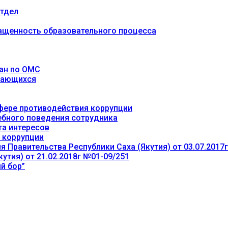
тдел
ащенность образовательного процесса
ан по ОМС
учающихся
фере противодействия коррупции
ебного поведения сотрудника
та интересов
 коррупции
 Правительства Республики Саха (Якутия) от 03.07.2017
утия) от 21.02.2018г №01-09/251
й бор”