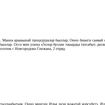
. Манна арааьынай процедуралар бааллар. Онно биьиги саамай с
бааллар. Оссо мин уонна о5олор буолан таьырдьа тахсабыт, диск
лээтим.» Новгородова Снежана, 2 отряд.
 атыллаабытым. Онно миигин Илья диэн вожатай корсубутэ. И