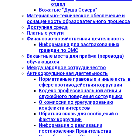
отдел
Вожатые “Душа Севера”
Материально-техническое обеспечение и
оснащенность образовательного процесса
Доступная среда
Платные услуги
Финансово-хозяйственная деятельность
Информация для застрахованных
граждан по ОМС
Вакантные места для приёма (перевода)
обучающихся
Международное сотрудничество
Антикоррупционная деятельность
Нормативные правовые и иные акты в
сфере противодействия коррупции
Кодекс профессиональной этики и
служебного поведения сотрудника
О комиссии по урегулированию
конфликта интересов
Обратная связь для сообщений о
фактах коррупции
Информация о реализации
постановления Правительства