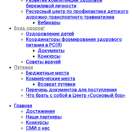
Развитие компетенций здоровой
бережливой личности
Ресурсный центр по профилактике детского
дорожно-транспортного травматизма
Вебинары
Будь здоров!
Оздоровление детей
Координаторы формирования здорового
питания в РС(Я)
Документы
Конкурсы
Советы врачей
Путевки
Бюджетные места
Коммерческие места
Возврат путевки
Перечень документов для поступления
Что брать с собой в Центр «Сосновый бор»
Главная
Достижения
Наши партнеры
Конкурсы
СМИ о нас