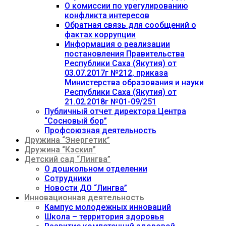
О комиссии по урегулированию
конфликта интересов
Обратная связь для сообщений о
фактах коррупции
Информация о реализации
постановления Правительства
Республики Саха (Якутия) от
03.07.2017г №212, приказа
Министерства образования и науки
Республики Саха (Якутия) от
21.02.2018г №01-09/251
Публичный отчет директора Центра
“Сосновый бор”
Профсоюзная деятельность
Дружина “Энергетик”
Дружина “Кэскил”
Детский сад “Лингва”
О дошкольном отделении
Сотрудники
Новости ДО “Лингва”
Инновационная деятельность
Кампус молодежных инноваций
Школа – территория здоровья