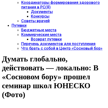
Координаторы формирования здорового
питания в РС(Я)
Документы
Конкурсы
Советы врачей
Путевки
Бюджетные места
Коммерческие места
Возврат путевки
Перечень документов для поступления
Что брать с собой в Центр «Сосновый бор»
Думать глобально,
действовать — локально: В
«Сосновом бору» прошел
семинар школ ЮНЕСКО
(Фото)