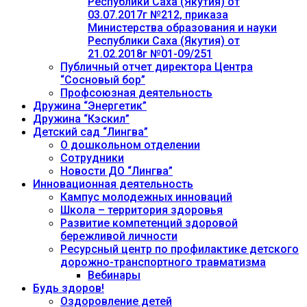
Республики Саха (Якутия) от
03.07.2017г №212, приказа
Министерства образования и науки
Республики Саха (Якутия) от
21.02.2018г №01-09/251
Публичный отчет директора Центра
“Сосновый бор”
Профсоюзная деятельность
Дружина “Энергетик”
Дружина “Кэскил”
Детский сад “Лингва”
О дошкольном отделении
Сотрудники
Новости ДО “Лингва”
Инновационная деятельность
Кампус молодежных инноваций
Школа – территория здоровья
Развитие компетенций здоровой
бережливой личности
Ресурсный центр по профилактике детского
дорожно-транспортного травматизма
Вебинары
Будь здоров!
Оздоровление детей