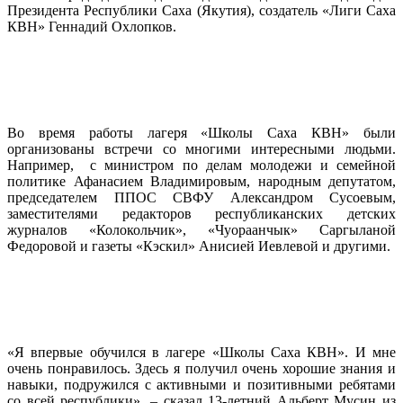
Президента Республики Саха (Якутия), создатель «Лиги Саха
КВН» Геннадий Охлопков.
Во время работы лагеря «Школы Саха КВН» были
организованы встречи со многими интересными людьми.
Например, с министром по делам молодежи и семейной
политике Афанасием Владимировым, народным депутатом,
председателем ППОС СВФУ Александром Сусоевым,
заместителями редакторов республиканских детских
журналов «Колокольчик», «Чуораанчык» Саргыланой
Федоровой и газеты «Кэскил» Анисией Иевлевой и другими.
«Я впервые обучился в лагере «Школы Саха КВН». И мне
очень понравилось. Здесь я получил очень хорошие знания и
навыки, подружился с активными и позитивными ребятами
со всей республики», – сказал 13-летний Альберт Мусин из