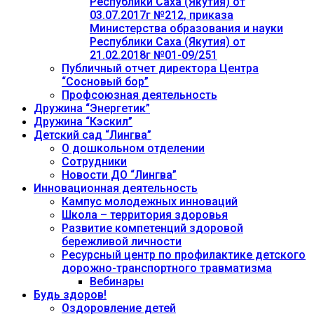
Республики Саха (Якутия) от
03.07.2017г №212, приказа
Министерства образования и науки
Республики Саха (Якутия) от
21.02.2018г №01-09/251
Публичный отчет директора Центра
“Сосновый бор”
Профсоюзная деятельность
Дружина “Энергетик”
Дружина “Кэскил”
Детский сад “Лингва”
О дошкольном отделении
Сотрудники
Новости ДО “Лингва”
Инновационная деятельность
Кампус молодежных инноваций
Школа – территория здоровья
Развитие компетенций здоровой
бережливой личности
Ресурсный центр по профилактике детского
дорожно-транспортного травматизма
Вебинары
Будь здоров!
Оздоровление детей