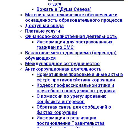
отдел
Вожатые “Душа Севера”
Материально-техническое обеспечение и
оснащенность образовательного процесса
Доступная среда
Платные услуги
Финансово-хозяйственная деятельность
Информация для застрахованных
граждан по ОМС
Вакантные места для приёма (перевода)
обучающихся
Международное сотрудничество
Антикоррупционная деятельность
Нормативные правовые и иные акты в
сфере противодействия коррупции
Кодекс профессиональной этики и
служебного поведения сотрудника
О комиссии по урегулированию
конфликта интересов
Обратная связь для сообщений о
фактах коррупции
Информация о реализации
постановления Правительства