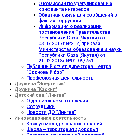
О комиссии по урегулированию
конфликта интересов
Обратная связь для сообщений о
фактах коррупции
Информация о реализации
постановления Правительства
Республики Саха (Якутия) от
03.07.2017г №212, приказа
Министерства образования и науки
Республики Саха (Якутия) от
21.02.2018г №01-09/251
Публичный отчет директора Центра
“Сосновый бор”
Профсоюзная деятельность
Дружина “Энергетик”
Дружина “Кэскил”
Детский сад “Лингва”
О дошкольном отделении
Сотрудники
Новости ДО “Лингва”
Инновационная деятельность
Кампус молодежных инноваций
Школа – территория здоровья