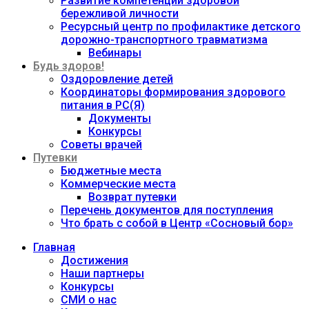
Развитие компетенций здоровой
бережливой личности
Ресурсный центр по профилактике детского
дорожно-транспортного травматизма
Вебинары
Будь здоров!
Оздоровление детей
Координаторы формирования здорового
питания в РС(Я)
Документы
Конкурсы
Советы врачей
Путевки
Бюджетные места
Коммерческие места
Возврат путевки
Перечень документов для поступления
Что брать с собой в Центр «Сосновый бор»
Главная
Достижения
Наши партнеры
Конкурсы
СМИ о нас