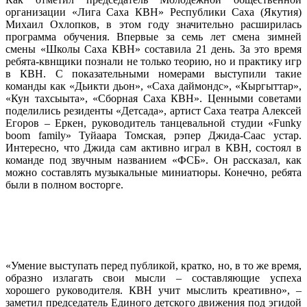
организации «Лига Саха КВН» Республики Саха (Якутия)
Михаил Охлопков, в этом году значительно расширилась
программа обучения. Впервые за семь лет смена зимней
смены «Школы Саха КВН» составила 21 день. За это время
ребята-квнщики познали не только теорию, но и практику игр
в КВН. С показательными номерами выступили такие
команды как «Дьикти дьон», «Саха даймондс», «Кыргыттар»,
«Кун тахсыыта», «Сборная Саха КВН». Ценными советами
поделились резиденты «Детсада», артист Саха театра Алексей
Егоров – Еркен, руководитель танцевальной студии «Funky
boom family» Туйаара Томская, рэпер Джида-Саас устар.
Интересно, что Джида сам активно играл в КВН, состоял в
команде под звучным названием «ФСБ». Он рассказал, как
можно составлять музыкальные миниатюры. Конечно, ребята
были в полном восторге.
«Умение выступать перед публикой, кратко, но, в то же время,
образно излагать свои мысли – составляющие успеха
хорошего руководителя. КВН учит мыслить креативно», –
заметил председатель Единого детского движения под эгидой