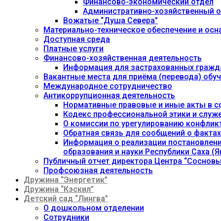
Финансово-экономический отдел
Административно-хозяйственный о
Вожатые “Душа Севера”
Материально-техническое обеспечение и осн
Доступная среда
Платные услуги
Финансово-хозяйственная деятельность
Информация для застрахованных гражд
Вакантные места для приёма (перевода) об
Международное сотрудничество
Антикоррупционная деятельность
Нормативные правовые и иные акты в с
Кодекс профессиональной этики и служ
О комиссии по урегулированию конфлик
Обратная связь для сообщений о фактах
Информация о реализации постановления
образования и науки Республики Саха (Як
Публичный отчет директора Центра “Сосновы
Профсоюзная деятельность
Дружина “Энергетик”
Дружина “Кэскил”
Детский сад “Лингва”
О дошкольном отделении
Сотрудники