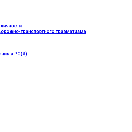
 личности
 дорожно-транспортного травматизма
ния в РС(Я)