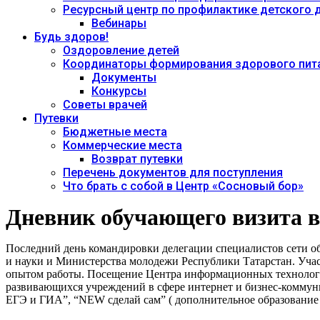
Ресурсный центр по профилактике детского
Вебинары
Будь здоров!
Оздоровление детей
Координаторы формирования здорового пита
Документы
Конкурсы
Советы врачей
Путевки
Бюджетные места
Коммерческие места
Возврат путевки
Перечень документов для поступления
Что брать с собой в Центр «Сосновый бор»
Дневник обучающего визита в
Последний день командировки делегации специалистов сети об
и науки и Министерства молодежи Республики Татарстан.
Учас
опытом работы. Посещение Центра информационных технологи
развивающихся учреждений в сфере интернет и бизнес-коммун
ЕГЭ и ГИА”, “NEW сделай сам” ( дополнительное образование 