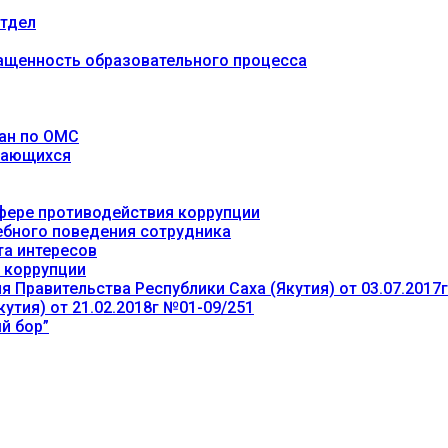
тдел
ащенность образовательного процесса
ан по ОМС
учающихся
фере противодействия коррупции
ебного поведения сотрудника
та интересов
 коррупции
 Правительства Республики Саха (Якутия) от 03.07.2017
утия) от 21.02.2018г №01-09/251
й бор”