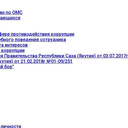
ан по ОМС
учающихся
фере противодействия коррупции
ебного поведения сотрудника
та интересов
 коррупции
 Правительства Республики Саха (Якутия) от 03.07.2017
утия) от 21.02.2018г №01-09/251
й бор”
 личности