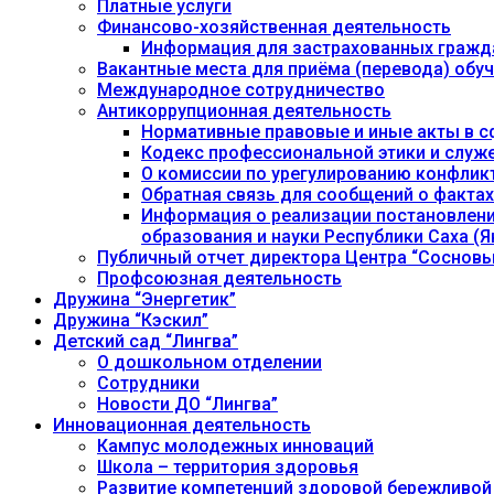
Платные услуги
Финансово-хозяйственная деятельность
Информация для застрахованных гражд
Вакантные места для приёма (перевода) об
Международное сотрудничество
Антикоррупционная деятельность
Нормативные правовые и иные акты в с
Кодекс профессиональной этики и служ
О комиссии по урегулированию конфлик
Обратная связь для сообщений о фактах
Информация о реализации постановления
образования и науки Республики Саха (Як
Публичный отчет директора Центра “Сосновы
Профсоюзная деятельность
Дружина “Энергетик”
Дружина “Кэскил”
Детский сад “Лингва”
О дошкольном отделении
Сотрудники
Новости ДО “Лингва”
Инновационная деятельность
Кампус молодежных инноваций
Школа – территория здоровья
Развитие компетенций здоровой бережливой