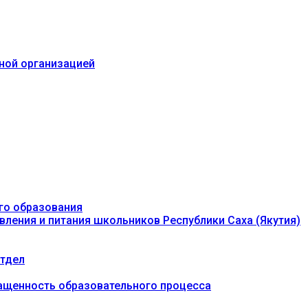
ьной организацией
го образования
вления и питания школьников Республики Саха (Якутия)
тдел
ащенность образовательного процесса