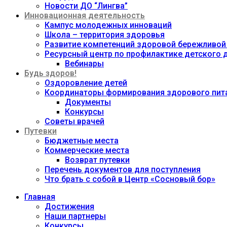
Новости ДО “Лингва”
Инновационная деятельность
Кампус молодежных инноваций
Школа – территория здоровья
Развитие компетенций здоровой бережливой
Ресурсный центр по профилактике детского
Вебинары
Будь здоров!
Оздоровление детей
Координаторы формирования здорового пита
Документы
Конкурсы
Советы врачей
Путевки
Бюджетные места
Коммерческие места
Возврат путевки
Перечень документов для поступления
Что брать с собой в Центр «Сосновый бор»
Главная
Достижения
Наши партнеры
Конкурсы