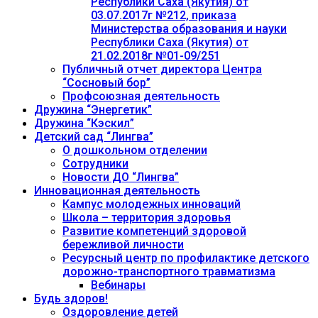
Республики Саха (Якутия) от
03.07.2017г №212, приказа
Министерства образования и науки
Республики Саха (Якутия) от
21.02.2018г №01-09/251
Публичный отчет директора Центра
“Сосновый бор”
Профсоюзная деятельность
Дружина “Энергетик”
Дружина “Кэскил”
Детский сад “Лингва”
О дошкольном отделении
Сотрудники
Новости ДО “Лингва”
Инновационная деятельность
Кампус молодежных инноваций
Школа – территория здоровья
Развитие компетенций здоровой
бережливой личности
Ресурсный центр по профилактике детского
дорожно-транспортного травматизма
Вебинары
Будь здоров!
Оздоровление детей