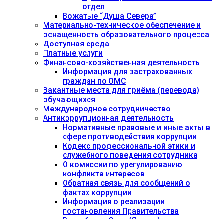
отдел
Вожатые “Душа Севера”
Материально-техническое обеспечение и
оснащенность образовательного процесса
Доступная среда
Платные услуги
Финансово-хозяйственная деятельность
Информация для застрахованных
граждан по ОМС
Вакантные места для приёма (перевода)
обучающихся
Международное сотрудничество
Антикоррупционная деятельность
Нормативные правовые и иные акты в
сфере противодействия коррупции
Кодекс профессиональной этики и
служебного поведения сотрудника
О комиссии по урегулированию
конфликта интересов
Обратная связь для сообщений о
фактах коррупции
Информация о реализации
постановления Правительства