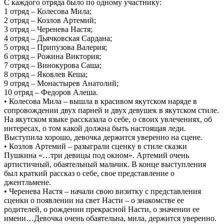
С каждого отряда было по одному участнику:
1 отряд – Колесова Мила;
2 отряд – Козлов Артемий;
3 отряд – Черенева Настя;
4 отряд – Дьячковская Сардана;
5 отряд – Припузова Валерия;
6 отряд – Рожина Виктория;
7 отряд – Винокурова Саша;
8 отряд – Яковлев Кеша;
9 отряд – Монастырев Анатолий;
10 отряд – Федоров Алеша.
• Колесова Мила – вышла в красивом якутском наряде в
сопровождении двух парней и двух девушек в якутском стиле.
На якутском языке рассказала о себе, о своих увлечениях, об
интересах, о том какой должна быть настоящая леди.
Выступила хорошо, девочка держится уверенно на сцене.
• Козлов Артемий – разыграли сценку в стиле сказки
Пушкина «…три девицы под окном». Артемий очень
артистичный, обаятельный мальчик. В конце выступления
был краткий рассказ о себе, свое представление о
джентльмене.
• Черенева Настя – начали свою визитку с представления
сценки о появлении на свет Насти – о знакомстве ее
родителей, о рождении прекрасной Насти, о значении ее
имени…Девочка очень обаятельна, мила, держится уверенно.