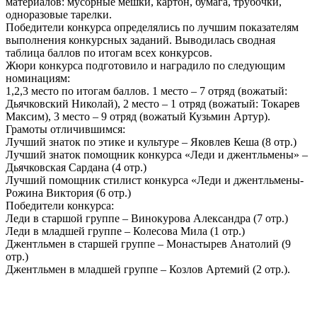
материалов: мусорные мешки, картон, бумага, трубочки,
одноразовые тарелки.
Победители конкурса определялись по лучшим показателям
выполнения конкурсных заданий. Выводилась сводная
таблица баллов по итогам всех конкурсов.
Жюри конкурса подготовило и наградило по следующим
номинациям:
1,2,3 место по итогам баллов. 1 место – 7 отряд (вожатый:
Дьячковский Николай), 2 место – 1 отряд (вожатый: Токарев
Максим), 3 место – 9 отряд (вожатый Кузьмин Артур).
Грамоты отличившимся:
Лучший знаток по этике и культуре – Яковлев Кеша (8 отр.)
Лучший знаток помощник конкурса «Леди и джентльмены» –
Дьячковская Сардана (4 отр.)
Лучший помощник стилист конкурса «Леди и джентльмены-
Рожина Виктория (6 отр.)
Победители конкурса:
Леди в старшой группе – Винокурова Александра (7 отр.)
Леди в младшей группе – Колесова Мила (1 отр.)
Джентльмен в старшей группе – Монастырев Анатолий (9
отр.)
Джентльмен в младшей группе – Козлов Артемий (2 отр.).