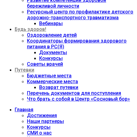
Развитие компетенций здоровой
бережливой личности
Ресурсный центр по профилактике детского
дорожно-транспортного травматизма
Вебинары
Будь здоров!
Оздоровление детей
Координаторы формирования здорового
питания в РС(Я)
Документы
Конкурсы
Советы врачей
Путевки
Бюджетные места
Коммерческие места
Возврат путевки
Перечень документов для поступления
Что брать с собой в Центр «Сосновый бор»
Главная
Достижения
Наши партнеры
Конкурсы
СМИ о нас