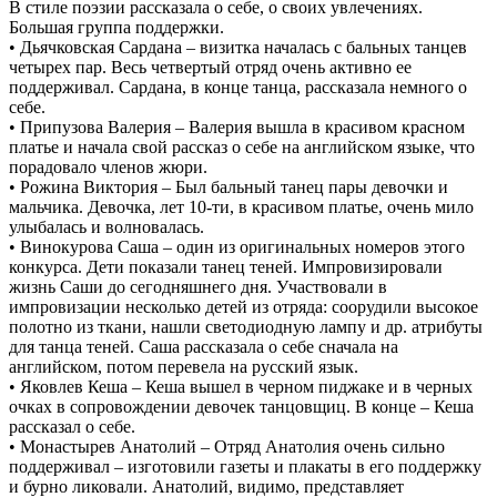
В стиле поэзии рассказала о себе, о своих увлечениях.
Большая группа поддержки.
• Дьячковская Сардана – визитка началась с бальных танцев
четырех пар. Весь четвертый отряд очень активно ее
поддерживал. Сардана, в конце танца, рассказала немного о
себе.
• Припузова Валерия – Валерия вышла в красивом красном
платье и начала свой рассказ о себе на английском языке, что
порадовало членов жюри.
• Рожина Виктория – Был бальный танец пары девочки и
мальчика. Девочка, лет 10-ти, в красивом платье, очень мило
улыбалась и волновалась.
• Винокурова Саша – один из оригинальных номеров этого
конкурса. Дети показали танец теней. Импровизировали
жизнь Саши до сегодняшнего дня. Участвовали в
импровизации несколько детей из отряда: соорудили высокое
полотно из ткани, нашли светодиодную лампу и др. атрибуты
для танца теней. Саша рассказала о себе сначала на
английском, потом перевела на русский язык.
• Яковлев Кеша – Кеша вышел в черном пиджаке и в черных
очках в сопровождении девочек танцовщиц. В конце – Кеша
рассказал о себе.
• Монастырев Анатолий – Отряд Анатолия очень сильно
поддерживал – изготовили газеты и плакаты в его поддержку
и бурно ликовали. Анатолий, видимо, представляет