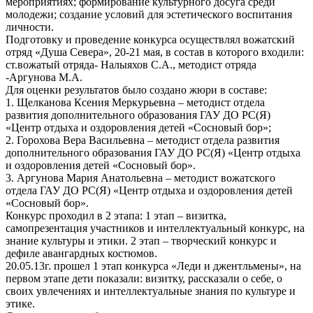
мероприятиях; формирование культурного досуга среди
молодежи; создание условий для эстетического воспитания
личности.
Подготовку и проведение конкурса осуществлял вожатский
отряд «Душа Севера», 20-21 мая, в состав в которого входили:
ст.вожатый отряда- Налыяхов С.А., методист отряда
-Аргунова М.А.
Для оценки результатов было создано жюри в составе:
1. Щелканова Ксения Меркурьевна – методист отдела
развития дополнительного образования ГАУ ДО РС(Я)
«Центр отдыха и оздоровления детей «Сосновый бор»;
2. Горохова Вера Васильевна – методист отдела развития
дополнительного образования ГАУ ДО РС(Я) «Центр отдыха
и оздоровления детей «Сосновый бор».
3. Аргунова Мария Анатольевна – методист вожатского
отдела ГАУ ДО РС(Я) «Центр отдыха и оздоровления детей
«Сосновый бор».
Конкурс проходил в 2 этапа: 1 этап – визитка,
самопрезентация участников и интеллектуальный конкурс, на
знание культуры и этики. 2 этап – творческий конкурс и
дефиле авангардных костюмов.
20.05.13г. прошел 1 этап конкурса «Леди и джентльмены», на
первом этапе дети показали: визитку, рассказали о себе, о
своих увлечениях и интеллектуальные знания по культуре и
этике.