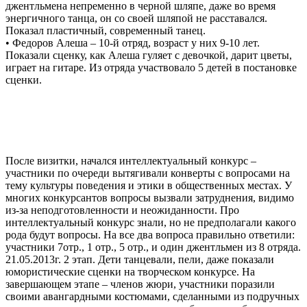
джентльмена непременно в черной шляпе, даже во время
энергичного танца, он со своей шляпой не расставался.
Показал пластичный, современный танец.
• Федоров Алеша – 10-й отряд, возраст у них 9-10 лет.
Показали сценку, как Алеша гуляет с девочкой, дарит цветы,
играет на гитаре. Из отряда участвовало 5 детей в постановке
сценки.
После визитки, начался интеллектуальный конкурс –
участники по очереди вытягивали конверты с вопросами на
тему культуры поведения и этики в общественных местах. У
многих конкурсантов вопросы вызвали затруднения, видимо
из-за неподготовленности и неожиданности. Про
интеллектуальный конкурс знали, но не предполагали какого
рода будут вопросы. На все два вопроса правильно ответили:
участники 7отр., 1 отр., 5 отр., и один джентльмен из 8 отряда.
21.05.2013г. 2 этап. Дети танцевали, пели, даже показали
юмористические сценки на творческом конкурсе. На
завершающем этапе – членов жюри, участники поразили
своими авангардными костюмами, сделанными из подручных