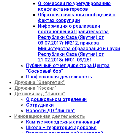
О комиссии по урегулированию
конфликта интересов
Обратная связь для сообщений о
фактах коррупции
Информация о реализации
постановления Правительства
Республики Саха (Якутия) от
03.07.2017г №212, приказа
Министерства образования и науки
Республики Саха (Якутия) от
21.02.2018г №01-09/251
Публичный отчет директора Центра
“Сосновый бор”
Профсоюзная деятельность
Дружина “Энергетик”
Дружина “Кэскил”
Детский сад “Лингва”
О дошкольном отделении
Сотрудники
Новости ДО “Лингва”
Инновационная деятельность
Кампус молодежных инноваций
Школа – территория здоровья