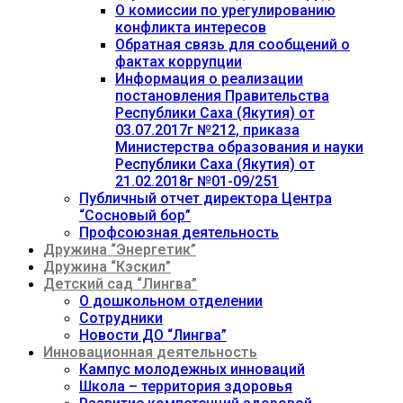
О комиссии по урегулированию
конфликта интересов
Обратная связь для сообщений о
фактах коррупции
Информация о реализации
постановления Правительства
Республики Саха (Якутия) от
03.07.2017г №212, приказа
Министерства образования и науки
Республики Саха (Якутия) от
21.02.2018г №01-09/251
Публичный отчет директора Центра
“Сосновый бор”
Профсоюзная деятельность
Дружина “Энергетик”
Дружина “Кэскил”
Детский сад “Лингва”
О дошкольном отделении
Сотрудники
Новости ДО “Лингва”
Инновационная деятельность
Кампус молодежных инноваций
Школа – территория здоровья