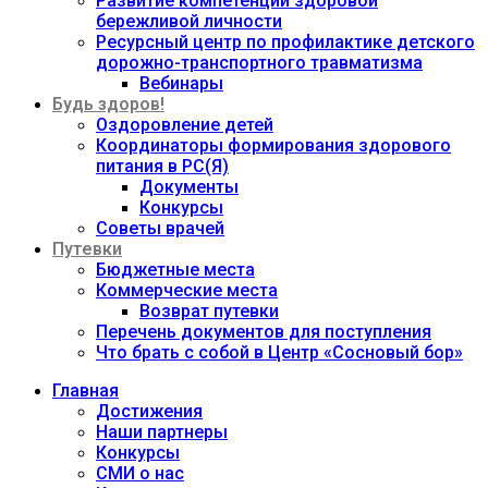
Развитие компетенций здоровой
бережливой личности
Ресурсный центр по профилактике детского
дорожно-транспортного травматизма
Вебинары
Будь здоров!
Оздоровление детей
Координаторы формирования здорового
питания в РС(Я)
Документы
Конкурсы
Советы врачей
Путевки
Бюджетные места
Коммерческие места
Возврат путевки
Перечень документов для поступления
Что брать с собой в Центр «Сосновый бор»
Главная
Достижения
Наши партнеры
Конкурсы
СМИ о нас