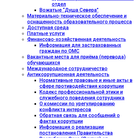
отдел
Вожатые “Душа Севера”
Материально-техническое обеспечение и
оснащенность образовательного процесса
Доступная среда
Платные услуги
Финансово-хозяйственная деятельность
Информация для застрахованных
граждан по ОМС
Вакантные места для приёма (перевода)
обучающихся
Международное сотрудничество
Антикоррупционная деятельность
Нормативные правовые и иные акты в
сфере противодействия коррупции
Кодекс профессиональной этики и
служебного поведения сотрудника
О комиссии по урегулированию
конфликта интересов
Обратная связь для сообщений о
фактах коррупции
Информация о реализации
постановления Правительства