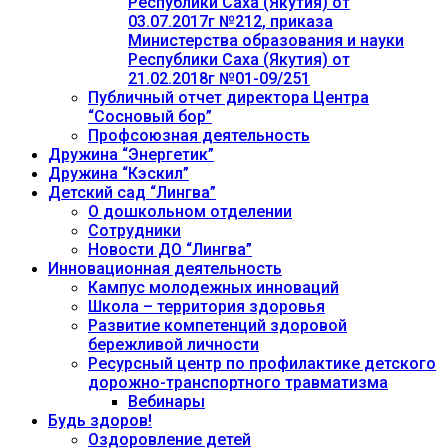
Республики Саха (Якутия) от
03.07.2017г №212, приказа
Министерства образования и науки
Республики Саха (Якутия) от
21.02.2018г №01-09/251
Публичный отчет директора Центра
“Сосновый бор”
Профсоюзная деятельность
Дружина “Энергетик”
Дружина “Кэскил”
Детский сад “Лингва”
О дошкольном отделении
Сотрудники
Новости ДО “Лингва”
Инновационная деятельность
Кампус молодежных инноваций
Школа – территория здоровья
Развитие компетенций здоровой
бережливой личности
Ресурсный центр по профилактике детского
дорожно-транспортного травматизма
Вебинары
Будь здоров!
Оздоровление детей