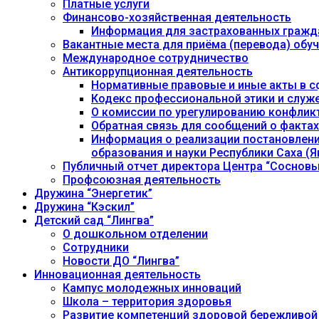
Платные услуги
Финансово-хозяйственная деятельность
Информация для застрахованных гражд
Вакантные места для приёма (перевода) об
Международное сотрудничество
Антикоррупционная деятельность
Нормативные правовые и иные акты в с
Кодекс профессиональной этики и служ
О комиссии по урегулированию конфлик
Обратная связь для сообщений о фактах
Информация о реализации постановления
образования и науки Республики Саха (Як
Публичный отчет директора Центра “Сосновы
Профсоюзная деятельность
Дружина “Энергетик”
Дружина “Кэскил”
Детский сад “Лингва”
О дошкольном отделении
Сотрудники
Новости ДО “Лингва”
Инновационная деятельность
Кампус молодежных инноваций
Школа – территория здоровья
Развитие компетенций здоровой бережливой