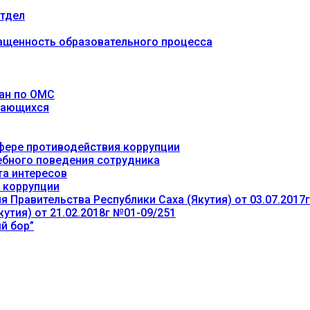
тдел
ащенность образовательного процесса
ан по ОМС
учающихся
фере противодействия коррупции
ебного поведения сотрудника
та интересов
 коррупции
 Правительства Республики Саха (Якутия) от 03.07.2017
утия) от 21.02.2018г №01-09/251
й бор”