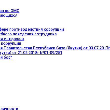
ан по ОМС
учающихся
фере противодействия коррупции
ебного поведения сотрудника
та интересов
 коррупции
 Правительства Республики Саха (Якутия) от 03.07.2017
утия) от 21.02.2018г №01-09/251
й бор”
 личности