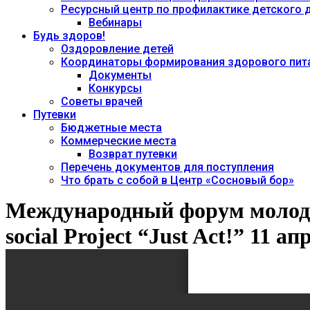
Ресурсный центр по профилактике детского
Вебинары
Будь здоров!
Оздоровление детей
Координаторы формирования здорового пита
Документы
Конкурсы
Советы врачей
Путевки
Бюджетные места
Коммерческие места
Возврат путевки
Перечень документов для поступления
Что брать с собой в Центр «Сосновый бор»
Международный форум молоде
social Project “Just Act!” 11 а