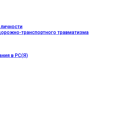
 личности
 дорожно-транспортного травматизма
ния в РС(Я)