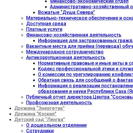
Финансово-экономический отдел
Административно-хозяйственный о
Вожатые “Душа Севера”
Материально-техническое обеспечение и осн
Доступная среда
Платные услуги
Финансово-хозяйственная деятельность
Информация для застрахованных гражд
Вакантные места для приёма (перевода) об
Международное сотрудничество
Антикоррупционная деятельность
Нормативные правовые и иные акты в с
Кодекс профессиональной этики и служ
О комиссии по урегулированию конфлик
Обратная связь для сообщений о фактах
Информация о реализации постановления
образования и науки Республики Саха (Як
Публичный отчет директора Центра “Сосновы
Профсоюзная деятельность
Дружина “Энергетик”
Дружина “Кэскил”
Детский сад “Лингва”
О дошкольном отделении
Сотрудники