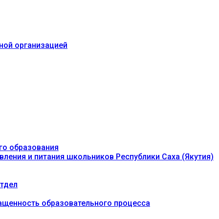
ьной организацией
го образования
вления и питания школьников Республики Саха (Якутия)
тдел
ащенность образовательного процесса