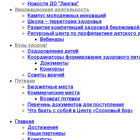
Новости ДО “Лингва”
Инновационная деятельность
Кампус молодежных инноваций
Школа – территория здоровья
Развитие компетенций здоровой бережливой
Ресурсный центр по профилактике детского
Вебинары
Будь здоров!
Оздоровление детей
Координаторы формирования здорового пита
Документы
Конкурсы
Советы врачей
Путевки
Бюджетные места
Коммерческие места
Возврат путевки
Перечень документов для поступления
Что брать с собой в Центр «Сосновый бор»
Главная
Достижения
Наши партнеры
Конкурсы