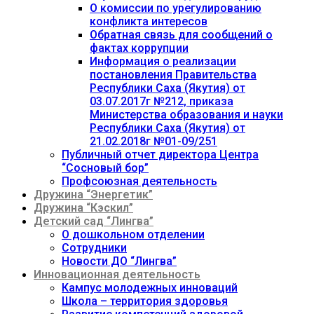
О комиссии по урегулированию
конфликта интересов
Обратная связь для сообщений о
фактах коррупции
Информация о реализации
постановления Правительства
Республики Саха (Якутия) от
03.07.2017г №212, приказа
Министерства образования и науки
Республики Саха (Якутия) от
21.02.2018г №01-09/251
Публичный отчет директора Центра
“Сосновый бор”
Профсоюзная деятельность
Дружина “Энергетик”
Дружина “Кэскил”
Детский сад “Лингва”
О дошкольном отделении
Сотрудники
Новости ДО “Лингва”
Инновационная деятельность
Кампус молодежных инноваций
Школа – территория здоровья