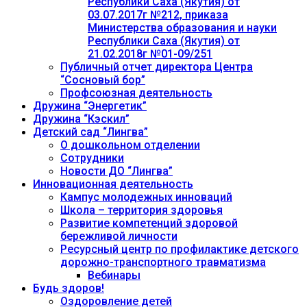
Республики Саха (Якутия) от
03.07.2017г №212, приказа
Министерства образования и науки
Республики Саха (Якутия) от
21.02.2018г №01-09/251
Публичный отчет директора Центра
“Сосновый бор”
Профсоюзная деятельность
Дружина “Энергетик”
Дружина “Кэскил”
Детский сад “Лингва”
О дошкольном отделении
Сотрудники
Новости ДО “Лингва”
Инновационная деятельность
Кампус молодежных инноваций
Школа – территория здоровья
Развитие компетенций здоровой
бережливой личности
Ресурсный центр по профилактике детского
дорожно-транспортного травматизма
Вебинары
Будь здоров!
Оздоровление детей