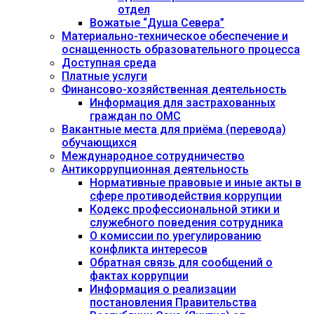
отдел
Вожатые “Душа Севера”
Материально-техническое обеспечение и
оснащенность образовательного процесса
Доступная среда
Платные услуги
Финансово-хозяйственная деятельность
Информация для застрахованных
граждан по ОМС
Вакантные места для приёма (перевода)
обучающихся
Международное сотрудничество
Антикоррупционная деятельность
Нормативные правовые и иные акты в
сфере противодействия коррупции
Кодекс профессиональной этики и
служебного поведения сотрудника
О комиссии по урегулированию
конфликта интересов
Обратная связь для сообщений о
фактах коррупции
Информация о реализации
постановления Правительства