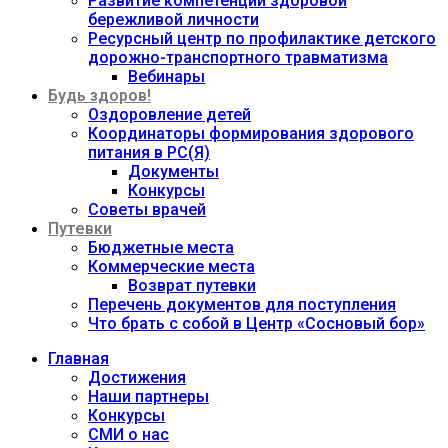
Развитие компетенций здоровой
бережливой личности
Ресурсный центр по профилактике детского
дорожно-транспортного травматизма
Вебинары
Будь здоров!
Оздоровление детей
Координаторы формирования здорового
питания в РС(Я)
Документы
Конкурсы
Советы врачей
Путевки
Бюджетные места
Коммерческие места
Возврат путевки
Перечень документов для поступления
Что брать с собой в Центр «Сосновый бор»
Главная
Достижения
Наши партнеры
Конкурсы
СМИ о нас