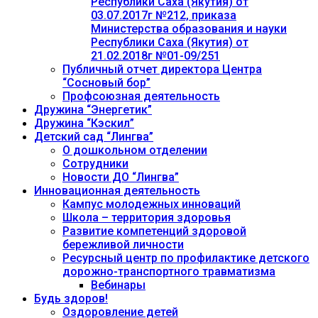
Республики Саха (Якутия) от
03.07.2017г №212, приказа
Министерства образования и науки
Республики Саха (Якутия) от
21.02.2018г №01-09/251
Публичный отчет директора Центра
“Сосновый бор”
Профсоюзная деятельность
Дружина “Энергетик”
Дружина “Кэскил”
Детский сад “Лингва”
О дошкольном отделении
Сотрудники
Новости ДО “Лингва”
Инновационная деятельность
Кампус молодежных инноваций
Школа – территория здоровья
Развитие компетенций здоровой
бережливой личности
Ресурсный центр по профилактике детского
дорожно-транспортного травматизма
Вебинары
Будь здоров!
Оздоровление детей