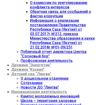
О комиссии по урегулированию
конфликта интересов
Обратная связь для сообщений о
фактах коррупции
Информация о реализации
постановления Правительства
Республики Саха (Якутия) от
03.07.2017г №212, приказа
Министерства образования и науки
Республики Саха (Якутия) от
21.02.2018г №01-09/251
Публичный отчет директора Центра
“Сосновый бор”
Профсоюзная деятельность
Дружина “Энергетик”
Дружина “Кэскил”
Детский сад “Лингва”
О дошкольном отделении
Сотрудники
Новости ДО “Лингва”
Инновационная деятельность
Кампус молодежных инноваций
Школа – территория здоровья