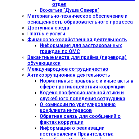
отдел
Вожатые “Душа Севера”
Материально-техническое обеспечение и
оснащенность образовательного процесса
Доступная среда
Платные услуги
Финансово-хозяйственная деятельность
Информация для застрахованных
граждан по ОМС
Вакантные места для приёма (перевода)
обучающихся
Международное сотрудничество
Антикоррупционная деятельность
Нормативные правовые и иные акты в
сфере противодействия коррупции
Кодекс профессиональной этики и
служебного поведения сотрудника
О комиссии по урегулированию
конфликта интересов
Обратная связь для сообщений о
фактах коррупции
Информация о реализации
постановления Правительства