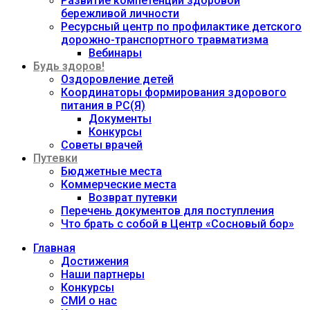
Развитие компетенций здоровой
бережливой личности
Ресурсный центр по профилактике детского
дорожно-транспортного травматизма
Вебинары
Будь здоров!
Оздоровление детей
Координаторы формирования здорового
питания в РС(Я)
Документы
Конкурсы
Советы врачей
Путевки
Бюджетные места
Коммерческие места
Возврат путевки
Перечень документов для поступления
Что брать с собой в Центр «Сосновый бор»
Главная
Достижения
Наши партнеры
Конкурсы
СМИ о нас