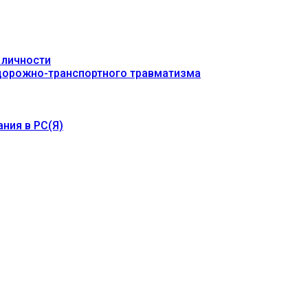
 личности
 дорожно-транспортного травматизма
ния в РС(Я)