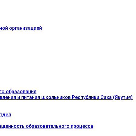
ьной организацией
го образования
вления и питания школьников Республики Саха (Якутия)
тдел
ащенность образовательного процесса