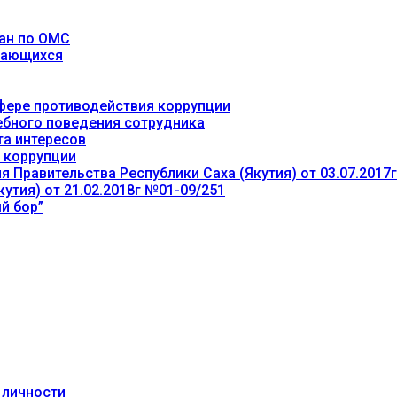
ан по ОМС
учающихся
фере противодействия коррупции
ебного поведения сотрудника
та интересов
 коррупции
 Правительства Республики Саха (Якутия) от 03.07.2017
утия) от 21.02.2018г №01-09/251
й бор”
 личности