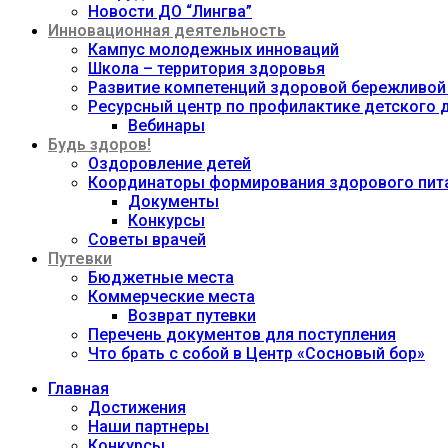
Новости ДО “Лингва”
Инновационная деятельность
Кампус молодежных инноваций
Школа – территория здоровья
Развитие компетенций здоровой бережливой
Ресурсный центр по профилактике детского
Вебинары
Будь здоров!
Оздоровление детей
Координаторы формирования здорового пита
Документы
Конкурсы
Советы врачей
Путевки
Бюджетные места
Коммерческие места
Возврат путевки
Перечень документов для поступления
Что брать с собой в Центр «Сосновый бор»
Главная
Достижения
Наши партнеры
Конкурсы