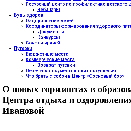
Ресурсный центр по профилактике детского
Вебинары
Будь здоров!
Оздоровление детей
Координаторы формирования здорового пита
Документы
Конкурсы
Советы врачей
Путевки
Бюджетные места
Коммерческие места
Возврат путевки
Перечень документов для поступления
Что брать с собой в Центр «Сосновый бор»
О новых горизонтах в образо
Центра отдыха и оздоровлени
Ивановой