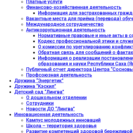
Платные услуги
Финансово-хозяйственная деятельность
Информация для застрахованных гражд
Вакантные места для приёма (перевода) об
Международное сотрудничество
Антикоррупционная деятельность
Нормативные правовые и иные акты в с
Кодекс профессиональной этики и служ
О комиссии по урегулированию конфлик
Обратная связь для сообщений о фактах
Информация о реализации постановления
образования и науки Республики Саха (Як
Публичный отчет директора Центра “Сосновы
Профсоюзная деятельность
Дружина “Энергетик”
Дружина “Кэскил”
Детский сад “Лингва”
О дошкольном отделении
Сотрудники
Новости ДО “Лингва”
Инновационная деятельность
Кампус молодежных инноваций
Школа – территория здоровья
Развитие компетенций здоровой бережливой