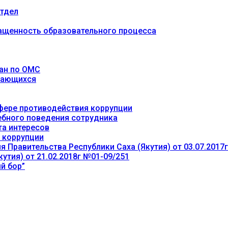
тдел
ащенность образовательного процесса
ан по ОМС
учающихся
фере противодействия коррупции
ебного поведения сотрудника
та интересов
 коррупции
 Правительства Республики Саха (Якутия) от 03.07.2017
утия) от 21.02.2018г №01-09/251
й бор”