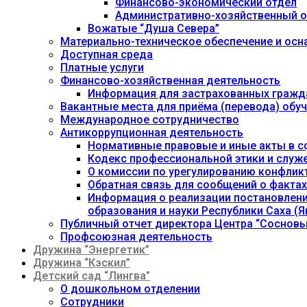
Финансово-экономический отдел
Административно-хозяйственный о
Вожатые “Душа Севера”
Материально-техническое обеспечение и осн
Доступная среда
Платные услуги
Финансово-хозяйственная деятельность
Информация для застрахованных гражд
Вакантные места для приёма (перевода) об
Международное сотрудничество
Антикоррупционная деятельность
Нормативные правовые и иные акты в с
Кодекс профессиональной этики и служ
О комиссии по урегулированию конфлик
Обратная связь для сообщений о фактах
Информация о реализации постановления
образования и науки Республики Саха (Як
Публичный отчет директора Центра “Сосновы
Профсоюзная деятельность
Дружина “Энергетик”
Дружина “Кэскил”
Детский сад “Лингва”
О дошкольном отделении
Сотрудники