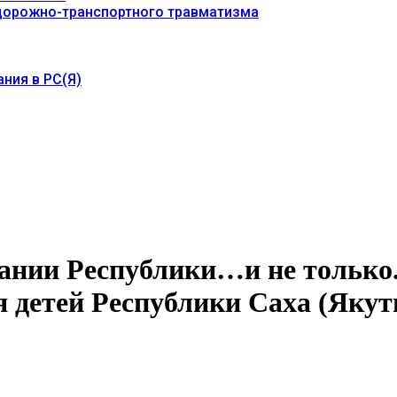
 дорожно-транспортного травматизма
ния в РС(Я)
вании Республики…и не только
я детей Республики Саха (Яку