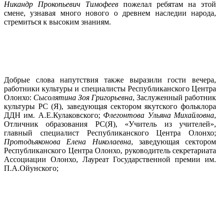
Никандр Прокопьевич Тимофеев
пожелал ребятам на этой
смене, узнавая много нового о древнем наследии народа,
стремиться к высоким знаниям.
Добрые слова напутствия также выразили гости вечера,
работники культуры и специалисты Республиканского Центра
Олонхо:
Сысолятина Зоя Григорьевна
, Заслуженный работник
культуры РС (Я), заведующая сектором якутского фольклора
ДДН им. А.Е.Кулаковского;
Флегонтова Ульяна Михайловна
,
Отличник образования РС(Я), «Учитель из учителей»,
главный специалист Республиканского Центра Олонхо;
Протодьяконова Елена Николаевна
, заведующая сектором
Республиканского Центра Олонхо, руководитель секретариата
Ассоциации Олонхо, Лауреат Государственной премии им.
П.А.Ойунского;