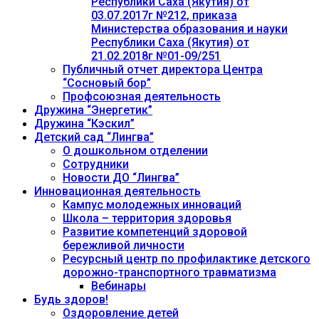
Республики Саха (Якутия) от
03.07.2017г №212, приказа
Министерства образования и науки
Республики Саха (Якутия) от
21.02.2018г №01-09/251
Публичный отчет директора Центра
“Сосновый бор”
Профсоюзная деятельность
Дружина “Энергетик”
Дружина “Кэскил”
Детский сад “Лингва”
О дошкольном отделении
Сотрудники
Новости ДО “Лингва”
Инновационная деятельность
Кампус молодежных инноваций
Школа – территория здоровья
Развитие компетенций здоровой
бережливой личности
Ресурсный центр по профилактике детского
дорожно-транспортного травматизма
Вебинары
Будь здоров!
Оздоровление детей