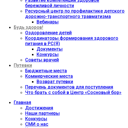
Развитие компетенций здоровой
бережливой личности
Ресурсный центр по профилактике детского
дорожно-транспортного травматизма
Вебинары
Будь здоров!
Оздоровление детей
Координаторы формирования здорового
питания в РС(Я)
Документы
Конкурсы
Советы врачей
Путевки
Бюджетные места
Коммерческие места
Возврат путевки
Перечень документов для поступления
Что брать с собой в Центр «Сосновый бор»
Главная
Достижения
Наши партнеры
Конкурсы
СМИ о нас