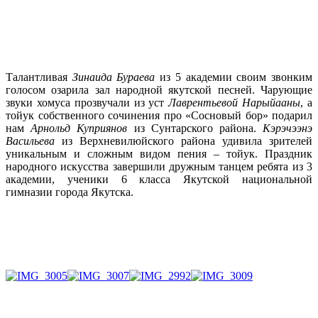
Талантливая
Зинаида Бураева
из 5 академии своим звонким
голосом озарила зал народной якутской песней. Чарующие
звуки хомуса прозвучали из уст
Лаврентьевой Нарыйааны
, а
тойук собственного сочинения про «Сосновый бор» подарил
нам
Арнольд Куприянов
из Сунтарского района.
Кэрэчээнэ
Васильева
из Верхневилюйского района удивила зрителей
уникальным и сложным видом пения – тойук. Праздник
народного искусства завершили дружным танцем ребята из 3
академии, ученики 6 класса Якутской национальной
гимназии города Якутска.