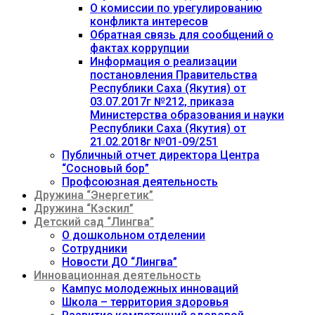
О комиссии по урегулированию
конфликта интересов
Обратная связь для сообщений о
фактах коррупции
Информация о реализации
постановления Правительства
Республики Саха (Якутия) от
03.07.2017г №212, приказа
Министерства образования и науки
Республики Саха (Якутия) от
21.02.2018г №01-09/251
Публичный отчет директора Центра
“Сосновый бор”
Профсоюзная деятельность
Дружина “Энергетик”
Дружина “Кэскил”
Детский сад “Лингва”
О дошкольном отделении
Сотрудники
Новости ДО “Лингва”
Инновационная деятельность
Кампус молодежных инноваций
Школа – территория здоровья